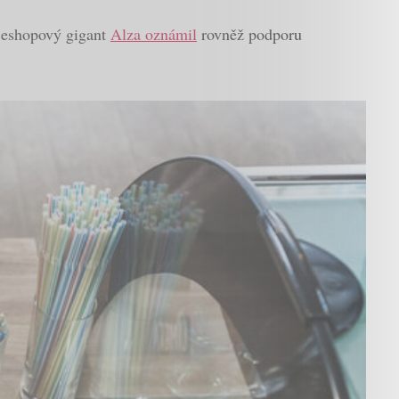
d eshopový gigant
Alza oznámil
rovněž podporu