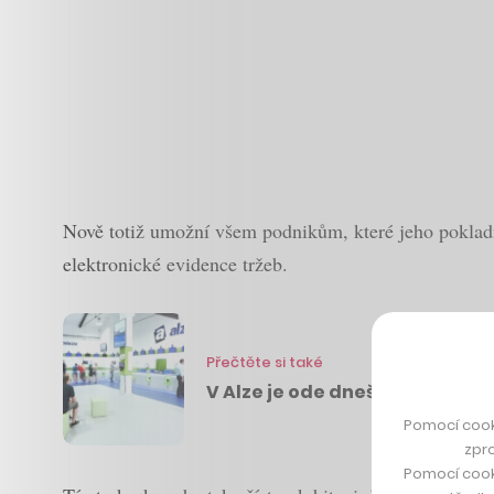
Nově totiž umožní všem podnikům, které jeho pokladny
elektronické evidence tržeb.
Přečtěte si také
V Alze je ode dneška možné pla
Pomocí cook
zpro
Pomocí cook