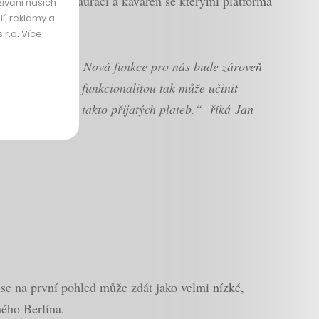
nční počet restaurací a kaváren se kterými platforma
ívání našich
í, reklamy a
r.o. Více
a teprve přijít
.
Nová funkce pro nás bude zároveň
řijímat, s novou funkcionalitou tak může učinit
ležité evidence takto přijatých plateb.“ říká Jan
é se na první pohled může zdát jako velmi nízké,
ného Berlína.