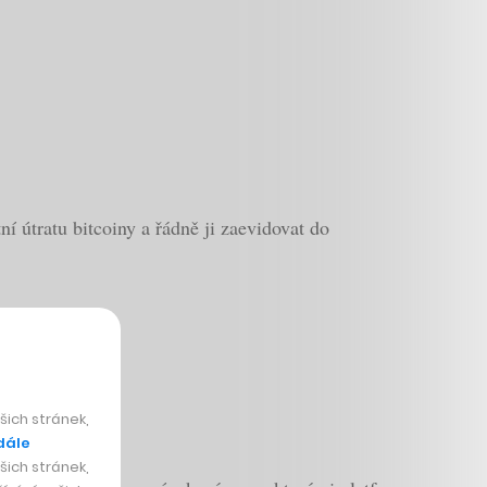
 útratu bitcoiny a řádně ji zaevidovat do
ich stránek,
dále
ich stránek,