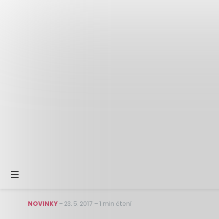
NOVINKY
–
23. 5. 2017
–
1 min čtení