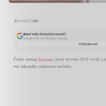
Uložit
0
0
Zobrazit
komentáře
Baví vás CzechCrunch?
Vídejte ho na Googlu častěji.
Sledovat
Český startup
Storyous
, který od roku 2012 vyvíjí a p
své zákazníky zajímavou novinku.