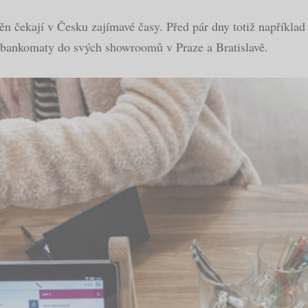
měn čekají v Česku zajímavé časy. Před pár dny totiž napříkla
é bankomaty do svých showroomů v Praze a Bratislavě.