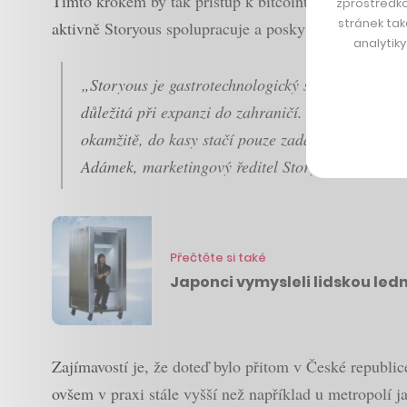
Tímto krokem by tak přístup k bitcoinům mělo získat 
zprostředko
stránek tak
aktivně Storyous spolupracuje a poskytuje jim právě 
analytik
„Storyous je gastrotechnologický start-up a jako 
důležitá při expanzi do zahraničí. Pokud se někte
okamžitě, do kasy stačí pouze zadat svoji bitcoin
Adámek, marketingový ředitel Storyous.
Přečtěte si také
Japonci vymysleli lidskou ledn
Zajímavostí je, že doteď bylo přitom v České republice
ovšem v praxi stále vyšší než například u metropolí 