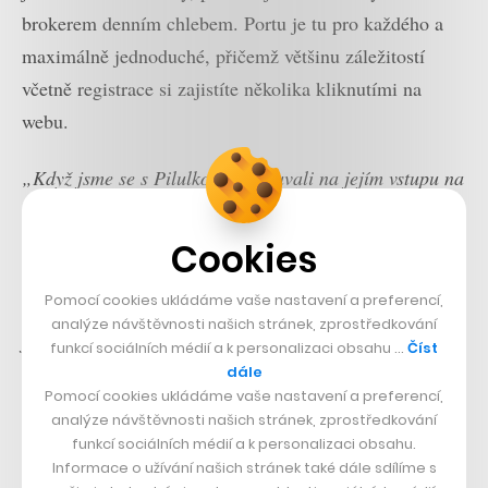
brokerem denním chlebem. Portu je tu pro každého a
maximálně jednoduché, přičemž většinu záležitostí
včetně registrace si zajistíte několika kliknutími na
webu.
„Když jsme se s Pilulkou domlouvali na jejím vstupu na
kapitálový trh, chtěli jsme, aby se na něm mohli podílet
i klienti Portu. Idea je, že jako si můžete pár kliknutími
Cookies
objednat vitamíny v e-shopu, můžete si stejným
Pomocí cookies ukládáme vaše nastavení a preferencí,
způsobem koupit i akcie Pilulky a tím se podílet na
analýze návštěvnosti našich stránek, zprostředkování
jejím úspěchu,“
říká Sýkora, který to nazývá termínem
funkcí sociálních médií a k personalizaci obsahu …
Číst
komunitní financování.
dále
Pomocí cookies ukládáme vaše nastavení a preferencí,
analýze návštěvnosti našich stránek, zprostředkování
„Chceme demokratizovat
funkcí sociálních médií a k personalizaci obsahu.
investování do akcií.“
Informace o užívání našich stránek také dále sdílíme s