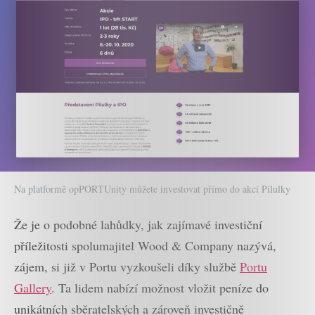
Na platformě opPORTUnity můžete investovat přímo do akcí Pilulky
Že je o podobné lahůdky, jak zajímavé investiční
příležitosti spolumajitel Wood & Company nazývá,
zájem, si již v Portu vyzkoušeli díky službě
Portu
Gallery
. Ta lidem nabízí možnost vložit peníze do
unikátních sběratelských a zároveň investičně