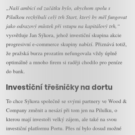
„Naší ambicí od začátku bylo, abychom spolu s
Pilulkou rozhýbali celý trh Start, který by měl fungovat
jako odrazový můstek při vstupu na kapitálový trh,“
vysvětluje Jan Sýkora, jehož investiční skupina akcie
progresivní e-commerce skupiny nabízí. Přiznává totiž,
že pražská burza prozatím nefungovala vždy úplně
optimálně a mnoho firem si raději chodilo pro peníze
do bank.
Investiční třešničky na dortu
To chce Sýkora společně se svými partnery ve Wood &
Company změnit a nesází při tom jen na Pilulku, o
kterou mají investoři velký zájem, ale také na svou
investiční platformu Portu. Přes ní bylo dosud možné