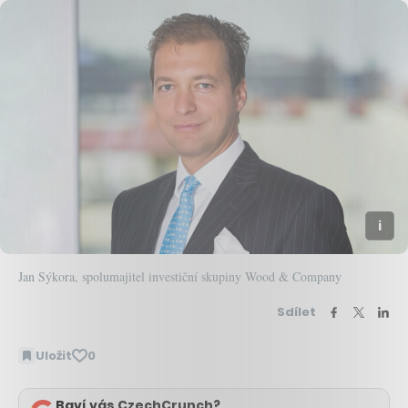
Jan Sýkora, spolumajitel investiční skupiny Wood & Company
Sdílet
Uložit
0
Baví vás CzechCrunch?