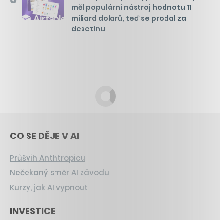
měl populární nástroj hodnotu 11
miliard dolarů, teď se prodal za
desetinu
CO SE DĚJE V AI
Průšvih Anthtropicu
Nečekaný směr AI závodu
Kurzy, jak AI vypnout
INVESTICE