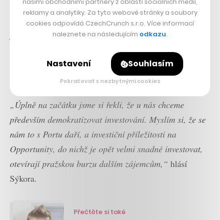
našimi obchodními partnery z oblasti sociálních médií,
reklamy a analytiky. Za tyto webové stránky a soubory
Když jste totiž spokojeným zákazníkem firmy a fandíte
cookies odpovídá CzechCrunch s.r.o. Více informací
ji, dává smysl, že ji chcete podpořit i nad rámec
naleznete na následujícím
odkazu
.
samotného nákupu. A když zrovna vstupuje na burzu,
Nastavení
Souhlasím
podpoříte ji vlastním kapitálem a díky tomu se můžete
podílet na jejích dalších úspěších.
Pokračovat s nezbytnými cookies
„Úplně na začátku jsme si řekli, že u nás chceme
především demokratizovat investování. Myslím si, že se
nám to s Portu daří, a investiční příležitosti na
Opportunity, do nichž je opět velmi snadné investovat,
otevírají pražskou burzu dalším zájemcům,“
hlásí
Sýkora.
Přečtěte si také