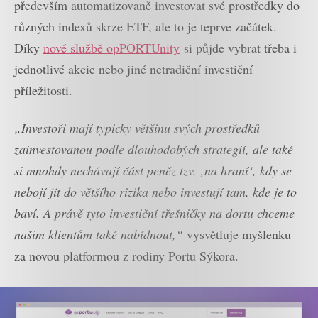
především automatizovaně investovat své prostředky do
různých indexů skrze ETF, ale to je teprve začátek.
Díky
nové službě opPORTUnity
si půjde vybrat třeba i
jednotlivé akcie nebo jiné netradiční investiční
příležitosti.
„Investoři mají typicky většinu svých prostředků
zainvestovanou podle dlouhodobých strategií, ale také
si mnohdy nechávají část peněz tzv. ‚na hraní‘, kdy se
nebojí jít do většího rizika nebo investují tam, kde je to
baví. A právě tyto investiční třešničky na dortu chceme
našim klientům také nabídnout,“
vysvětluje myšlenku
za novou platformou z rodiny Portu Sýkora.