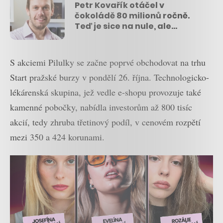
Petr Kovařík otáčel v
čokoládě 80 milionů ročně.
Teď je sice na nule, ale
pomáhá, kde může, a tisíce
čokolád posílá lékařům
S akciemi Pilulky se začne poprvé obchodovat na trhu
Start pražské burzy v pondělí 26. října. Technologicko-
lékárenská skupina, jež vedle e-shopu provozuje také
kamenné pobočky, nabídla investorům až 800 tisíc
akcií, tedy zhruba třetinový podíl, v cenovém rozpětí
mezi 350 a 424 korunami.