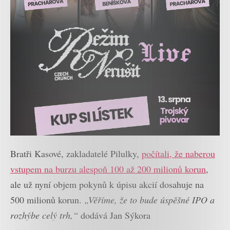
Bratři Kasové, zakladatelé Pilulky,
počítali, že naberou
vstupem na burzu alespoň 100 až 200 milionů korun
,
ale už nyní objem pokynů k úpisu akcií dosahuje na
500 milionů korun.
„Věříme, že to bude úspěšné IPO a
rozhýbe celý trh,“
dodává Jan Sýkora