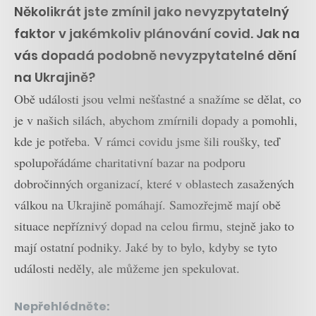
Několikrát jste zmínil jako nevyzpytatelný
faktor v jakémkoliv plánování covid. Jak na
vás dopadá podobně nevyzpytatelné dění
na Ukrajině?
Obě události jsou velmi nešťastné a snažíme se dělat, co
je v našich silách, abychom zmírnili dopady a pomohli,
kde je potřeba. V rámci covidu jsme šili roušky, teď
spolupořádáme charitativní bazar na podporu
dobročinných organizací, které v oblastech zasažených
válkou na Ukrajině pomáhají. Samozřejmě mají obě
situace nepříznivý dopad na celou firmu, stejně jako to
mají ostatní podniky. Jaké by to bylo, kdyby se tyto
události neděly, ale můžeme jen spekulovat.
Nepřehlédněte: