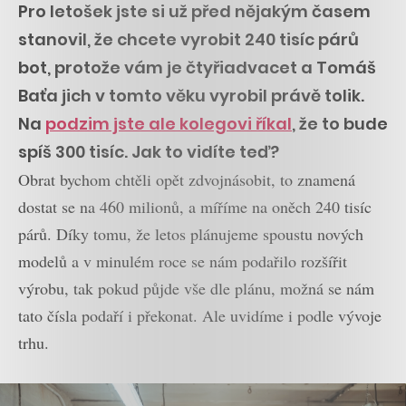
Pro letošek jste si už před nějakým časem
stanovil, že chcete vyrobit 240 tisíc párů
bot, protože vám je čtyřiadvacet a Tomáš
Baťa jich v tomto věku vyrobil právě tolik.
Na
podzim jste ale kolegovi říkal
, že to bude
spíš 300 tisíc. Jak to vidíte teď?
Obrat bychom chtěli opět zdvojnásobit, to znamená
dostat se na 460 milionů, a míříme na oněch 240 tisíc
párů. Díky tomu, že letos plánujeme spoustu nových
modelů a v minulém roce se nám podařilo rozšířit
výrobu, tak pokud půjde vše dle plánu, možná se nám
tato čísla podaří i překonat. Ale uvidíme i podle vývoje
trhu.