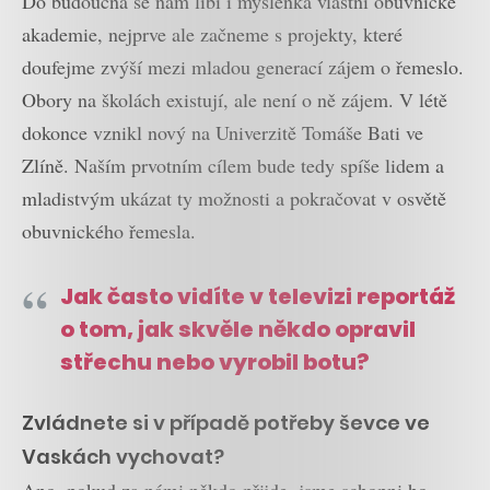
Do budoucna se nám líbí i myšlenka vlastní obuvnické
akademie, nejprve ale začneme s projekty, které
doufejme zvýší mezi mladou generací zájem o řemeslo.
Obory na školách existují, ale není o ně zájem. V létě
dokonce vznikl nový na Univerzitě Tomáše Bati ve
Zlíně. Naším prvotním cílem bude tedy spíše lidem a
mladistvým ukázat ty možnosti a pokračovat v osvětě
obuvnického řemesla.
Jak často vidíte v televizi reportáž
o tom, jak skvěle někdo opravil
střechu nebo vyrobil botu?
Zvládnete si v případě potřeby ševce ve
Vaskách vychovat?