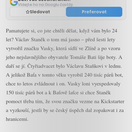
Vídejte ho na Googlu častěji.
Sledovat
Preferovat
Pamatujete si, co jste chtěli dělat, když vám bylo 24
let? Václav Staněk o tom má jasno – před šesti lety
vytvořil značku Vasky, která sídlí ve Zlíně a po vzoru
jeho nejslavnějšího obyvatele Tomáše Bati šije boty. A
daří se jí. Čtyřiadvacet bylo Václavu Staňkovi v lednu.
A jelikož Baťa v tomto věku vyrobil 240 tisíc párů bot,
chce to letos zvládnout i on. Vasky loni vyexpedovaly
150 tisíc párů bot a k Baťově laťce si chce Staněk
pomoct třeba tím, že svou značku vezme na Kickstarter
a vyzkouší, jestli by se český úspěch dal zopakovat i za
hranicemi.