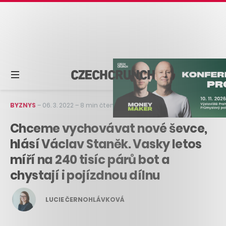
BYZNYS
–
06. 3. 2022
–
8 min čtení
Chceme vychovávat nové ševce,
hlásí Václav Staněk. Vasky letos
míří na 240 tisíc párů bot a
chystají i pojízdnou dílnu
LUCIE ČERNOHLÁVKOVÁ