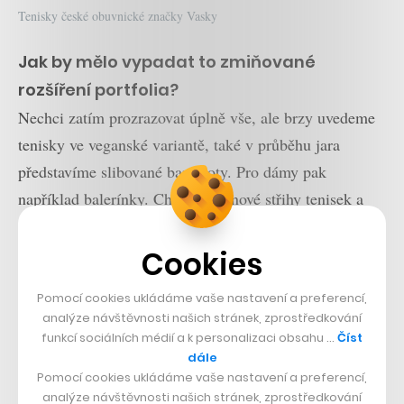
Tenisky české obuvnické značky Vasky
Jak by mělo vypadat to zmiňované
rozšíření portfolia?
Nechci zatím prozrazovat úplně vše, ale brzy uvedeme
tenisky ve veganské variantě, také v průběhu jara
představíme slibované barefooty. Pro dámy pak
například balerínky. Chystáme i nové střihy tenisek a
pár doplňků, brzy vydáme například náš první batoh. A
připravujeme několik kolaborací s různými českými
Cookies
značkami.
Pomocí cookies ukládáme vaše nastavení a preferencí,
analýze návštěvnosti našich stránek, zprostředkování
A také už dlouho přemýšlíme o zapojení dalších
funkcí sociálních médií a k personalizaci obsahu …
Číst
materiálů do výroby přemýšlíme dlouho, ať už z
dále
Pomocí cookies ukládáme vaše nastavení a preferencí,
hlediska cenové dostupnosti, výrobních kapacit, nebo ve
analýze návštěvnosti našich stránek, zprostředkování