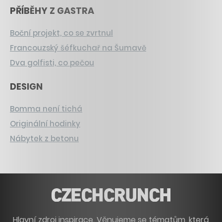
PŘÍBĚHY Z GASTRA
Boční projekt, co se zvrtnul
Francouzský šéfkuchař na Šumavě
Dva golfisti, co pečou
DESIGN
Bomma není tichá
Originální hodinky
Nábytek z betonu
Hlavní zdroj inspirace. Věnujeme se tématům, která