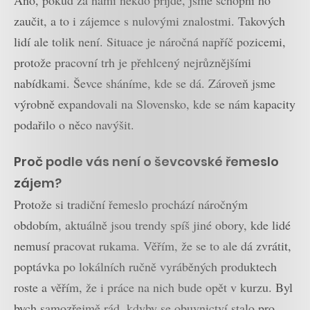
Ano, pokud za námi někdo přijde, jsme schopni ho
zaučit, a to i zájemce s nulovými znalostmi. Takových
lidí ale tolik není. Situace je náročná napříč pozicemi,
protože pracovní trh je přehlcený nejrůznějšími
nabídkami. Ševce sháníme, kde se dá. Zároveň jsme
výrobně expandovali na Slovensko, kde se nám kapacity
podařilo o něco navýšit.
Proč podle vás není o ševcovské řemeslo
zájem?
Protože si tradiční řemeslo prochází náročným
obdobím, aktuálně jsou trendy spíš jiné obory, kde lidé
nemusí pracovat rukama. Věřím, že se to ale dá zvrátit,
poptávka po lokálních ručně vyráběných produktech
roste a věřím, že i práce na nich bude opět v kurzu. Byl
bych samozřejmě rád, kdyby se obuvnictví stalo pro