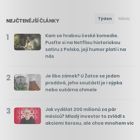
Týden
Měsíc
NEJČTENĚJŠÍ ČLÁNKY
1
Kam se hrabou české komedie.
Pusťte si na Netflixu historickou
satiru z Polska, její humor platí i na
nás
2
Je libo zámek? U Žatce se jeden
prodává, jeho součástí je i sýpka
nebo sušárna chmele
3
Jak vydělat 200 milionů za pár
měsíců? Mladý investor to zvládl s
akciemi Xeroxu, ale chce mnohem víc