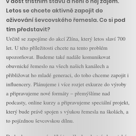
v dost tristním stavu a není o něj zájem.
Letos se chcete aktivně zapojit do
oživování ševcovského řemesla. Co si pod
tím představit?
Určitě se zapojíme do akcí Zlína, který letos slaví 700
let. U této příležitosti chcete na tento problém
upozorňovat. Budeme také nadále komunikovat
obuvnické řemeslo na všech našich kanálech a
přibližovat ho mladé generaci, do toho chceme zapojit i
influencery. Plánujeme i více rozjet exkurze do výroby
a připravujeme nové formáty – přemýšlíme nad
podcasty, online kurzy a připravujeme speciální projekt,
který bude právě spojen s výukou řemesla na školách, a
to pojízdnou ševcovskou dílnu.