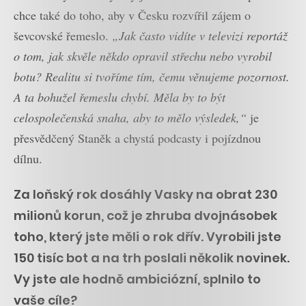
chce také do toho, aby v Česku rozvířil zájem o
ševcovské řemeslo.
„Jak často vidíte v televizi reportáž
o tom, jak skvěle někdo opravil střechu nebo vyrobil
botu? Realitu si tvoříme tím, čemu věnujeme pozornost.
A ta bohužel řemeslu chybí. Měla by to být
celospolečenská snaha, aby to mělo výsledek,“
je
přesvědčený Staněk a chystá podcasty i pojízdnou
dílnu.
Za loňský rok dosáhly Vasky na obrat 230
milionů korun, což je zhruba dvojnásobek
toho, který jste měli o rok dřív. Vyrobili jste
150 tisíc bot a na trh poslali několik novinek.
Vy jste ale hodně ambiciózní, splnilo to
vaše cíle?