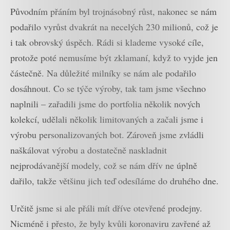
Původním přáním byl trojnásobný růst, nakonec se nám
podařilo vyrůst dvakrát na necelých 230 milionů, což je
i tak obrovský úspěch. Rádi si klademe vysoké cíle,
protože poté nemusíme být zklamaní, když to vyjde jen
částečně. Na důležité milníky se nám ale podařilo
dosáhnout. Co se týče výroby, tak tam jsme všechno
naplnili – zařadili jsme do portfolia několik nových
kolekcí, udělali několik limitovaných a začali jsme i
výrobu personalizovaných bot. Zároveň jsme zvládli
naškálovat výrobu a dostatečně naskladnit
nejprodávanější modely, což se nám dřív ne úplně
dařilo, takže většinu jich teď odesíláme do druhého dne.
Určitě jsme si ale přáli mít dříve otevřené prodejny.
Nicméně i přesto, že byly kvůli koronaviru zavřené až