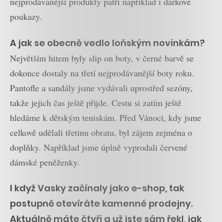
nejprodávanější produkty patří například i dárkové
poukazy.
A jak se obecně vedlo loňským novinkám?
Největším hitem byly slip on boty, v černé barvě se
dokonce dostaly na třetí nejprodávanější boty roku.
Pantofle a sandály jsme vydávali uprostřed sezóny,
takže jejich čas ještě přijde. Cestu si zatím ještě
hledáme k dětským teniskám. Před Vánoci, kdy jsme
celkově udělali třetinu obratu, byl zájem zejména o
doplňky. Například jsme úplně vyprodali červené
dámské peněženky.
I když Vasky začínaly jako e-shop, tak
postupně otevíráte kamenné prodejny.
Aktuálně máte čtyři a už jste sám řekl, jak