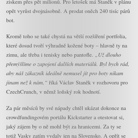
ziskem přes pět milionů. Pro letošek má Staněk v plánu
opět vyrůst dvojnásobně. A prodat oněch 240 tisíc párů
bot.
Kromě toho se také chystá na větší rozšíření portfolia,
které dosud tvoří výhradně kožené boty – hlavně ty na
zimu, ale třeba i tenisky nebo pantofle.
„Už dlouho
přemýšlíme o zapojení dalších materiálů. Byl bych rád,
aby náš zákazník ideálně nemusel jít pro boty nikam
jinam než k nám,“
říká Václav Staněk v rozhovoru pro
CzechCrunch, v němž loňský rok hodnotí.
Za pár měsíců by své nápady chtěl ukázat dokonce na
crowdfundingovém portálu Kickstarter a otestovat si,
jaký zájem by o ně mohl být za hranicemi. Za ty se
totiž Vasky zatím vydaly jen na Slovensko. A opřít se