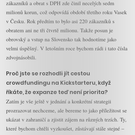
zákazníků a obrat s DPH zde činil necelých sedm
milionů korun, což odpovídá období třetího roku Vasek
v Česku. Rok předtím to bylo asi 220 zákazníků s
obratem ani ne tři čtvrtě milionu. Takže posun je
obrovský a vstup na Slovensko tak hodnotíme jako
velmi úspěšný. V letošním roce bychom rádi i tato čísla
zdvojnásobili.
Proč jste se rozhodli jít cestou
crowdfundingu na Kickstarteru, když
říkáte, že expanze teď není priorita?
Zatím je vše ještě v jednání a konkrétní strategii
prozrazovat nechceme, ale bereme to jako příležitost se
ukázat v zahraničí a zjistit zájem na různých trzích. Ty,
které bychom chtěli vyzkoušet, zůstávají stále stejné –