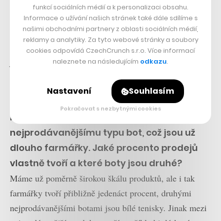
snaze realizovat naší vizi bot pro každou příležitost. Byl
funkcí sociálních médií a k personalizaci obsahu.
bych rád, aby náš zákazník ideálně nemusel jít pro boty
Informace o užívání našich stránek také dále sdílíme s
našimi obchodními partnery z oblasti sociálních médií,
nikam jinam než k nám. Tento rok již některé nové
reklamy a analytiky. Za tyto webové stránky a soubory
materiály představíme. Určitě chceme zůstat primárně
cookies odpovídá CzechCrunch s.r.o. Více informací
jako značka kvalitní kožené obuvi, ale pro některé
naleznete na následujícím
odkazu
.
druhy bot, které momentálně vyvíjíme, není kůže
Nastavení
Souhlasím
ideální.
Pokračovat s nezbytnými cookies
Kůže ale jednoznačně patří k vašemu
nejprodávanějšímu typu bot, což jsou už
dlouho farmářky. Jaké procento prodejů
vlastně tvoří a které boty jsou druhé?
Máme už poměrně širokou škálu produktů, ale i tak
farmářky tvoří přibližně jedenáct procent, druhými
nejprodávanějšími botami jsou bílé tenisky. Jinak mezi