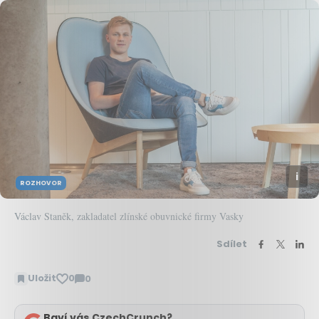
ROZHOVOR
Václav Staněk, zakladatel zlínské obuvnické firmy Vasky
Sdílet
Uložit
0
0
Zobrazit
komentáře
Baví vás CzechCrunch?