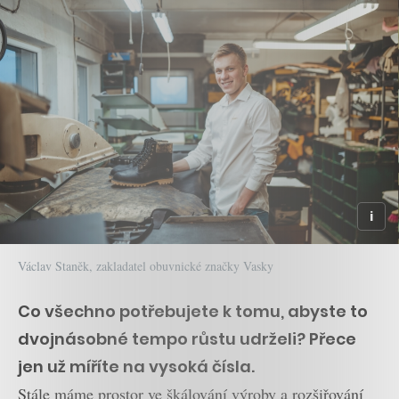
Václav Staněk, zakladatel obuvnické značky Vasky
Co všechno potřebujete k tomu, abyste to
dvojnásobné tempo růstu udrželi? Přece
jen už míříte na vysoká čísla.
Stále máme prostor ve škálování výroby a rozšiřování