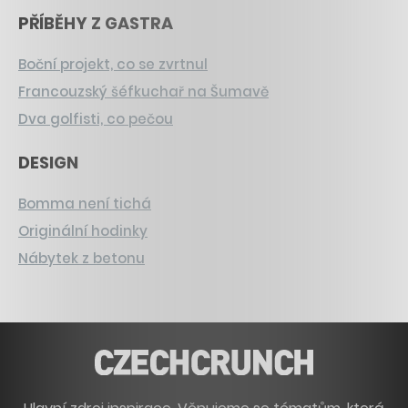
PŘÍBĚHY Z GASTRA
Boční projekt, co se zvrtnul
Francouzský šéfkuchař na Šumavě
Dva golfisti, co pečou
DESIGN
Bomma není tichá
Originální hodinky
Nábytek z betonu