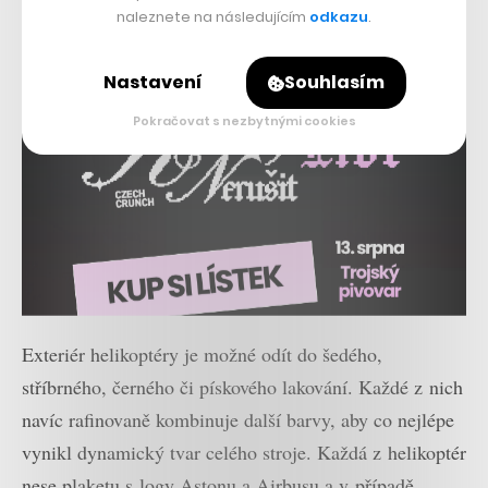
naleznete na následujícím
odkazu
.
Nastavení
Souhlasím
Pokračovat s nezbytnými cookies
Exteriér helikoptéry je možné odít do šedého,
stříbrného, černého či pískového lakování. Každé z nich
navíc rafinovaně kombinuje další barvy, aby co nejlépe
vynikl dynamický tvar celého stroje. Každá z helikoptér
nese plaketu s logy Astonu a Airbusu a v případě