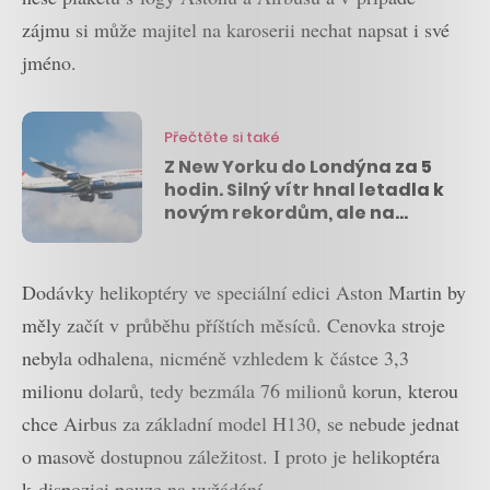
zájmu si může majitel na karoserii nechat napsat i své
jméno.
Přečtěte si také
Z New Yorku do Londýna za 5
hodin. Silný vítr hnal letadla k
novým rekordům, ale na
nadzvukový Concorde to
pořád nemá
Dodávky helikoptéry ve speciální edici Aston Martin by
měly začít v průběhu příštích měsíců. Cenovka stroje
nebyla odhalena, nicméně vzhledem k částce 3,3
milionu dolarů, tedy bezmála 76 milionů korun, kterou
chce Airbus za základní model H130, se nebude jednat
o masově dostupnou záležitost. I proto je helikoptéra
k dispozici pouze na vyžádání.