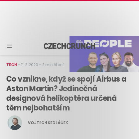
TECH
–
11. 2. 2020
–
2 min čtení
Co vznikne, když se spojí Airbus a
Aston Martin? Jedinečná
designová helikoptéra určená
těm nejbohatším
VOJTĚCH SEDLÁČEK