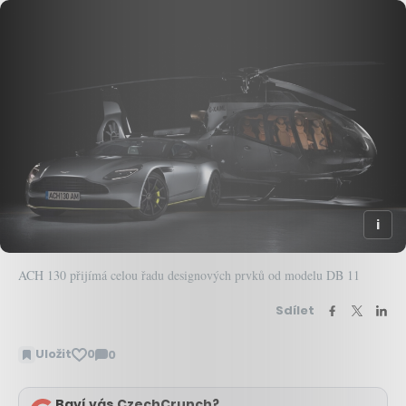
ACH 130 přijímá celou řadu designových prvků od modelu DB 11
Sdílet
Uložit
0
0
Zobrazit
komentáře
Baví vás CzechCrunch?