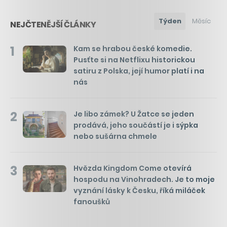
Týden
Měsíc
NEJČTENĚJŠÍ ČLÁNKY
1
Kam se hrabou české komedie.
Pusťte si na Netflixu historickou
satiru z Polska, její humor platí i na
nás
2
Je libo zámek? U Žatce se jeden
prodává, jeho součástí je i sýpka
nebo sušárna chmele
3
Hvězda Kingdom Come otevírá
hospodu na Vinohradech. Je to moje
vyznání lásky k Česku, říká miláček
fanoušků