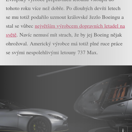
tohoto roku více než dobře. Po dlouhých devíti letech
se mu totiž podařilo uzmout královské žezlo Boeingu a
stal se vůbec
největším výrobcem dopravních letadel na
světě
. Navíc nemusí mít strach, že by jej Boeing nějak
ohrožoval. Americký výrobce má totiž plné ruce práce
se svými nespolehlivými letouny 737 Max.