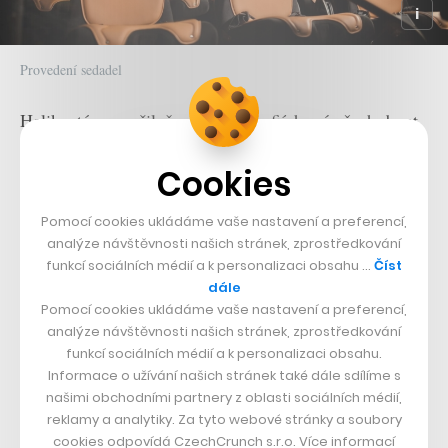
Provedení sedadel
Helikoptéra na přiložených fotografiích má všech deset
sedadel ve světle hnědé kůži Oxford s okřídleným
Cookies
logem Astonu na opěrkách. Stejný materiál se objevuje
i na dalších prvcích interiéru, jako je jeho obložení.
Pomocí cookies ukládáme vaše nastavení a preferencí,
Mimo světle hnědou kůži je dostupná také černá, šedá a
analýze návštěvnosti našich stránek, zprostředkování
funkcí sociálních médií a k personalizaci obsahu …
Číst
krémová konfigurace. Všechna sedadla pak nesou stejné
dále
detaily jako ve vozech Aston Martin DB11.
Pomocí cookies ukládáme vaše nastavení a preferencí,
analýze návštěvnosti našich stránek, zprostředkování
funkcí sociálních médií a k personalizaci obsahu.
Informace o užívání našich stránek také dále sdílíme s
našimi obchodními partnery z oblasti sociálních médií,
reklamy a analytiky. Za tyto webové stránky a soubory
cookies odpovídá CzechCrunch s.r.o. Více informací