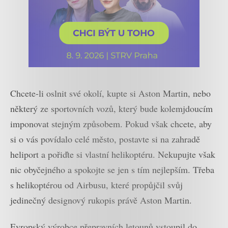
Chcete-li oslnit své okolí, kupte si Aston Martin, nebo
některý ze sportovních vozů, který bude kolemjdoucím
imponovat stejným způsobem. Pokud však chcete, aby
si o vás povídalo celé město, postavte si na zahradě
heliport a pořiďte si vlastní helikoptéru. Nekupujte však
nic obyčejného a spokojte se jen s tím nejlepším. Třeba
s helikoptérou od Airbusu, které propůjčil svůj
jedinečný designový rukopis právě Aston Martin.
Evropský výrobce přepravních letounů vstoupil do