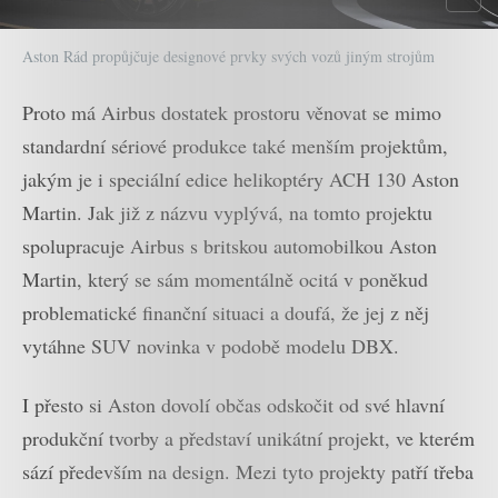
Aston Rád propůjčuje designové prvky svých vozů jiným strojům
Proto má Airbus dostatek prostoru věnovat se mimo
standardní sériové produkce také menším projektům,
jakým je i speciální edice helikoptéry ACH 130 Aston
Martin. Jak již z názvu vyplývá, na tomto projektu
spolupracuje Airbus s britskou automobilkou Aston
Martin, který se sám momentálně ocitá v poněkud
problematické finanční situaci a doufá, že jej z něj
vytáhne SUV novinka v podobě modelu DBX.
I přesto si Aston dovolí občas odskočit od své hlavní
produkční tvorby a představí unikátní projekt, ve kterém
sází především na design. Mezi tyto projekty patří třeba