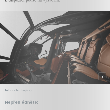
Interiér helikoptéry
Nepřehlédněte: