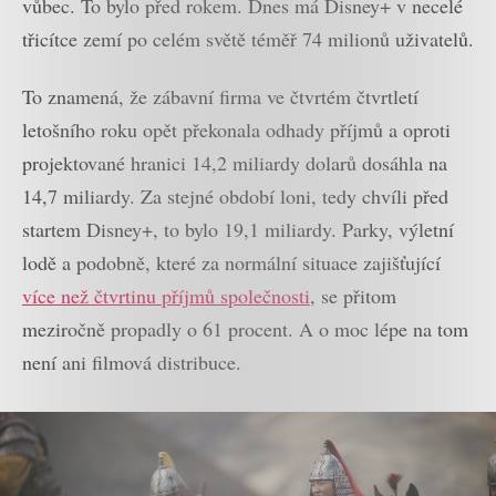
vůbec. To bylo před rokem. Dnes má Disney+ v necelé
třicítce zemí po celém světě téměř 74 milionů uživatelů.
To znamená, že zábavní firma ve čtvrtém čtvrtletí
letošního roku opět překonala odhady příjmů a oproti
projektované hranici 14,2 miliardy dolarů dosáhla na
14,7 miliardy. Za stejné období loni, tedy chvíli před
startem Disney+, to bylo 19,1 miliardy. Parky, výletní
lodě a podobně, které za normální situace zajišťující
více než čtvrtinu příjmů společnosti
, se přitom
meziročně propadly o 61 procent. A o moc lépe na tom
není ani filmová distribuce.