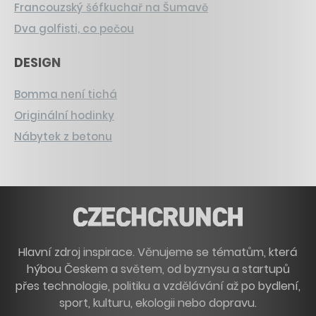
Francouzský šéfkuchař na Šumavě
Dva golfisti, co pečou
DESIGN
Bomma není tichá
Originální hodinky
Nábytek z betonu
Hlavní zdroj inspirace. Věnujeme se tématům, která
hýbou Českem a světem, od byznysu a startupů
přes technologie, politiku a vzdělávání až po bydlení,
sport, kulturu, ekologii nebo dopravu.