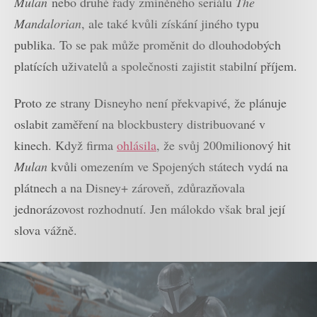
Mulan
nebo druhé řady zmíněného seriálu
The
Mandalorian
, ale také kvůli získání jiného typu
publika. To se pak může proměnit do dlouhodobých
platících uživatelů a společnosti zajistit stabilní příjem.
Proto ze strany Disneyho není překvapivé, že plánuje
oslabit zaměření na blockbustery distribuované v
kinech. Když firma
ohlásila
, že svůj 200milionový hit
Mulan
kvůli omezením ve Spojených státech vydá na
plátnech a na Disney+ zároveň, zdůrazňovala
jednorázovost rozhodnutí. Jen málokdo však bral její
slova vážně.