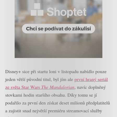
Disney+ sice při startu loni v listopadu nabídlo pouze
jeden větší původní titul, byl jím ale
první hraný seriál
ze světa Star Wars
The Mandalorian
, navíc doplněný
stovkami hodin staršího obsahu. Díky tomu se jí
podařilo za první den získat deset milionů předplatitelů
a zajistit snad největší premiéru streamovací služby