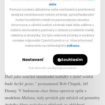
dále
Úspěch
Mulanu
, který v kinech vydělal jen přibližně 67
Pomocí cookies ukládáme vaše nastavení a preferencí,
milionů dolarů, stále není zřejmý, studio se ale
analýze návštěvnosti našich stránek, zprostředkování
funkcí sociálních médií a k personalizaci obsahu.
každopádně rozhodlo na streamovací službu exkluzivně
Informace o užívání našich stránek také dále sdílíme s
poslat i další tituly. Prvním bude očekávaný animovaný
našimi obchodními partnery z oblasti sociálních médií,
reklamy a analytiky. Za tyto webové stránky a soubory
blockbuster od Pixaru
Duše
, ještě nedávno plánovaný
cookies odpovídá CzechCrunch s.r.o. Více informací
pro klasickou premiéru v kinech. Nakonec se 25.
naleznete na následujícím
odkazu
.
prosince vydá rovnou na Disney+, a to zcela bez
zvláštního příplatku.
Nastavení
Souhlasím
Pokračovat s nezbytnými cookies
„Pomysleli jsme si, že poskytnout našim předplatitelům
Duši jako součást standardní nabídky v době svátků
bude hezké gesto,“
poznamenal Bob Chapek, šéf
Disney. V budoucnu chce firma operovat spíše s
modelem
Mulanu
, tedy prvních pár měsíců od premiéry
drahého filmu požadovat příplatek za zhlédnutí.