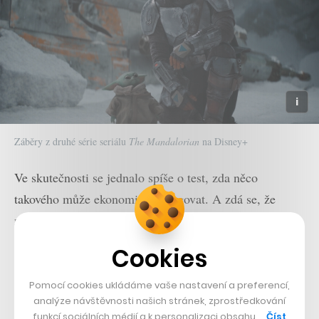
Záběry z druhé série seriálu
The Mandalorian
na Disney+
Ve skutečnosti se jednalo spíše o test, zda něco
takového může ekonomicky fungovat. A zdá se, že
může. Konkrétní čísla
Mulanu
, za jehož zhlédnutí si
uživatelé Disney+ museli zaplatit třicet dolarů navíc ke
Cookies
standardnímu předplatnému, nejsou známá. Poměrně
široce se tak diskutovalo, jestli film uspěl, nebo ne, a co
Pomocí cookies ukládáme vaše nastavení a preferencí,
analýze návštěvnosti našich stránek, zprostředkování
by to mohlo znamenat.
funkcí sociálních médií a k personalizaci obsahu …
Číst