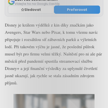
Vídejte ho na Googlu častěji.
Sledovat
Preferovat
Disney je králem výdělků z kin díky značkám jako
Avengers, Star Wars nebo Pixar, k tomu všemu navíc
připojuje i rozsáhlou síť zábavních parků a výletních
lodí. Při takovém výčtu je jasné, že poslední půlrok
musel být pro firmu velmi těžký. Naštěstí pro ni ale pár
měsíců před pandemií spustila streamovací službu
Disney+ a její finanční výsledky za uplynulé čtvrtletí
jasně ukazují, jak rychle se stala zásadním zdrojem
příjmů.