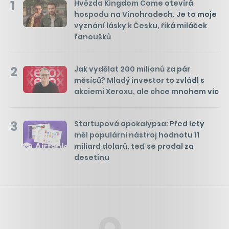
1
Hvězda Kingdom Come otevírá
hospodu na Vinohradech. Je to moje
vyznání lásky k Česku, říká miláček
fanoušků
2
Jak vydělat 200 milionů za pár
měsíců? Mladý investor to zvládl s
akciemi Xeroxu, ale chce mnohem víc
3
Startupová apokalypsa: Před lety
měl populární nástroj hodnotu 11
miliard dolarů, teď se prodal za
desetinu