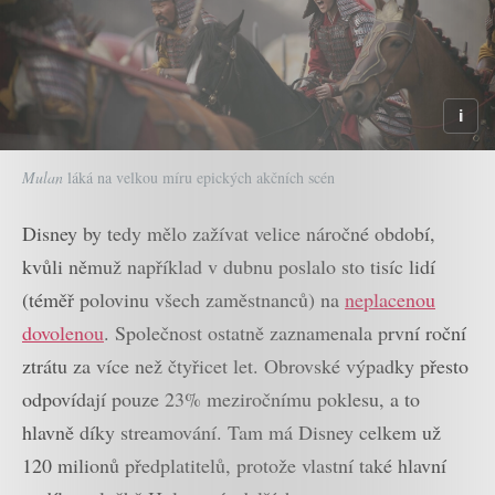
Mulan
láká na velkou míru epických akčních scén
Disney by tedy mělo zažívat velice náročné období,
kvůli němuž například v dubnu poslalo sto tisíc lidí
(téměř polovinu všech zaměstnanců) na
neplacenou
dovolenou
. Společnost ostatně zaznamenala první roční
ztrátu za více než čtyřicet let. Obrovské výpadky přesto
odpovídají pouze 23% meziročnímu poklesu, a to
hlavně díky streamování. Tam má Disney celkem už
120 milionů předplatitelů, protože vlastní také hlavní