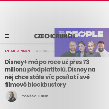
ENTERTAINMENT
–
13. 11. 2020
–
3 min čtení
Disney+ má po roce už přes 73
milionů předplatitelů. Disney na
něj chce stále víc posílat i své
filmové blockbustery
TOMÁŠ CHLEBEK