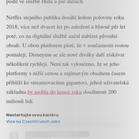
podíl ve službě Hulu a pár dalších.
Netflix stejného publika dosáhl kolem poloviny roku
2018, více než dvacet let po založení a hlavně pět let
poté, co na digitální službě začal nabízet původní
obsah. U obou platforem platí, že v současnosti rostou
pomaleji, Disneymu se ale nové diváky daří získávat
několikrát rychleji. Není tak vyloučeno, že se jeho
platformy s nižší cenou a zajímavým obsahem časem
přiblíží ke streamovacímu gigantovi, jehož uživatelská
základna
by mohla do konce roku
dosáhnout 200
milionů lidí.
Nastartujte svou kariéru
Více na CzechCrunch Jobs