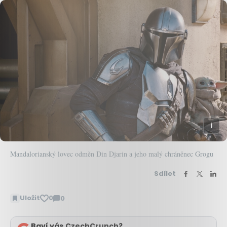
Mandalorianský lovec odměn Din Djarin a jeho malý chráněnec Grogu
Sdílet
Uložit
0
0
Zobrazit
komentáře
Baví vás CzechCrunch?