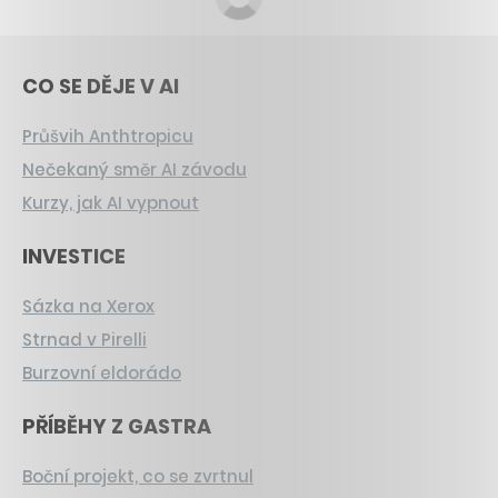
CO SE DĚJE V AI
Průšvih Anthtropicu
Nečekaný směr AI závodu
Kurzy, jak AI vypnout
INVESTICE
Sázka na Xerox
Strnad v Pirelli
Burzovní eldorádo
PŘÍBĚHY Z GASTRA
Boční projekt, co se zvrtnul