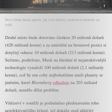
Nové řešení hledá způsob, jak oxid uhličitý zachytávat kdekoliv na
světě
Druhé místo bude dotováno částkou 20 milionů dolarů
(426 milionů korun) a za umístění na bronzové pozici si
dotyčný odnese 10 milionů dolarů (213 milionů korun).
Sečteno, podtrženo, Musk na hledání té nejatraktivnější
technologie vynaloží 100 milionů dolarů (2,1 miliardy
korun), což by mu coby nejbohatšímu muži planety se
jměním, které
Bloomberg
odhaduje
na 203 miliard
dolarů, nemělo dělat problém.
Vítězství v soutěži je podmíněno představením toho
nejefektivnějšího řešení, jež dokáže oxid uhličitý