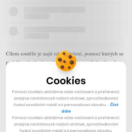
Cílem soutěže je najít taková řešení, pomocí kterých se
podaří zachytit alespoň deset gigatun ročně a do roku
2050 pomoci navrátit planetě její uhlíkovou rovnováhu.
Cookies
To značně souvisí s Muskovým vyjádřením, ve kterém
uvedl, že není cílem hledat řešení pro uhlíkovou
Pomocí cookies ukládáme vaše nastavení a preferencí,
neutralitu, ale uhlíkovou negativitu.
analýze návštěvnosti našich stránek, zprostředkování
funkcí sociálních médií a k personalizaci obsahu …
Číst
dále
Pomocí cookies ukládáme vaše nastavení a preferencí,
analýze návštěvnosti našich stránek, zprostředkování
funkcí sociálních médií a k personalizaci obsahu.