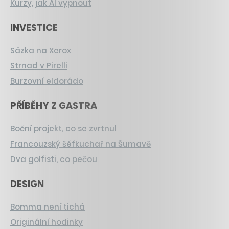
Kurzy, jak AI vypnout
INVESTICE
Sázka na Xerox
Strnad v Pirelli
Burzovní eldorádo
PŘÍBĚHY Z GASTRA
Boční projekt, co se zvrtnul
Francouzský šéfkuchař na Šumavě
Dva golfisti, co pečou
DESIGN
Bomma není tichá
Originální hodinky