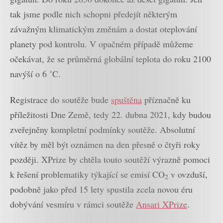
tak jsme podle nich schopni předejít některým
závažným klimatickým změnám a dostat oteplování
planety pod kontrolu. V opačném případě můžeme
očekávat, že se průměrná globální teplota do roku 2100
navýší o 6 ˚C.
Registrace do soutěže bude
spuštěna
příznačně ku
příležitosti Dne Země, tedy 22. dubna 2021, kdy budou
zveřejněny kompletní podmínky soutěže. Absolutní
vítěz by měl být oznámen na den přesně o čtyři roky
později. XPrize by chtěla touto soutěží výrazně pomoci
k řešení problematiky týkající se emisí CO
v ovzduší,
2
podobně jako před 15 lety spustila zcela novou éru
dobývání vesmíru v rámci soutěže
Ansari XPrize
.