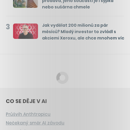
prodává, jeho součástí je i sýpka
nebo sušárna chmele
3
Jak vydělat 200 milionů za pár
měsíců? Mladý investor to zvládl s
akciemi Xeroxu, ale chce mnohem víc
CO SE DĚJE V AI
Průšvih Anthtropicu
Nečekaný směr AI závodu