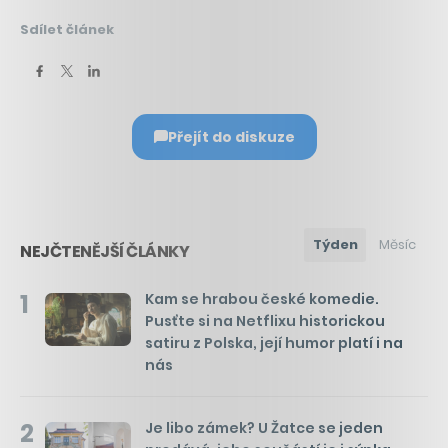
Sdílet článek
Přejít do diskuze
Týden
Měsíc
NEJČTENĚJŠÍ ČLÁNKY
1
Kam se hrabou české komedie.
Pusťte si na Netflixu historickou
satiru z Polska, její humor platí i na
nás
2
Je libo zámek? U Žatce se jeden