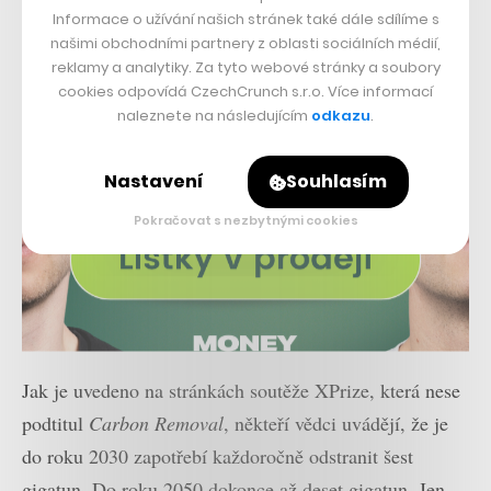
Informace o užívání našich stránek také dále sdílíme s
našimi obchodními partnery z oblasti sociálních médií,
reklamy a analytiky. Za tyto webové stránky a soubory
cookies odpovídá CzechCrunch s.r.o. Více informací
naleznete na následujícím
odkazu
.
Nastavení
Souhlasím
Pokračovat s nezbytnými cookies
Jak je uvedeno na stránkách soutěže XPrize, která nese
podtitul
Carbon Removal
, někteří vědci uvádějí, že je
do roku 2030 zapotřebí každoročně odstranit šest
gigatun. Do roku 2050 dokonce až deset gigatun. Jen