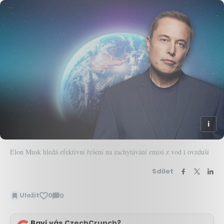
Elon Musk hledá efektivní řešení na zachytávání emisí z vod i ovzduší
Sdílet
Uložit
0
0
Zobrazit
komentáře
Baví vás CzechCrunch?