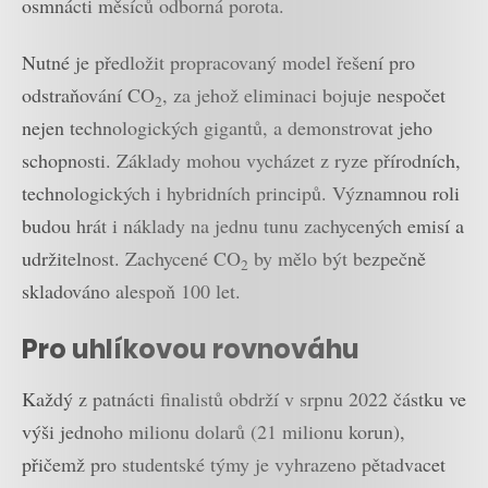
osmnácti měsíců odborná porota.
Nutné je předložit propracovaný model řešení pro
odstraňování CO
, za jehož eliminaci bojuje nespočet
2
nejen technologických gigantů, a demonstrovat jeho
schopnosti. Základy mohou vycházet z ryze přírodních,
technologických i hybridních principů. Významnou roli
budou hrát i náklady na jednu tunu zachycených emisí a
udržitelnost. Zachycené CO
by mělo být bezpečně
2
skladováno alespoň 100 let.
Pro uhlíkovou rovnováhu
Každý z patnácti finalistů obdrží v srpnu 2022 částku ve
výši jednoho milionu dolarů (21 milionu korun),
přičemž pro studentské týmy je vyhrazeno pětadvacet