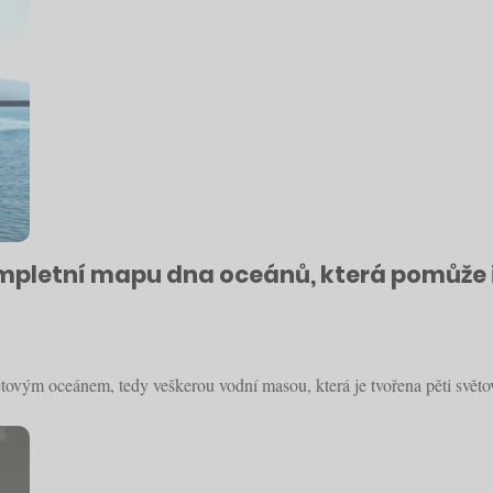
pletní mapu dna oceánů, která pomůže i s
větovým oceánem, tedy veškerou vodní masou, která je tvořena pěti svě