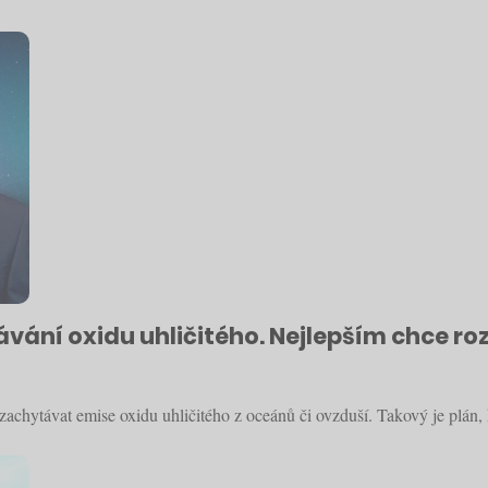
ávání oxidu uhličitého. Nejlepším chce ro
ě zachytávat emise oxidu uhličitého z oceánů či ovzduší. Takový je plá