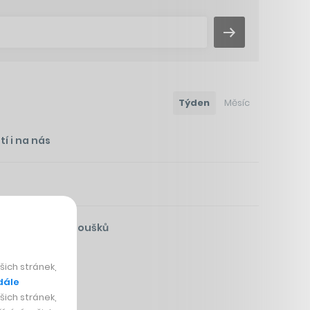
Týden
Měsíc
í i na nás
íká miláček fanoušků
ich stránek,
dále
ich stránek,