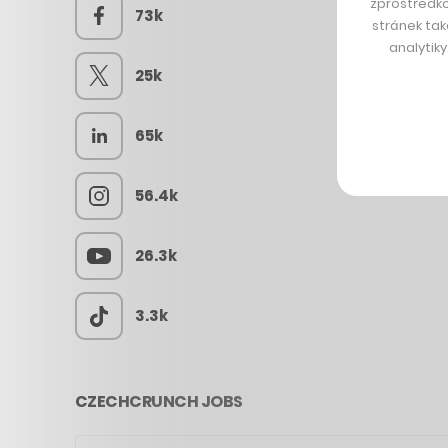
zprostředko
73k
stránek tak
analytik
25k
65k
56.4k
26.3k
3.3k
CZECHCRUNCH JOBS