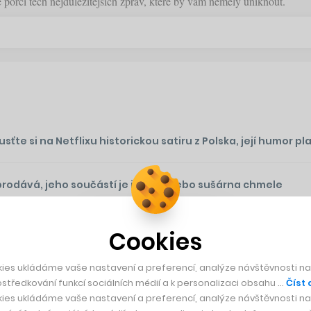
orci těch nejdůležitějších zpráv, které by vám neměly uniknout.
te si na Netflixu historickou satiru z Polska, její humor plat
prodává, jeho součástí je i sýpka nebo sušárna chmele
podu na Vinohradech. Je to moje vyznání lásky k Česku, ř
Cookies
ies ukládáme vaše nastavení a preferencí, analýze návštěvnosti naš
středkování funkcí sociálních médií a k personalizaci obsahu …
Číst 
ies ukládáme vaše nastavení a preferencí, analýze návštěvnosti naš