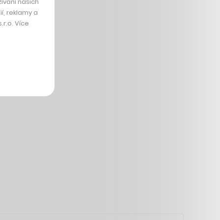
ívání našich
í, reklamy a
r.o. Více