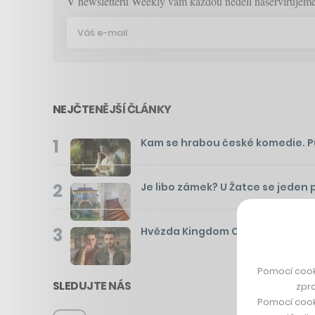
V newsletteru Weekly vám každou neděli naservírujeme p
NEJČTENĚJŠÍ ČLÁNKY
1
Kam se hrabou české komedie. Pusť
2
Je libo zámek? U Žatce se jeden 
3
Hvězda Kingdom Come otevírá hos
Pomocí cook
SLEDUJTE NÁS
zpro
Pomocí cook