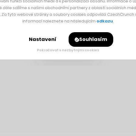
vání funkcí sociálních médií a k personalizaci obsahu. Informace o už
é dále sdílíme s našimi obchodními partnery z oblasti sociálních médi
y. Za tyto webové stránky a soubory cookies odpovídá CzechCrunch s.
informací naleznete na následujícím
odkazu
.
Nastavení
Souhlasím
Pokračovat s nezbytnými cookies