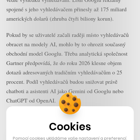
spojené s jeho vyhledávačem přinesly až 175 miliard
amerických dolarů (zhruba čtyři biliony korun).
Pokud by se uživatelé začali raději místo vyhledávačů
obracet na modely AI, mohlo by to ohrozit současný
obchodní model Googlu. Třeba analytická společnost
Gartner předpovídá, že do roku 2026 klesne objem
dotazů adresovaných tradičním vyhledávačům o 25
procent. Podíl vyhledávačů budou snižovat právě
chatboti a asistenti AI jako Gemini od Googlu nebo
ChatGPT od OpenAI.
Nastartujte svou kariéru
Více na CzechCrunch Jobs
Cookies
Pomocí cookies ukládáme vaše nastavení a preferencí,