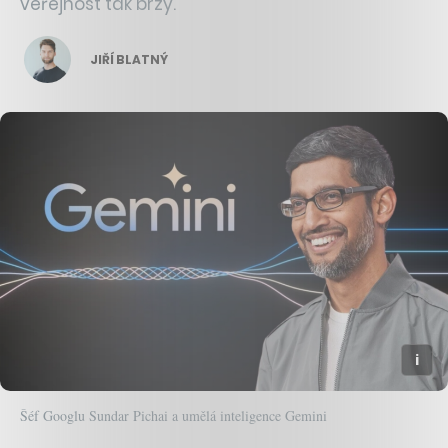
veřejnost tak brzy.
JIŘÍ BLATNÝ
Šéf Googlu Sundar Pichai a umělá inteligence Gemini