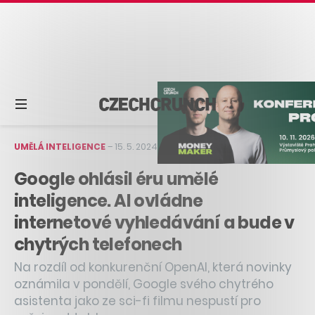
UMĚLÁ INTELIGENCE
–
15. 5. 2024
–
3 min čtení
Google ohlásil éru umělé
inteligence. AI ovládne
internetové vyhledávání a bude v
chytrých telefonech
Na rozdíl od konkurenční OpenAI, která novinky
oznámila v pondělí, Google svého chytrého
asistenta jako ze sci-fi filmu nespustí pro