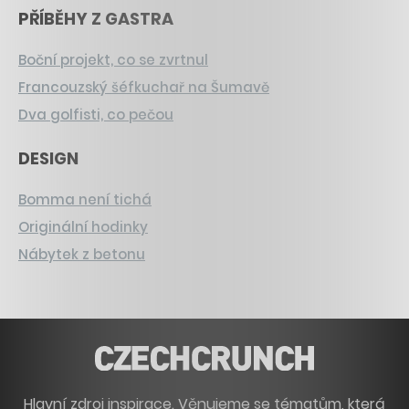
PŘÍBĚHY Z GASTRA
Boční projekt, co se zvrtnul
Francouzský šéfkuchař na Šumavě
Dva golfisti, co pečou
DESIGN
Bomma není tichá
Originální hodinky
Nábytek z betonu
Hlavní zdroj inspirace. Věnujeme se tématům, která