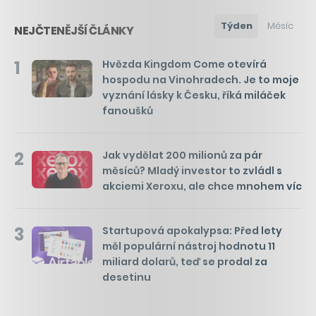
Týden
Měsíc
NEJČTENĚJŠÍ ČLÁNKY
1
Hvězda Kingdom Come otevírá
hospodu na Vinohradech. Je to moje
vyznání lásky k Česku, říká miláček
fanoušků
2
Jak vydělat 200 milionů za pár
měsíců? Mladý investor to zvládl s
akciemi Xeroxu, ale chce mnohem víc
3
Startupová apokalypsa: Před lety
měl populární nástroj hodnotu 11
miliard dolarů, teď se prodal za
desetinu