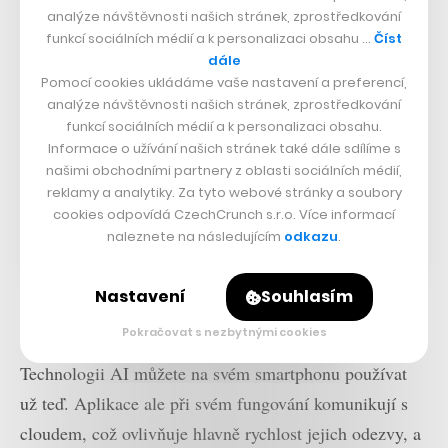
analýze návštěvnosti našich stránek, zprostředkování
funkcí sociálních médií a k personalizaci obsahu …
Číst
dále
Pomocí cookies ukládáme vaše nastavení a preferencí,
analýze návštěvnosti našich stránek, zprostředkování
funkcí sociálních médií a k personalizaci obsahu.
Informace o užívání našich stránek také dále sdílíme s
našimi obchodními partnery z oblasti sociálních médií,
reklamy a analytiky. Za tyto webové stránky a soubory
cookies odpovídá CzechCrunch s.r.o. Více informací
naleznete na následujícím
odkazu
.
Nastavení
Souhlasím
Kapesní umělá inteligence
Pokračovat s nezbytnými cookies
Technologii AI můžete na svém smartphonu používat
už teď. Aplikace ale při svém fungování komunikují s
cloudem, což ovlivňuje hlavně rychlost jejich odezvy, a