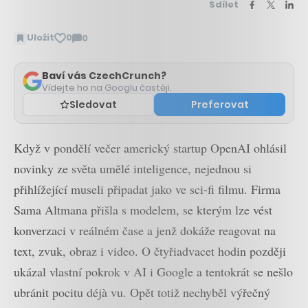
Sdílet
Uložit
0
0
Zobrazit
komentáře
Baví vás CzechCrunch?
Vídejte ho na Googlu častěji.
Sledovat
Preferovat
Když v pondělí večer americký startup OpenAI ohlásil
novinky ze světa umělé inteligence, nejednou si
přihlížející museli připadat jako ve sci-fi filmu. Firma
Sama Altmana přišla s modelem, se kterým lze vést
konverzaci v reálném čase a jenž dokáže reagovat na
text, zvuk, obraz i video. O čtyřiadvacet hodin později
ukázal vlastní pokrok v AI i Google a tentokrát se nešlo
ubránit pocitu déjà vu. Opět totiž nechyběl výřečný