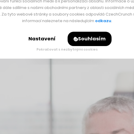
vání funkcí sociálních médií a k personalizaci obsahu. Informace o už
zí nová éra, že staré poučky už neplatí, že hledět na ekonomic
é dále sdílíme s našimi obchodními partnery z oblasti sociálních médi
šenost, a už jsem toho za těch více než 20 let zažil dost, j
y. Za tyto webové stránky a soubory cookies odpovídá CzechCrunch s.
informací naleznete na následujícím
odkazu
.
Nastavení
Souhlasím
Pokračovat s nezbytnými cookies