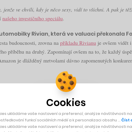
 jenže ve chvíli, kdy je něco sexy, vidí to všichni. A pak je tě
tí
našeho investičního speciálu
.
tomobilky Rivian, která ve valuaci překonala Fo
cesta budoucnosti, zrovna na
příkladu Rivianu
je ovšem vidět i
ného příběhu na druhý. Zapomínají ovšem na to, že každý úspě
bo Amazon je dlážděný mrtvolami dávno zapomenutých konkuren
í na místě. Jasně, Tesla nebo Rivian jsou spíše technologick
t Fordu nebo Volkswagenu. Ostatně i u Tesly platí, že jestli s
Cookies
ies ukládáme vaše nastavení a preferencí, analýze návštěvnosti naš
? Hledání druhé Tesly nebo i sázka na zelenou
středkování funkcí sociálních médií a k personalizaci obsahu …
Číst 
ies ukládáme vaše nastavení a preferencí, analýze návštěvnosti naš
Tesla. A to v kombinaci s mimořádným množstvím peněz v obě