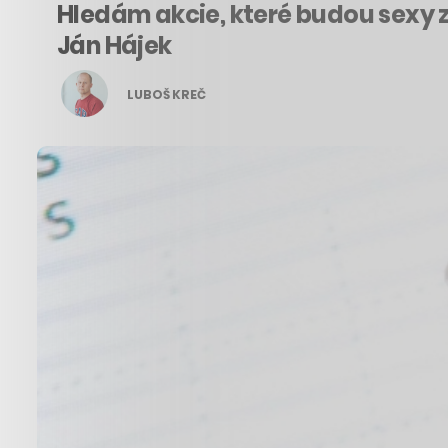
Hledám akcie, které budou sexy za 
Ján Hájek
LUBOŠ KREČ