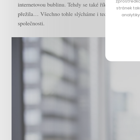
zprostředko
internetovou bublinu. Tehdy se také říkalo, že přichá
stránek tak
přežila… Všechno tohle slýcháme i teď. Jenže moje zku
analytik
společnosti.