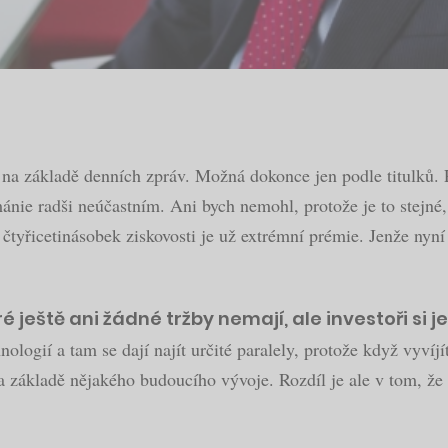
í na základě denních zpráv. Možná dokonce jen podle titulků. P
nie radši neúčastním. Ani bych nemohl, protože je to stejné, 
 čtyřicetinásobek ziskovosti je už extrémní prémie. Jenže nyní
 ještě ani žádné tržby nemají, ale investoři si je
hnologií a tam se dají najít určité paralely, protože když vyvíjí
základě nějakého budoucího vývoje. Rozdíl je ale v tom, že u