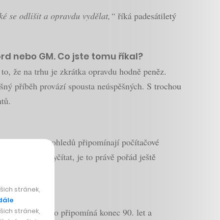
žké se odlišit a opravdu vydělat,“
říká padesátiletý
rd nebo GM. Co jste tomu říkal?
 to, že na trhu je zkrátka opravdu hodně peněz.
šný příběh provází spousta neúspěšných. S trochou
tů.
é firmy, v řadě ohledů připomínají počítačové
e jí něco dá vyčítat, je to právě pořád ještě
ich stránek,
 budoucnost?
dále
ich stránek,
hu. Hodně mi to připomíná konec 90. let a