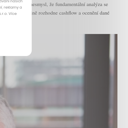
ívání našich
ké ukazatele je nesmysl, že fundamentální analýza se
í, reklamy a
e, že nakonec stejně rozhodne cashflow a ocenění dané
r.o. Více