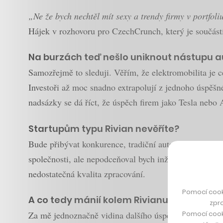
„Ne že bych nechtěl mít sexy a trendy firmy v portfoliu,
Hájek v rozhovoru pro CzechCrunch, který je součás
Na burzách teď nešlo uniknout nástupu au
Samozřejmě to sleduji. Věřím, že elektromobilita je 
Investoři až moc snadno extrapolují z jednoho úspěš
nadsázky se dá říct, že úspěch firem jako Tesla ne
Startupům typu Rivian nevěříte?
Bude přibývat konkurence, tradiční automobilky nestoj
společnosti, ale nepodceňoval bych inženýrskou zručnos
nedostatečná kvalita zpracování.
Pomocí cook
A co tedy mánií kolem Rivianu žene vpřed
zpro
Pomocí cook
Za mě jednoznačně vidina dalšího úspěchu, jako je 