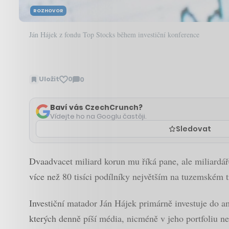
ROZHOVOR
Ján Hájek z fondu Top Stocks během investiční konference
Uložit
0
0
Zobrazit
komentáře
Baví vás CzechCrunch?
Vídejte ho na Googlu častěji.
Sledovat
Dvaadvacet miliard korun mu říká pane, ale miliardář
více než 80 tisíci podílníky největším na tuzemském t
Investiční matador Ján Hájek primárně investuje do am
kterých denně píší média, nicméně v jeho portfoliu ne