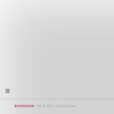
ROZHOVOR
–
03. 12. 2021
–
14 min čtení