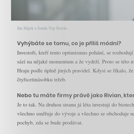
Ján Hájek z fondu Top Stocks
Vyhýbáte se tomu, co je příliš módní?
Investoři, kteří tento optimismus pohání, se rozhoduj
sází na nějaké momentum a že vydrží. Proto se této má
Hraju podle úplně jiných pravidel. Kdysi se říkalo, že
čtyřicetinásobku tržeb.
Nebo tu máte firmy právě jako Rivian, které
Je to tak. Na druhou stranu já léta investuji do biotec
všechno směřuje do vývoje a všechno se obchoduje na 
pochyb, zda se bude prodávat.