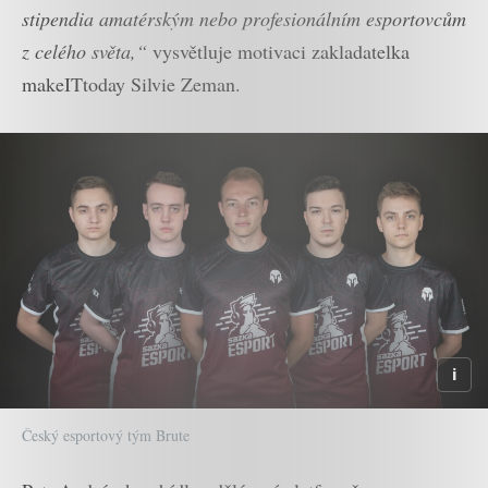
stipendia amatérským nebo profesionálním esportovcům
z celého světa,“
vysvětluje motivaci zakladatelka
makeITtoday Silvie Zeman.
Český esportový tým Brute