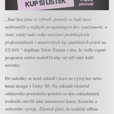
„
Tuto hru jsme si vybrali, protože se řadí mezi
nejhranější a nejlepší progamingové hry současnosti, o
čemž svědčí také velké množství probíhajících
profesionálních i amatérských lig zaměřených právě na
CS:GO,“
doplňuje Silvie Zeman s tím, že v
edle esport
programu nabízí makeITtoday od září také další
novinky.
Do nabídky se nově zařadil i kurz na vývoj her nebo
herní design v Unity 3D. Na základě částečně
onlinového posledního pololetí se duo zakladatelek
rozhodlo otevřít také internetové kurzy Scratche a
webového vývoje. Zároveň platí, že tradiční offline