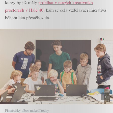
kurzy by již měly
probíhat v nových kreativních
prostorech v Hale 40
, kam se celá vzdělávací iniciativa
během léta přestěhovala.
Příměstský tábor makeITtoday