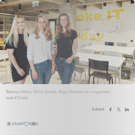
Barbora Stibor, Silvie Zeman, Klára Štouračová z organizace
makeITtoday
Sdílet
Uložit
0
0
Zobrazit
komentáře