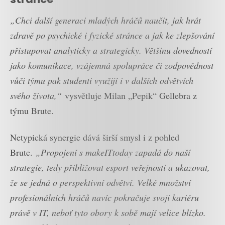
„Chci další generaci mladých hráčů naučit, jak hrát
zdravě po psychické i fyzické stránce a jak ke zlepšování
přistupovat analyticky a strategicky. Většinu dovedností
jako komunikace, vzájemná spolupráce či zodpovědnost
vůči týmu pak studenti využijí i v dalších odvětvích
svého života,“
vysvětluje Milan „Pepik“ Gellebra z
týmu Brute.
Netypická synergie dává širší smysl i z pohled
Brute.
„Propojení s makeITtoday zapadá do naší
strategie, tedy přibližovat esport veřejnosti a ukazovat,
že se jedná o perspektivní odvětví. Velké množství
profesionálních hráčů navíc pokračuje svoji kariéru
právě v IT, neboť tyto obory k sobě mají velice blízko.