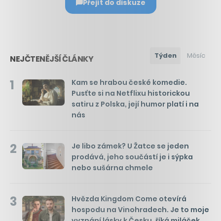
Přejít do diskuze
Týden
Měsíc
NEJČTENĚJŠÍ ČLÁNKY
1
Kam se hrabou české komedie.
Pusťte si na Netflixu historickou
satiru z Polska, její humor platí i na
nás
2
Je libo zámek? U Žatce se jeden
prodává, jeho součástí je i sýpka
nebo sušárna chmele
3
Hvězda Kingdom Come otevírá
hospodu na Vinohradech. Je to moje
vyznání lásky k Česku, říká miláček