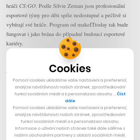
hráči
CS:GO
. Podle Silvie Zeman jsou p
rofesionální
esportové týmy pro děti spíše nedostupné a pečlivě si
vybírají své hráče. Program od makeITtoday tak bude
fungovat i jako brána do případné budoucí esportové
kariéry.
Nový esportový program bude probíhat online formou
Cookies
jednou týdně v lekcích trvajících 75 minut. Začíná už 5.
října a potrvá celé pololetí, do konce ledna 2021. Celý,
Pomocí cookies ukládáme vaše nastavení a preferencí,
nově zformovaný tým bude mít 11 hráčů. Brute a
analýze návštěvnosti našich stránek, zprostředkování
funkcí sociálních médií a k personalizaci obsahu …
Číst
makeITtoday už navíc pracují na dalších projektech a
dále
do budoucna se chtějí zaměřit i na jiné hry
.
Pomocí cookies ukládáme vaše nastavení a preferencí,
analýze návštěvnosti našich stránek, zprostředkování
funkcí sociálních médií a k personalizaci obsahu.
Přečtěte si také
Informace o užívání našich stránek také dále sdílíme s
našimi obchodními partnery z oblasti sociálních médií,
Konat dobro a posouvat