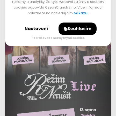
reklamy a analytiky. Za tyto webové stránky a soubory
lidstvo. Jednadvacetiletý
cookies odpovídá CzechCrunch s.r.o. Více informací
Jakub Zemek chce být
druhým Čechem ve vesmíru
naleznete na následujícím
odkazu
.
Nastavení
Souhlasím
Pokračovat s nezbytnými cookies