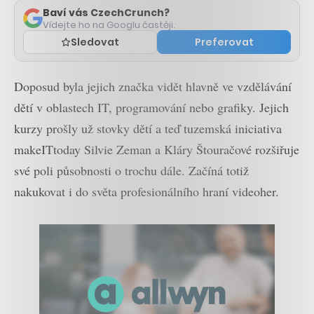
Baví vás CzechCrunch?
Vídejte ho na Googlu častěji.
Sledovat
Preferovat
Doposud byla jejich značka vidět hlavně ve vzdělávání
dětí v oblastech IT, programování nebo grafiky. Jejich
kurzy prošly už stovky dětí a teď tuzemská iniciativa
makeITtoday Silvie Zeman a Kláry Štouračové rozšiřuje
své poli působnosti o trochu dále. Začíná totiž
nakukovat i do světa profesionálního hraní videoher.