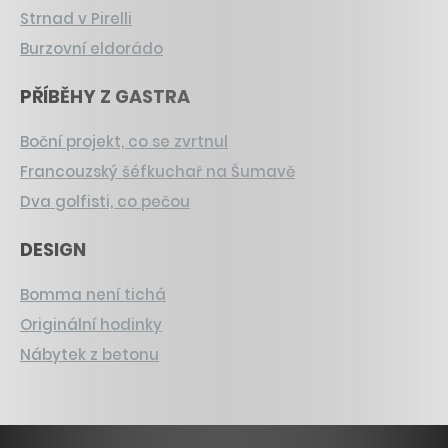
Strnad v Pirelli
Burzovní eldorádo
PŘÍBĚHY Z GASTRA
Boční projekt, co se zvrtnul
Francouzský šéfkuchař na Šumavě
Dva golfisti, co pečou
DESIGN
Bomma není tichá
Originální hodinky
Nábytek z betonu