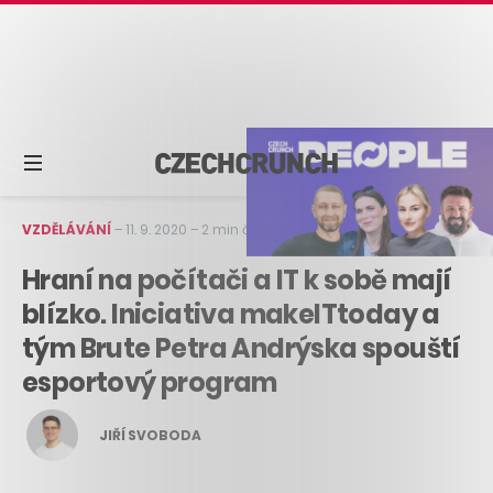
VZDĚLÁVÁNÍ
–
11. 9. 2020
–
2 min čtení
Hraní na počítači a IT k sobě mají
blízko. Iniciativa makeITtoday a
tým Brute Petra Andrýska spouští
esportový program
JIŘÍ SVOBODA