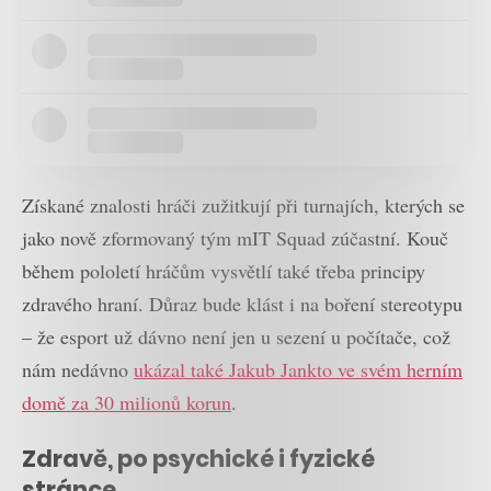
Získané znalosti hráči zužitkují při turnajích, kterých se
jako nově zformovaný tým mIT Squad zúčastní. Kouč
během pololetí hráčům vysvětlí také třeba principy
zdravého hraní. Důraz bude klást i na boření stereotypu
– že esport už dávno není jen u sezení u počítače, což
nám nedávno
ukázal také Jakub Jankto ve svém herním
domě za 30 milionů korun
.
Zdravě, po psychické i fyzické
stránce