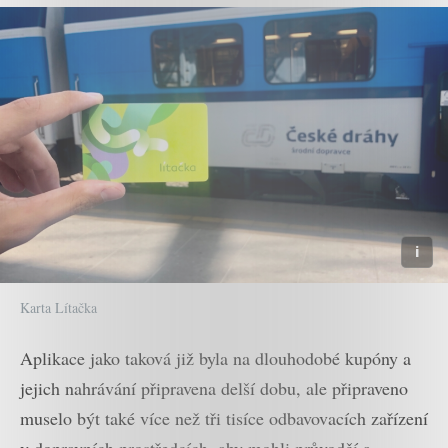
Karta Lítačka
Aplikace jako taková již byla na dlouhodobé kupóny a
jejich nahrávání připravena delší dobu, ale připraveno
muselo být také více než tři tisíce odbavovacích zařízení
v dopravních prostředcích, aby mohli průvodčí a