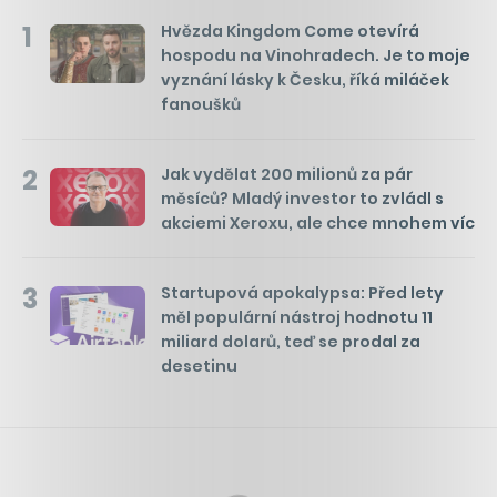
1
Hvězda Kingdom Come otevírá
hospodu na Vinohradech. Je to moje
vyznání lásky k Česku, říká miláček
fanoušků
2
Jak vydělat 200 milionů za pár
měsíců? Mladý investor to zvládl s
akciemi Xeroxu, ale chce mnohem víc
3
Startupová apokalypsa: Před lety
měl populární nástroj hodnotu 11
miliard dolarů, teď se prodal za
desetinu