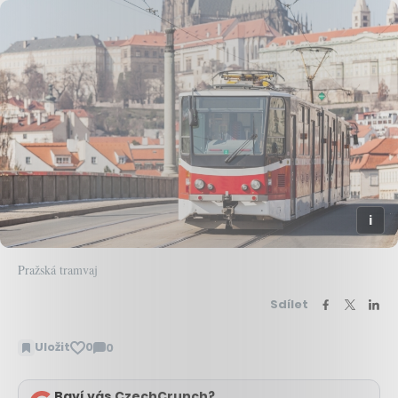
Pražská tramvaj
Sdílet
Uložit
0
0
Zobrazit
komentáře
Baví vás CzechCrunch?