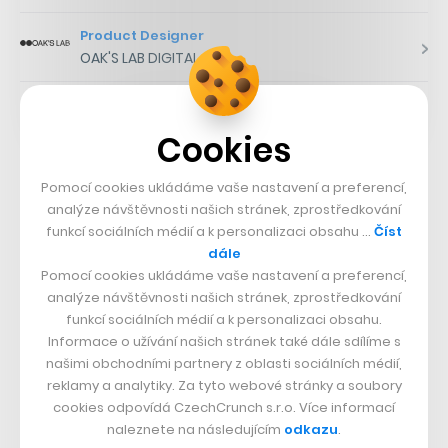
Product Designer
OAK'S LAB DIGITAL s.r.o.
Fundraiser*ka / Posila týmu fundraisingu
Učitel naživo, z.ú.
Cookies
Vývojáři
nevylučují
, že do budoucna systém
Pomocí cookies ukládáme vaše nastavení a preferencí,
analýze návštěvnosti našich stránek, zprostředkování
technologicky upraví tak, aby bylo možné využít více
funkcí sociálních médií a k personalizaci obsahu …
Číst
identifikátorů, protože i podle nich by tak byl šlo o
dále
„přívětivější a modernější“ řešení, ale zatím to možné
Pomocí cookies ukládáme vaše nastavení a preferencí,
analýze návštěvnosti našich stránek, zprostředkování
není. Nicméně například zmíněná In Karta Českých
funkcí sociálních médií a k personalizaci obsahu.
drah funguje na fyzické kartě i v mobilní aplikaci
Informace o užívání našich stránek také dále sdílíme s
zároveň.
našimi obchodními partnery z oblasti sociálních médií,
reklamy a analytiky. Za tyto webové stránky a soubory
cookies odpovídá CzechCrunch s.r.o. Více informací
naleznete na následujícím
odkazu
.