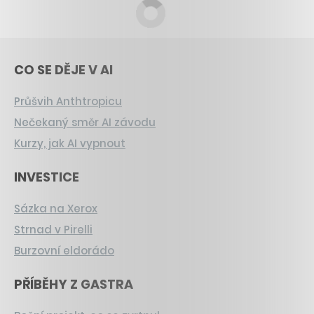
CO SE DĚJE V AI
Průšvih Anthtropicu
Nečekaný směr AI závodu
Kurzy, jak AI vypnout
INVESTICE
Sázka na Xerox
Strnad v Pirelli
Burzovní eldorádo
PŘÍBĚHY Z GASTRA