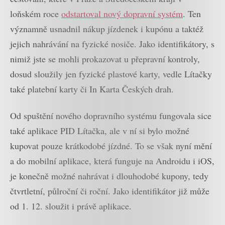
loňském roce
odstartoval nový dopravní systém
. Ten
významně usnadnil nákup jízdenek i kupónu a taktéž
jejich nahrávání na fyzické nosiče. Jako identifikátory, s
nimiž jste se mohli prokazovat u přepravní kontroly,
dosud sloužily jen fyzické plastové karty, vedle Lítačky
také platební karty či In Karta Českých drah.
Od spuštění nového dopravního systému fungovala sice
také aplikace PID Lítačka, ale v ní si bylo možné
kupovat pouze krátkodobé jízdné. To se však nyní mění
a do mobilní aplikace, která funguje na Androidu i iOS,
je konečně možné nahrávat i dlouhodobé kupony, tedy
čtvrtletní, půlroční či roční. Jako identifikátor již může
od 1. 12. sloužit i právě aplikace.