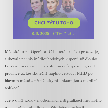
Městská firma Operátor ICT, která Lítačku provozuje,
slibovala nahrávání dlouhodobých kuponů už dlouho.
Přestože má nakonec několik měsíců zpoždění, od 1.
prosince už lze skutečně naplno cestovat MHD po
hlavním městě a příměstskými linkami jen s mobilní
aplikací.
Jde o další krok v modernizaci a digitalizaci městského
cestování, které v Praze a Středočeském kraji v