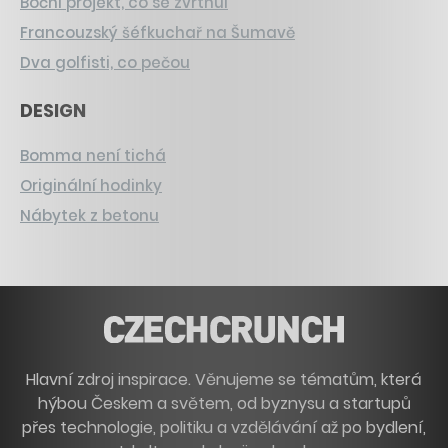
Boční projekt, co se zvrtnul
Francouzský šéfkuchař na Šumavě
Dva golfisti, co pečou
DESIGN
Bomma není tichá
Originální hodinky
Nábytek z betonu
Hlavní zdroj inspirace. Věnujeme se tématům, která
hýbou Českem a světem, od byznysu a startupů
přes technologie, politiku a vzdělávání až po bydlení,