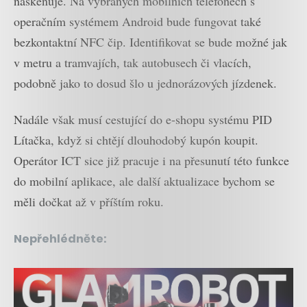
naskenuje. Na vybraných mobilních telefonech s
operačním systémem Android bude fungovat také
bezkontaktní NFC čip. Identifikovat se bude možné jak
v metru a tramvajích, tak autobusech či vlacích,
podobně jako to dosud šlo u jednorázových jízdenek.
Nadále však musí cestující do e-shopu systému PID
Lítačka, když si chtějí dlouhodobý kupón koupit.
Operátor ICT sice již pracuje i na přesunutí této funkce
do mobilní aplikace, ale další aktualizace bychom se
měli dočkat až v příštím roku.
Nepřehlédněte: