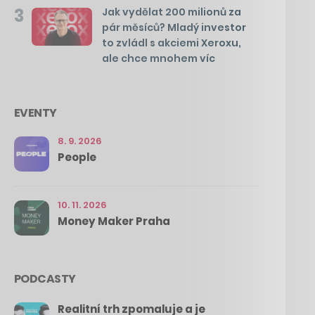
3
Jak vydělat 200 milionů za
pár měsíců? Mladý investor
to zvládl s akciemi Xeroxu,
ale chce mnohem víc
EVENTY
8. 9. 2026
People
10. 11. 2026
Money Maker Praha
PODCASTY
Realitní trh zpomaluje a je