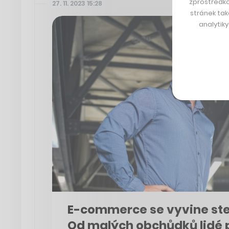
zprostředko
27. 11. 2023 15:28
stránek tak
analytik
E-commerce se vyvine stej
Od malých obchůdků lidé 