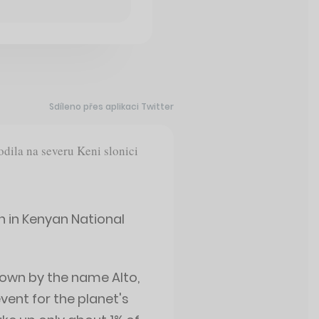
Sdíleno přes aplikaci Twitter
rodila na severu Keni slonici
n in Kenyan National
nown by the name Alto,
event for the planet's