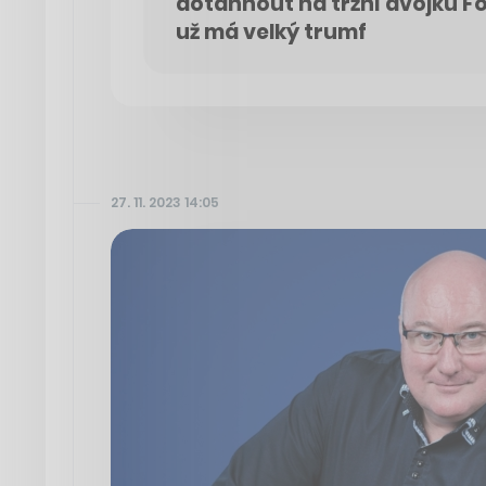
dotáhnout na tržní dvojku F
už má velký trumf
27. 11. 2023 14:05