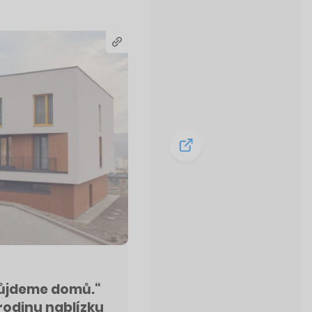
půjdeme domů.“
rodinu nablízku