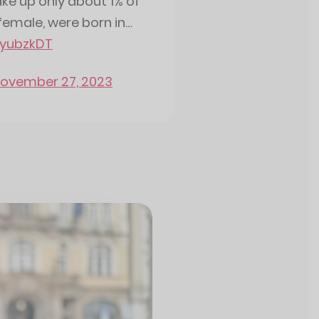
e up only about 1% of
 female, were born in…
EyubzkDT
ovember 27, 2023