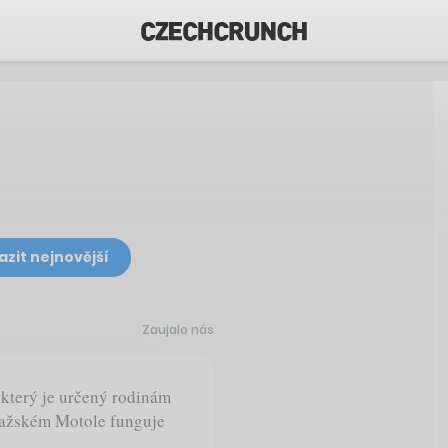
azit nejnovější
Zaujalo nás
který je určený rodinám
ražském Motole funguje