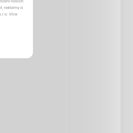
ívání našich
í, reklamy a
r.o. Více