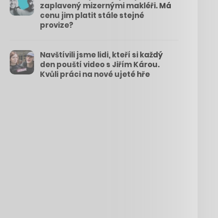
zaplavený mizernými makléři. Má
cenu jim platit stále stejné
provize?
Navštívili jsme lidi, kteří si každý
den pouští video s Jiřím Károu.
Kvůli práci na nové ujeté hře