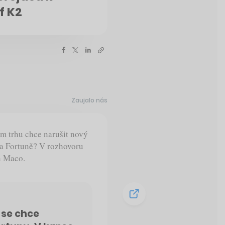
f K2
Zaujalo nás
 trhu chce narušit nový
 a Fortuně? V rozhovoru
n Maco.
 se chce