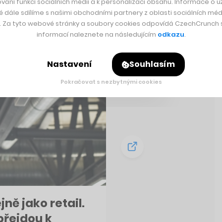
vání funkcí sociálních médií a k personalizaci obsahu. Informace o už
é dále sdílíme s našimi obchodními partnery z oblasti sociálních médi
y. Za tyto webové stránky a soubory cookies odpovídá CzechCrunch s.
informací naleznete na následujícím
odkazu
.
Nastavení
Souhlasím
Pokračovat s nezbytnými cookies
ně jako retail.
přejdou k