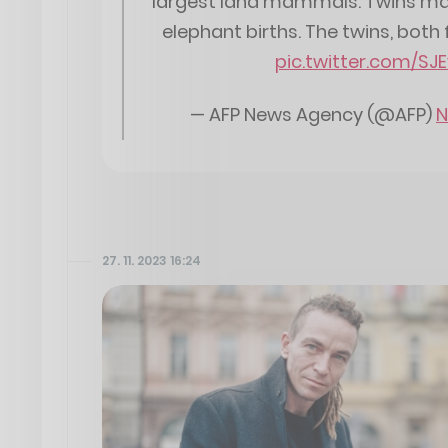
largest land mammals. Twins mak
elephant births. The twins, both
pic.twitter.com/SJ
— AFP News Agency (@AFP)
N
27. 11. 2023 16:24