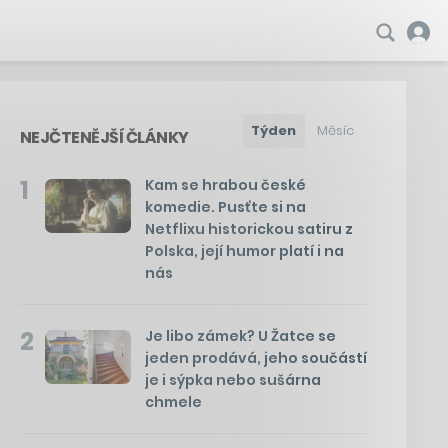
Týden
Měsíc
NEJČTENĚJŠÍ ČLÁNKY
1
Kam se hrabou české
komedie. Pusťte si na
Netflixu historickou satiru z
Polska, její humor platí i na
nás
2
Je libo zámek? U Žatce se
jeden prodává, jeho součástí
je i sýpka nebo sušárna
chmele