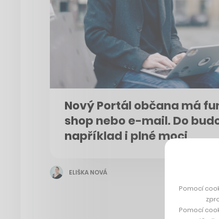
Nový Portál občana má fu
shop nebo e-mail. Do budo
například i plné moci
ELIŠKA NOVÁ
Pomocí cook
zpro
Pomocí cook