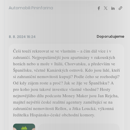
Automobili Pininfarina
Doporučujeme
8. 8. 2024 16:24
Češi touží rekreovat se ve vlastním – a čím dál více i v
zahraničí. Nejpopulárnější jsou apartmány v rakouských
horách nebo u moře v Itálii, Chorvatsku, a především ve
Španělsku, včetně Kanárských ostrovů. Kdo jsou lidé, kteří
si zahraniční nemovitosti kupují? Podle čeho se rozhodují?
Od kdy zájem roste a proč? Jak se žije ve Španělsku? A
pro koho jsou takové investice vlastně vhodné? Hosty
nejnovějšího dílu podcastu Money Maker jsou Jan Rejcha,
majitel největší české realitní agentury zaměřující se na
zahraniční nemovitosti Rellox, a Jitka Loucká, výkonná
ředitelka Hispánsko-české obchodní komory.