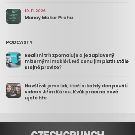
10. 11. 2026
Money Maker Praha
PODCASTY
Realitní trh zpomaluje a je zaplavený
mizernými makléři. Má cenu jim platit stále
stejné provize?
Navštívili jsme lidi, kteří si každý den pouští
video s Jiřím Károu. Kvůli práci na nové
ujeté hře