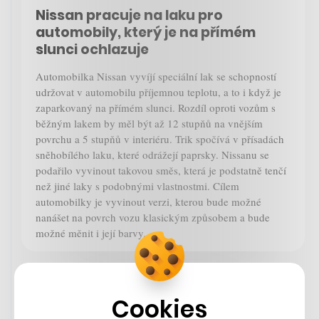
Nissan pracuje na laku pro
automobily, který je na přímém
slunci ochlazuje
Automobilka Nissan vyvíjí speciální lak se schopností
udržovat v automobilu příjemnou teplotu, a to i když je
zaparkovaný na přímém slunci. Rozdíl oproti vozům s
běžným lakem by měl být až 12 stupňů na vnějším
povrchu a 5 stupňů v interiéru. Trik spočívá v přísadách
sněhobílého laku, které odrážejí paprsky. Nissanu se
podařilo vyvinout takovou směs, která je podstatně tenčí
než jiné laky s podobnými vlastnostmi. Cílem
automobilky je vyvinout verzi, kterou bude možné
nanášet na povrch vozu klasickým způsobem a bude
možné měnit i její barvy.
Nissan
Cookies