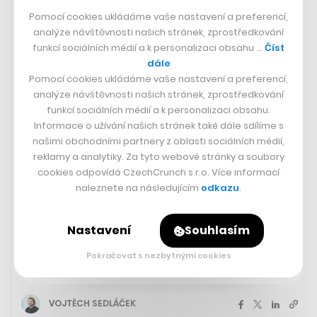
Pomocí cookies ukládáme vaše nastavení a preferencí,
8. 8. 2024 10:08
analýze návštěvnosti našich stránek, zprostředkování
funkcí sociálních médií a k personalizaci obsahu …
Číst
dále
Pomocí cookies ukládáme vaše nastavení a preferencí,
analýze návštěvnosti našich stránek, zprostředkování
funkcí sociálních médií a k personalizaci obsahu.
Informace o užívání našich stránek také dále sdílíme s
našimi obchodními partnery z oblasti sociálních médií,
reklamy a analytiky. Za tyto webové stránky a soubory
cookies odpovídá CzechCrunch s.r.o. Více informací
naleznete na následujícím
odkazu
.
Welcome pamlsek a profesionální
Nastavení
Souhlasím
venčení. Na dovolenou k moři či do
Pokračovat s nezbytnými cookies
hor lze vyrazit i se psem a kočkou
VOJTĚCH SEDLÁČEK