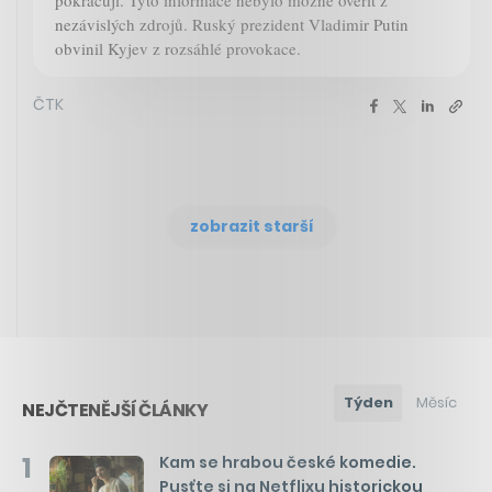
pokračují. Tyto informace nebylo možné ověřit z
nezávislých zdrojů. Ruský prezident Vladimir Putin
obvinil Kyjev z rozsáhlé provokace.
ČTK
zobrazit starší
Týden
Měsíc
NEJČTENĚJŠÍ ČLÁNKY
1
Kam se hrabou české komedie.
Pusťte si na Netflixu historickou