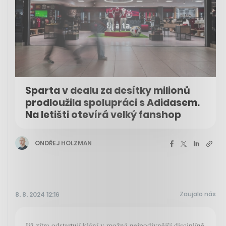
Sparta v dealu za desítky milionů
prodloužila spolupráci s Adidasem.
Na letišti otevírá velký fanshop
ONDŘEJ HOLZMAN
Zaujalo nás
8. 8. 2024 12:16
Již zítra odstartují klání v možná nejpodivnější disciplíně