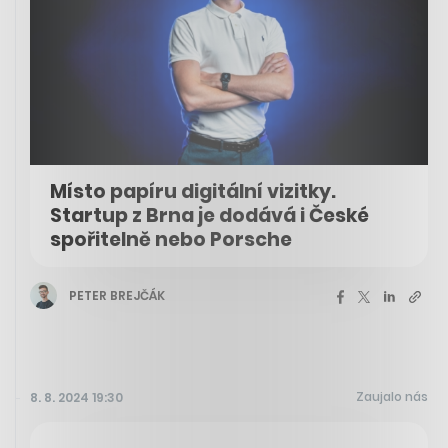
Místo papíru digitální vizitky.
Startup z Brna je dodává i České
spořitelně nebo Porsche
PETER BREJČÁK
Zaujalo nás
8. 8. 2024 19:30