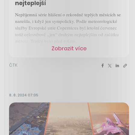
nejteplejší
Nepříjemná série hlášení o rekordně teplých měsících se
narušila, i když jen sympolicky. Podle meteorologické
služby Evropské unie Copernicus byl letošní červenec
totiž celosvětově „jen“ druhým nejteplejším od začátku
měření. Tepleji bylo před rokem.
Zobrazit více
ČTK
8. 8. 2024 07:05