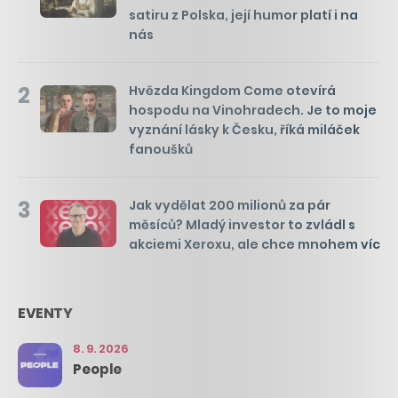
satiru z Polska, její humor platí i na
nás
2
Hvězda Kingdom Come otevírá
hospodu na Vinohradech. Je to moje
vyznání lásky k Česku, říká miláček
fanoušků
3
Jak vydělat 200 milionů za pár
měsíců? Mladý investor to zvládl s
akciemi Xeroxu, ale chce mnohem víc
EVENTY
8. 9. 2026
People