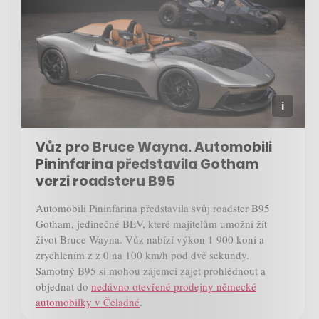
Vůz pro Bruce Wayna. Automobili
Pininfarina představila Gotham
verzi roadsteru B95
Automobili Pininfarina představila svůj roadster B95
Gotham, jedinečné BEV, které majitelům umožní žít
život Bruce Wayna. Vůz nabízí výkon 1 900 koní a
zrychlením z z 0 na 100 km/h pod dvě sekundy.
Samotný B95 si mohou zájemci zajet prohlédnout a
objednat do
nedávno otevřené prodejny německé
automobilky v Čeladné
.