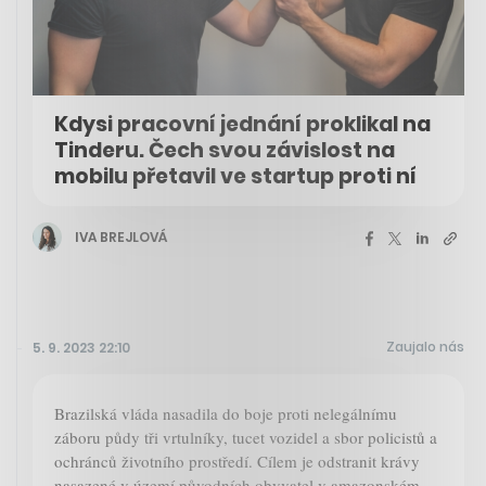
Kdysi pracovní jednání proklikal na
Tinderu. Čech svou závislost na
mobilu přetavil ve startup proti ní
IVA BREJLOVÁ
Zaujalo nás
5. 9. 2023 22:10
Brazilská vláda nasadila do boje proti nelegálnímu
záboru půdy tři vrtulníky, tucet vozidel a sbor policistů a
ochránců životního prostředí. Cílem je odstranit krávy
nasazené v území původních obyvatel v amazonském