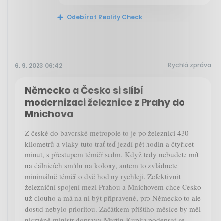
Odebírat Reality Check
Rychlá zpráva
6. 9. 2023 06:42
Německo a Česko si slíbí
modernizaci železnice z Prahy do
Mnichova
Z české do bavorské metropole to je po železnici 430
kilometrů a vlaky tuto trať teď jezdí pět hodin a čtyřicet
minut, s přestupem téměř sedm. Když tedy nebudete mít
na dálnicích smůlu na kolony, autem to zvládnete
minimálně téměř o dvě hodiny rychleji. Zefektivnit
železniční spojení mezi Prahou a Mnichovem chce Česko
už dlouho a má na ni být připravené, pro Německo to ale
dosud nebylo prioritou. Začátkem příštího měsíce by měl
nicméně ministr dopravy Martin Kupka podepsat se