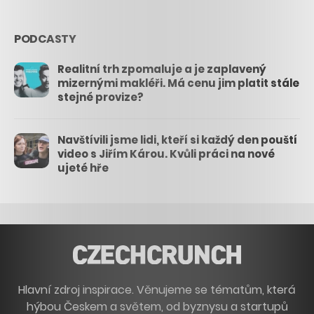
PODCASTY
Realitní trh zpomaluje a je zaplavený
mizernými makléři. Má cenu jim platit stále
stejné provize?
Navštívili jsme lidi, kteří si každý den pouští
video s Jiřím Károu. Kvůli práci na nové
ujeté hře
Hlavní zdroj inspirace. Věnujeme se tématům, která
hýbou Českem a světem, od byznysu a startupů