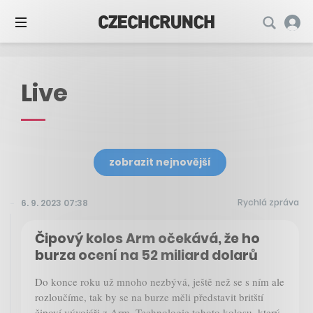
Live
zobrazit nejnovější
Rychlá zpráva
6. 9. 2023 07:38
Čipový kolos Arm očekává, že ho
burza ocení na 52 miliard dolarů
Do konce roku už mnoho nezbývá, ještě než se s ním ale
rozloučíme, tak by se na burze měli představit britští
čipoví vývojáři z Arm. Technologie tohoto kolosu, který