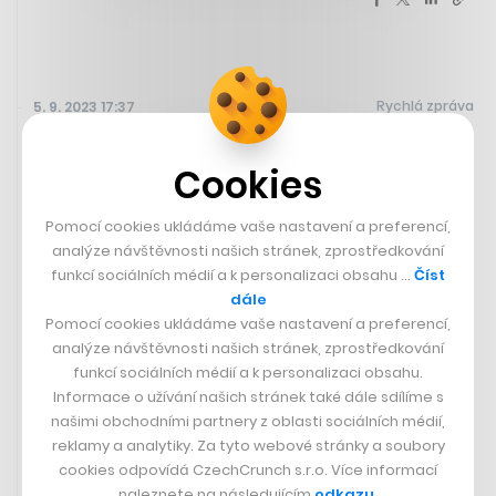
Rychlá zpráva
5. 9. 2023 17:37
Cookies
Pomocí cookies ukládáme vaše nastavení a preferencí,
analýze návštěvnosti našich stránek, zprostředkování
funkcí sociálních médií a k personalizaci obsahu …
Číst
dále
Pomocí cookies ukládáme vaše nastavení a preferencí,
analýze návštěvnosti našich stránek, zprostředkování
funkcí sociálních médií a k personalizaci obsahu.
Informace o užívání našich stránek také dále sdílíme s
našimi obchodními partnery z oblasti sociálních médií,
V Deloittu řídila inovace. Teď bude
reklamy a analytiky. Za tyto webové stránky a soubory
Senta Čermáková šéfovat
cookies odpovídá CzechCrunch s.r.o. Více informací
Czechitas
naleznete na následujícím
odkazu
.