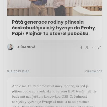
Pátá generace rodiny přinesla
českobudějovický byznys do Prahy.
Papír Plojhar tu otevřel pobočku
ELIŠKA NOVÁ
Zaujalo nás
5. 9. 2023 13:45
Apple má 12. září představit nový Iphone, už teď je
přitom podle zpravodajského serveru BBC téměř jisté, že
bude mít nabíječku s koncovkou USB-C. Jednotné
nabíječky vyžaduje Evropská unie, a to od prosince
2024. Nové produkty Applu, jako je například poslední