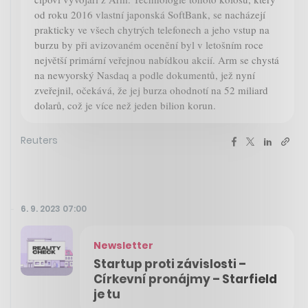
od roku 2016 vlastní japonská SoftBank, se nacházejí
prakticky ve všech chytrých telefonech a jeho vstup na
burzu by při avizovaném ocenění byl v letošním roce
největší primární veřejnou nabídkou akcií. Arm se chystá
na newyorský Nasdaq a podle dokumentů, jež nyní
zveřejnil, očekává, že jej burza ohodnotí na 52 miliard
dolarů, což je více než jeden bilion korun.
Reuters
6. 9. 2023 07:00
Newsletter
Startup proti závislosti –
Církevní pronájmy – Starfield
je tu