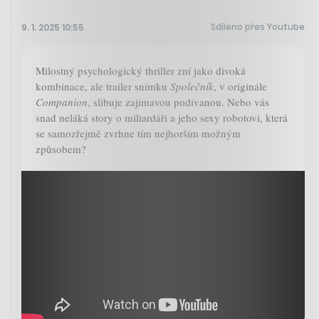
Sdíleno přes Youtube
9. 1. 2025 10:55
Milostný psychologický thriller zní jako divoká
kombinace, ale trailer snímku
Společník
, v originále
Companion
, slibuje zajímavou podívanou. Nebo vás
snad neláká story o miliardáři a jeho sexy robotovi, která
se samozřejmě zvrhne tím nejhorším možným
způsobem?