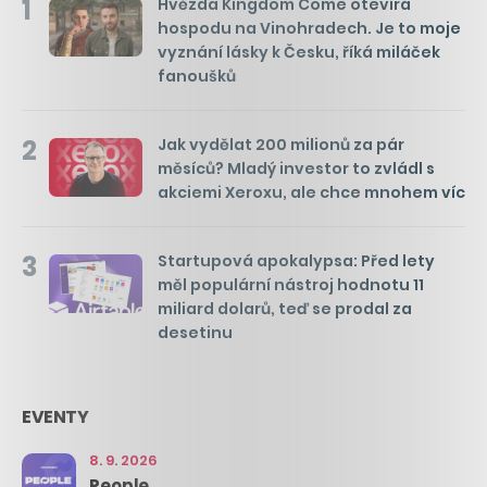
1
Hvězda Kingdom Come otevírá
hospodu na Vinohradech. Je to moje
vyznání lásky k Česku, říká miláček
fanoušků
2
Jak vydělat 200 milionů za pár
měsíců? Mladý investor to zvládl s
akciemi Xeroxu, ale chce mnohem víc
3
Startupová apokalypsa: Před lety
měl populární nástroj hodnotu 11
miliard dolarů, teď se prodal za
desetinu
EVENTY
8. 9. 2026
People