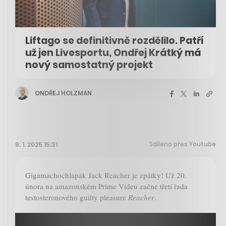
Liftago se definitivně rozdělilo. Patří
už jen Livesportu, Ondřej Krátký má
nový samostatný projekt
ONDŘEJ HOLZMAN
Sdíleno přes Youtube
9. 1. 2025 15:31
Gigamachochlapák Jack Reacher je zpátky! Už 20.
února na amazonském Prime Videu začne třetí řada
testosteronového guilty pleasure
Reacher
.