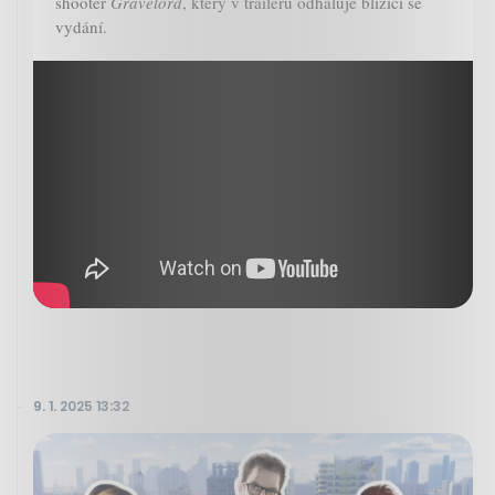
shooter
Gravelord
, který v traileru odhaluje blížící se
vydání.
9. 1. 2025 13:32