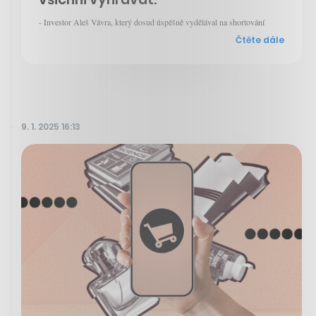
- Investor Aleš Vávra, který dosud úspěšně vydělával na shortování
Čtěte dále
9. 1. 2025 16:13