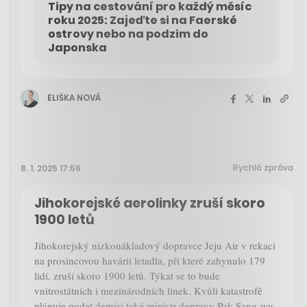
Tipy na cestování pro každý měsíc
roku 2025: Zajeďte si na Faerské
ostrovy nebo na podzim do
Japonska
ELIŠKA NOVÁ
Rychlá zpráva
8. 1. 2025 17:56
Jihokorejské aerolinky zruší skoro
1900 letů
Jihokorejský nízkonákladový dopravce Jeju Air v rekaci
na prosincovou havárii letadla, při které zahynulo 179
lidí, zruší skoro 1900 letů. Týkat se to bude
vnitrostátních i mezinárodních linek. Kvůli katastrofě
plánuje podat demisi také ministr dopravy Pak Sang-wu.