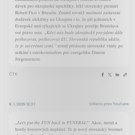
dávek pro ukrajinské uprchlíky, řekl slovenský premiér
Robert Fico v Bruselu. Zmínil rovněž možnost zastavení
dodávek elektřiny na Ukrajinu i to, že při jednáních v
Evropské unii týkajících se Ukrajiny použije Bratislava
své právo veta.
„Když nás bude ukrajinský prezident dále
poškozovat, poškozovat EU, Slovenská republika ukáže,
že je suverénní zemí,“
uvedl předseda slovenské vlády po
setkání s eurokomisařem pro energetiku Danem
Jörgensenem.
ČTK
Sdíleno přes Youtube
9. 1. 2025 13:37
„Let's put the FUN back in FUNERAL!“
Akce, metal a
hordy hororových nepřátel. To je nový slovenský boomer