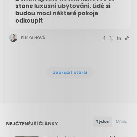
stane luxusní ubytování. Lidé si
budou moci některé pokoje
odkoupit
ELIŠKA NOVÁ
zobrazit starší
Týden
Měsíc
NEJČTENĚJŠÍ ČLÁNKY