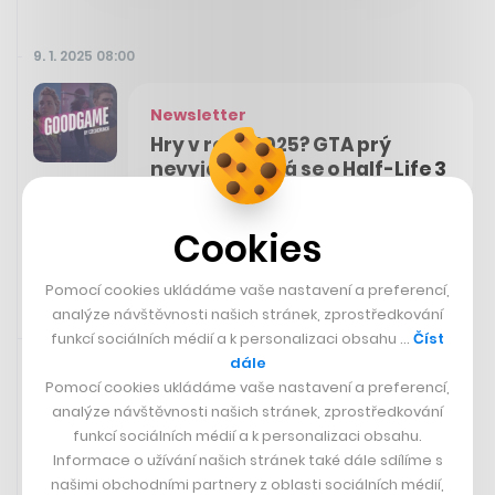
9. 1. 2025 08:00
Newsletter
Hry v roce 2025? GTA prý
nevyjde, šušká se o Half-Life 3
Odebírat Good Game
Cookies
Pomocí cookies ukládáme vaše nastavení a preferencí,
analýze návštěvnosti našich stránek, zprostředkování
Rychlá zpráva
9. 1. 2025 07:45
funkcí sociálních médií a k personalizaci obsahu …
Číst
dále
Pomocí cookies ukládáme vaše nastavení a preferencí,
Aktuálně.cz vyměnilo šéfredaktora,
analýze návštěvnosti našich stránek, zprostředkování
odchází Witowská i další
funkcí sociálních médií a k personalizaci obsahu.
Informace o užívání našich stránek také dále sdílíme s
Zpravodajský server
Aktuálně.cz
vlastněný miliardářem
našimi obchodními partnery z oblasti sociálních médií,
Zdeňkem Bakalou po nástupu nového šéfredaktora