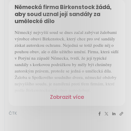
Německá firma Birkenstock žádá,
aby soud uznal její sandály za
umělecké dílo
Německý nejvyšší soud se dnes začal zabývat žalobami
výrobce obuvi Birkenstock, který chce pro své sandály
získat autorskou ochranu. Nejedná se totiž podle něj o
pouhou obuv, ale o dílo užitého umění. Firma, která sídlí
v Porýní na západě Německa, tvrdí, že její typické
sandály s korkovou podrážkou by měly být chráněny
autorským právem, protože se jedná o umělecká díla.
Žaloba u Spolkového soudního dvora, německé obdoby
nejvyššího soudu, je namířená proti třem firmám, které
podle Birkenstocku její obuv napodobují.
Zobrazit více
ČTK