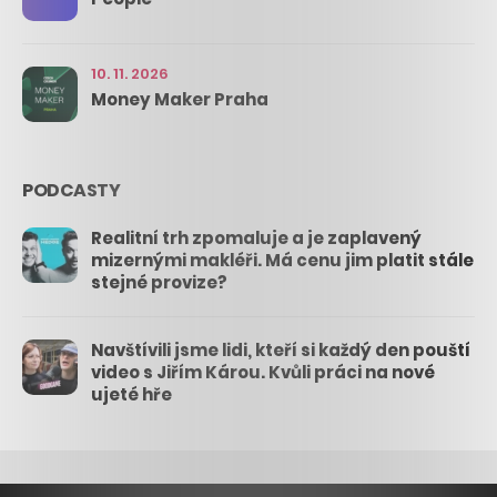
10. 11. 2026
Money Maker Praha
PODCASTY
Realitní trh zpomaluje a je zaplavený
mizernými makléři. Má cenu jim platit stále
stejné provize?
Navštívili jsme lidi, kteří si každý den pouští
video s Jiřím Károu. Kvůli práci na nové
ujeté hře