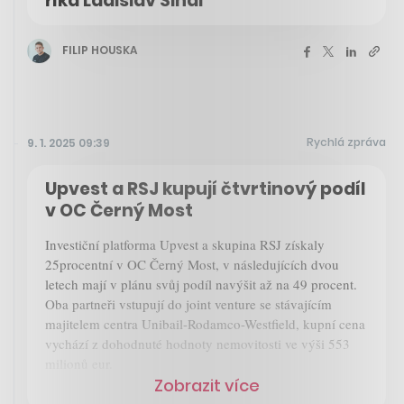
říká Ladislav Sinai
FILIP HOUSKA
Rychlá zpráva
9. 1. 2025 09:39
Upvest a RSJ kupují čtvrtinový podíl
v OC Černý Most
Investiční platforma Upvest a skupina RSJ získaly
25procentní v OC Černý Most, v následujících dvou
letech mají v plánu svůj podíl navýšit až na 49 procent.
Oba partneři vstupují do joint venture se stávajícím
majitelem centra Unibail-Rodamco-Westfield, kupní cena
vychází z dohodnuté hodnoty nemovitosti ve výši 553
milionů eur.
Zobrazit více