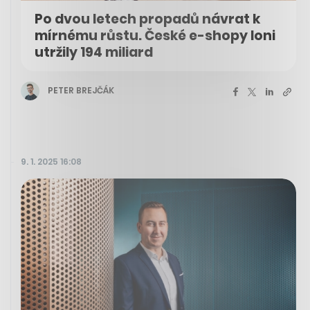
Po dvou letech propadů návrat k
mírnému růstu. České e-shopy loni
utržily 194 miliard
PETER BREJČÁK
9. 1. 2025 16:08