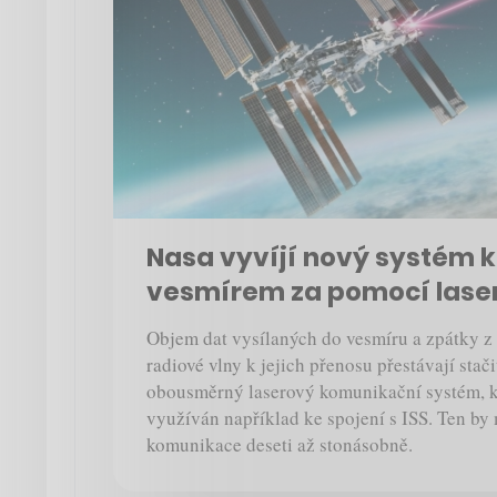
Nasa vyvíjí nový systém 
vesmírem za pomocí lase
Objem dat vysílaných do vesmíru a zpátky z 
radiové vlny k jejich přenosu přestávají stač
obousměrný laserový komunikační systém, k
využíván například ke spojení s ISS. Ten by 
komunikace deseti až stonásobně.