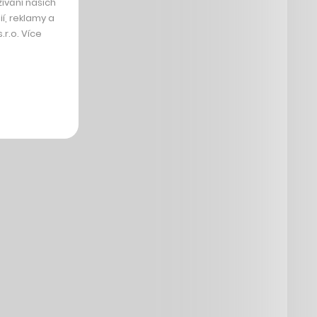
ívání našich
í, reklamy a
r.o. Více