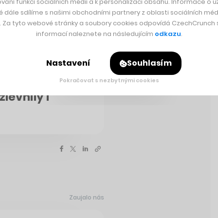
vání funkcí sociálních médií a k personalizaci obsahu. Informace o už
é dále sdílíme s našimi obchodními partnery z oblasti sociálních médi
y. Za tyto webové stránky a soubory cookies odpovídá CzechCrunch s.
informací naleznete na následujícím
odkazu
.
Nastavení
Souhlasím
py. Ceny jsou
Pokračovat s nezbytnými cookies
levnily i
Zaujalo nás