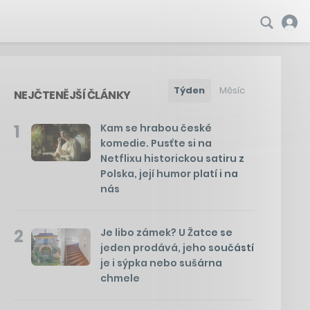
Týden
Měsíc
NEJČTENĚJŠÍ ČLÁNKY
1
Kam se hrabou české
komedie. Pusťte si na
Netflixu historickou satiru z
Polska, její humor platí i na
nás
2
Je libo zámek? U Žatce se
jeden prodává, jeho součástí
je i sýpka nebo sušárna
chmele