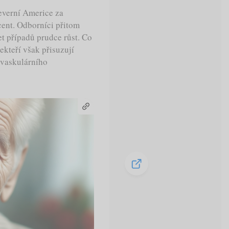
everní Americe za
ocent. Odborníci přitom
t případů prudce růst. Co
kteří však přisuzují
ovaskulárního