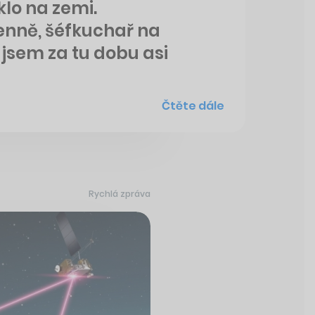
klo na zemi.
denně, šéfkuchař na
l jsem za tu dobu asi
Čtěte dále
Rychlá zpráva