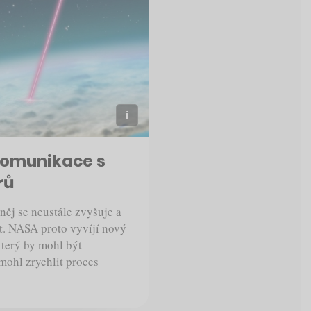
komunikace s
rů
něj se neustále zvyšuje a
it. NASA proto vyvíjí nový
terý by mohl být
mohl zrychlit proces