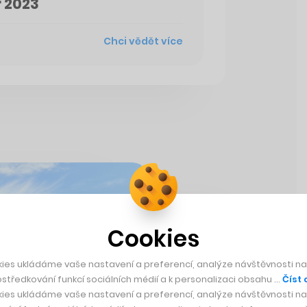
 2023
Chci vědět více
Cookies
ies ukládáme vaše nastavení a preferencí, analýze návštěvnosti naš
středkování funkcí sociálních médií a k personalizaci obsahu …
Číst 
ies ukládáme vaše nastavení a preferencí, analýze návštěvnosti naš