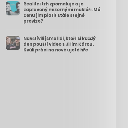
Realitní trh zpomaluje a je
zaplavený mizernými makléři. Má
cenu jim platit stále stejné
provize?
Navštívili jsme lidi, kteří si každý
den pouští video s Jiřím Károu.
Kvůli práci na nové ujeté hře