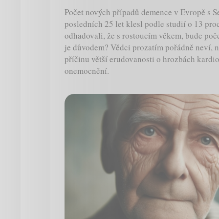
Počet nových případů demence v Evropě s S
posledních 25 let klesl podle studií o 13 pr
odhadovali, že s rostoucím věkem, bude poče
je důvodem? Vědci prozatím pořádně neví, ne
příčinu větší erudovanosti o hrozbách kardi
onemocnění.