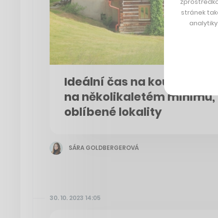
zprostředko
stránek tak
analytik
Ideální čas na koupi chalu
na několikaletém minimu, z
oblíbené lokality
SÁRA GOLDBERGEROVÁ
30. 10. 2023 14:05