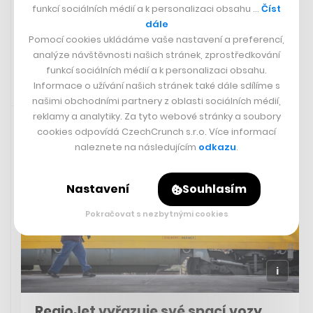
funkcí sociálních médií a k personalizaci obsahu …
Číst
než minule
dále
Pomocí cookies ukládáme vaše nastavení a preferencí,
analýze návštěvnosti našich stránek, zprostředkování
funkcí sociálních médií a k personalizaci obsahu.
Informace o užívání našich stránek také dále sdílíme s
našimi obchodními partnery z oblasti sociálních médií,
Rychlá zpráva
8. 6. 2024 19:40
reklamy a analytiky. Za tyto webové stránky a soubory
cookies odpovídá CzechCrunch s.r.o. Více informací
naleznete na následujícím
odkazu
.
Nastavení
Souhlasím
Pokračovat s nezbytnými cookies
RegioJet vyřazuje své spací vozy