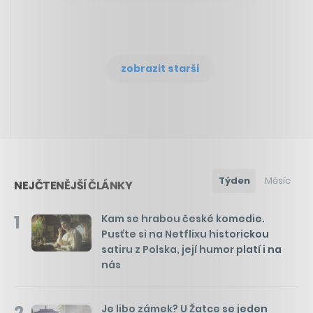
zobrazit starší
Týden
Měsíc
NEJČTENĚJŠÍ ČLÁNKY
1
Kam se hrabou české komedie.
Pusťte si na Netflixu historickou
satiru z Polska, její humor platí i na
nás
2
Je libo zámek? U Žatce se jeden