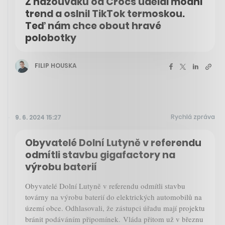
Z nazouváků od Crocs udělal módní
trend a oslnil TikTok termoskou.
Teď nám chce obout hravé
polobotky
FILIP HOUSKA
Rychlá zpráva
9. 6. 2024 15:27
Obyvatelé Dolní Lutyně v referendu
odmítli stavbu gigafactory na
výrobu baterií
Obyvatelé Dolní Lutyně v referendu odmítli stavbu
továrny na výrobu baterií do elektrických automobilů na
území obce. Odhlasovali, že zástupci úřadu mají projektu
bránit podáváním připomínek. Vláda přitom už v březnu