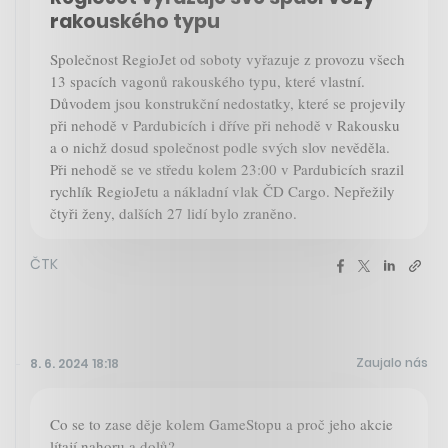
rakouského typu
Společnost RegioJet od soboty vyřazuje z provozu všech
13 spacích vagonů rakouského typu, které vlastní.
Důvodem jsou konstrukční nedostatky, které se projevily
při nehodě v Pardubicích i dříve při nehodě v Rakousku
a o nichž dosud společnost podle svých slov nevěděla.
Při nehodě se ve středu kolem 23:00 v Pardubicích srazil
rychlík RegioJetu a nákladní vlak ČD Cargo. Nepřežily
čtyři ženy, dalších 27 lidí bylo zraněno.
ČTK
Zaujalo nás
8. 6. 2024 18:18
Co se to zase děje kolem GameStopu a proč jeho akcie
lítají nahoru a dolů?