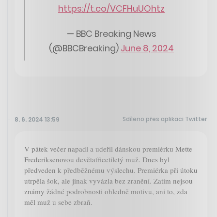
https://t.co/VCFHuUOhtz
— BBC Breaking News
(@BBCBreaking)
June 8, 2024
Sdíleno přes aplikaci Twitter
8. 6. 2024 13:59
V pátek večer napadl a udeřil dánskou premiérku Mette
Frederiksenovou devětatřicetiletý muž. Dnes byl
předveden k předběžnému výslechu. Premiérka při útoku
utrpěla šok, ale jinak vyvázla bez zranění. Zatím nejsou
známy žádné podrobnosti ohledně motivu, ani to, zda
měl muž u sebe zbraň.