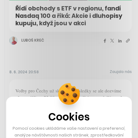
Řídí obchody s ETF v regionu, fandí
Nasdaq 100 a říká: Akcie i dluhopisy
kupuju, když jsou v akci
LUBOŠ KREČ
Zaujalo nás
8. 6. 2024 20:58
Volby pro Čechy už skončily, výsledky se ale dozvíme
až v neděli po 23:00, protože si počkáme na další země
EU jako třeba Itálii.
Cookies
Aktuálně.cz
Pomocí cookies ukládáme vaše nastavení a preferencí,
Data k hlasování jsou „zmrazena“.
analýze návštěvnosti našich stránek, zprostředkování
Nikdo neví výsledek. Účast byla vyšší