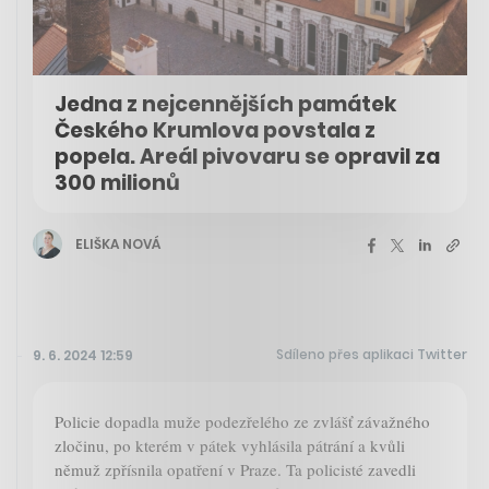
Jedna z nejcennějších památek
Českého Krumlova povstala z
popela. Areál pivovaru se opravil za
300 milionů
ELIŠKA NOVÁ
Sdíleno přes aplikaci Twitter
9. 6. 2024 12:59
Policie dopadla muže podezřelého ze zvlášť závažného
zločinu, po kterém v pátek vyhlásila pátrání a kvůli
němuž zpřísnila opatření v Praze. Ta policisté zavedli