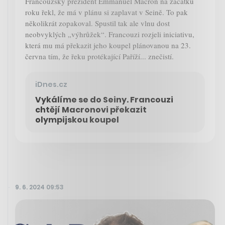
Francouzský prezident Emmanuel Macron na začátku
roku řekl, že má v plánu si zaplavat v Seině. To pak
několikrát zopakoval. Spustil tak ale vlnu dost
neobvyklých „výhrůžek“. Francouzi rozjeli iniciativu,
která mu má překazit jeho koupel plánovanou na 23.
června tím, že řeku protékající Paříží... znečistí.
iDnes.cz
Vykálíme se do Seiny. Francouzi
chtějí Macronovi překazit
olympijskou koupel
9. 6. 2024 09:53