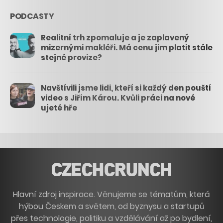
PODCASTY
Realitní trh zpomaluje a je zaplavený
mizernými makléři. Má cenu jim platit stále
stejné provize?
Navštívili jsme lidi, kteří si každý den pouští
video s Jiřím Károu. Kvůli práci na nové
ujeté hře
Hlavní zdroj inspirace. Věnujeme se tématům, která
hýbou Českem a světem, od byznysu a startupů
přes technologie, politiku a vzdělávání až po bydlení,