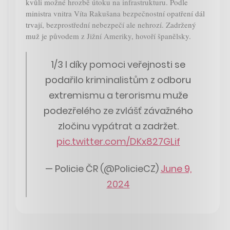
kvůli možné hrozbě útoku na infrastrukturu. Podle
ministra vnitra Víta Rakušana bezpečnostní opatření dál
trvají, bezprostřední nebezpečí ale nehrozí. Zadržený
muž je původem z Jižní Ameriky, hovoří španělsky.
1/3 I díky pomoci veřejnosti se
podařilo kriminalistům z odboru
extremismu a terorismu muže
podezřelého ze zvlášť závažného
zločinu vypátrat a zadržet.
pic.twitter.com/DKx827GLif
— Policie ČR (@PolicieCZ)
June 9,
2024