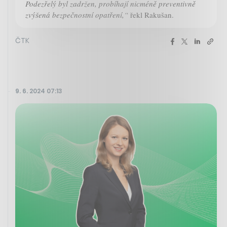
Podezřelý byl zadržen, probíhají nicméně preventivně
zvýšená bezpečnostní opatření,“
řekl Rakušan.
ČTK
9. 6. 2024 07:13