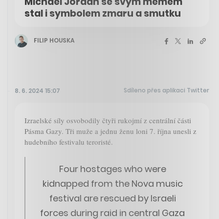
Michael Jordan se svým memem
stal i symbolem zmaru a smutku
FILIP HOUSKA
Sdíleno přes aplikaci Twitter
8. 6. 2024 15:07
Izraelské síly osvobodily čtyři rukojmí z centrální části
Pásma Gazy. Tři muže a jednu ženu loni 7. října unesli z
hudebního festivalu teroristé.
Four hostages who were
kidnapped from the Nova music
festival are rescued by Israeli
forces during raid in central Gaza