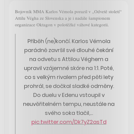
Bojovník MMA Karlos Vémola porazil v „Odvetě století“
Attilu Végha ze Slovenska a je i nadále šampionem
organizace Oktagon v polotěžké váhové kategorii.
Příběh (ne)končí. Karlos Vémola
parádně završil své dlouhé čekání
na odvetu s Attilou Véghem a
upravil vzájemné skóre na 1:1. Poté,
co s velkým rivalem před pěti lety
prohrál, se dočkal sladké odměny.
Do duelu v Edenu vstoupil v
neuvěřitelném tempu, neustále na
svého soka tlačil,…
pic.twitter.com/Dk7yZ2asTd