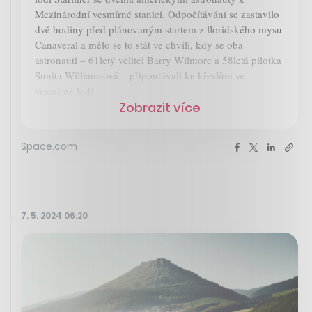
Mezinárodní vesmírné stanici. Odpočítávání se zastavilo
dvě hodiny před plánovaným startem z floridského mysu
Canaveral a mělo se to stát ve chvíli, kdy se oba
astronauti – 61letý velitel Barry Wilmore a 58letá pilotka
Sunita Williamsová – připoutávali ke křeslům ve
vesmírné lodi.
Zobrazit více
Space.com
7. 5. 2024 06:20