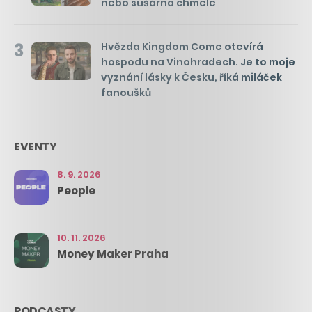
nebo sušárna chmele
3
Hvězda Kingdom Come otevírá
hospodu na Vinohradech. Je to moje
vyznání lásky k Česku, říká miláček
fanoušků
EVENTY
8. 9. 2026
People
10. 11. 2026
Money Maker Praha
PODCASTY