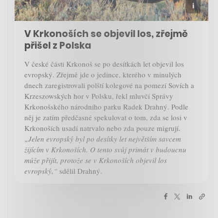
V Krkonoších se objevil los, zřejmě
přišel z Polska
V české části Krkonoš se po desítkách let objevil los
evropský. Zřejmě jde o jedince, kterého v minulých
dnech zaregistrovali polští kolegové na pomezí Sovích a
Krzeszowských hor v Polsku, řekl mluvčí Správy
Krkonošského národního parku Radek Drahný. Podle
něj je zatím předčasné spekulovat o tom, zda se losi v
Krkonoších usadí natrvalo nebo zda pouze migrují.
„Jelen evropský byl po desítky let největším savcem
žijícím v Krkonoších. O tento svůj primát v budoucnu
může přijít, protože se v Krkonoších objevil los
evropský,“
sdělil Drahný.