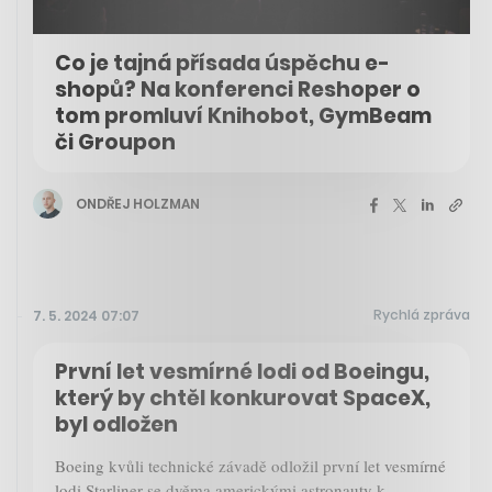
Co je tajná přísada úspěchu e-
shopů? Na konferenci Reshoper o
tom promluví Knihobot, GymBeam
či Groupon
ONDŘEJ HOLZMAN
Rychlá zpráva
7. 5. 2024 07:07
První let vesmírné lodi od Boeingu,
který by chtěl konkurovat SpaceX,
byl odložen
Boeing kvůli technické závadě odložil první let vesmírné
lodi Starliner se dvěma americkými astronauty k