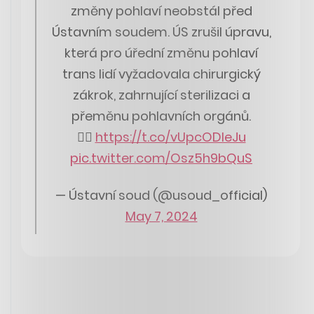
změny pohlaví neobstál před
Ústavním soudem. ÚS zrušil úpravu,
která pro úřední změnu pohlaví
trans lidí vyžadovala chirurgický
zákrok, zahrnující sterilizaci a
přeměnu pohlavních orgánů.
👉🏼
https://t.co/vUpcODIeJu
pic.twitter.com/Osz5h9bQuS
— Ústavní soud (@usoud_official)
May 7, 2024