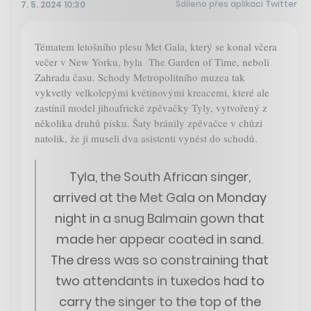
Sdíleno přes aplikaci Twitter
7. 5. 2024 10:30
Tématem letošního plesu Met Gala, který se konal včera
večer v New Yorku, byla The Garden of Time, neboli
Zahrada času. Schody Metropolitního muzea tak
vykvetly velkolepými květinovými kreacemi, které ale
zastínil model jihoafrické zpěvačky Tyly, vytvořený z
několika druhů písku. Šaty bránily zpěvačce v chůzi
natolik, že ji museli dva asistenti vynést do schodů.
Tyla, the South African singer,
arrived at the Met Gala on Monday
night in a snug Balmain gown that
made her appear coated in sand.
The dress was so constraining that
two attendants in tuxedos had to
carry the singer to the top of the