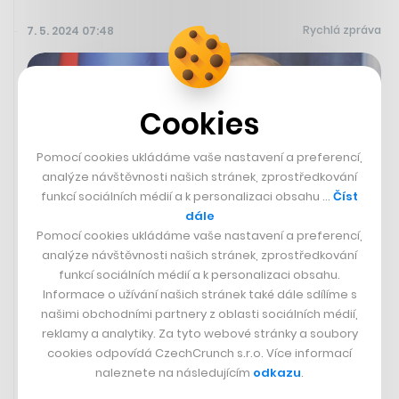
Rychlá zpráva
7. 5. 2024 07:48
Cookies
Pomocí cookies ukládáme vaše nastavení a preferencí,
analýze návštěvnosti našich stránek, zprostředkování
funkcí sociálních médií a k personalizaci obsahu …
Číst
dále
Pomocí cookies ukládáme vaše nastavení a preferencí,
analýze návštěvnosti našich stránek, zprostředkování
funkcí sociálních médií a k personalizaci obsahu.
Vladimir Putin bude dnes popáté
Informace o užívání našich stránek také dále sdílíme s
inaugurován ruským prezidentem
našimi obchodními partnery z oblasti sociálních médií,
reklamy a analytiky. Za tyto webové stránky a soubory
Ruský prezident Vladimir Putin dnes při okázalé
cookies odpovídá CzechCrunch s.r.o. Více informací
inauguraci v Kremlu zahájí svůj pátý mandát v čele
naleznete na následujícím
odkazu
.
země. Volby hlavy státu vyhrál letos v březnu poté, co v