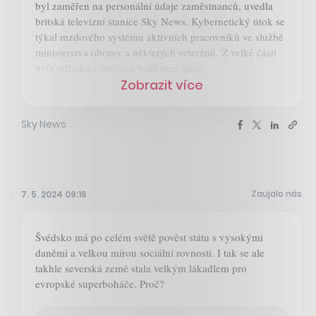
byl zaměřen na personální údaje zaměstnanců, uvedla
britská televizní stanice Sky News. Kybernetický útok se
týkal mzdového systému aktivních pracovníků ve službě
ministerstva obrany a některých veteránů. Z velké části
byla odhalena jména a bankovní údaje.
Zobrazit více
Sky News
Zaujalo nás
7. 5. 2024 09:16
Švédsko má po celém světě pověst státu s vysokými
daněmi a velkou mírou sociální rovnosti. I tak se ale
takhle severská země stala velkým lákadlem pro
evropské superboháče. Proč?