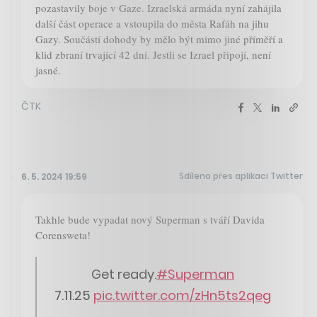
pozastavily boje v Gaze. Izraelská armáda nyní zahájila
další část operace a vstoupila do města Rafáh na jihu
Gazy. Součástí dohody by mělo být mimo jiné příměří a
klid zbraní trvající 42 dní. Jestli se Izrael připojí, není
jasné.
ČTK
Sdíleno přes aplikaci Twitter
6. 5. 2024 19:59
Takhle bude vypadat nový Superman s tváří Davida
Corensweta!
Get ready.
#Superman
7.11.25
pic.twitter.com/zHn5ts2qeg