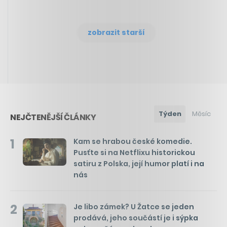
zobrazit starší
Týden
Měsíc
NEJČTENĚJŠÍ ČLÁNKY
1
Kam se hrabou české komedie.
Pusťte si na Netflixu historickou
satiru z Polska, její humor platí i na
nás
2
Je libo zámek? U Žatce se jeden
prodává, jeho součástí je i sýpka