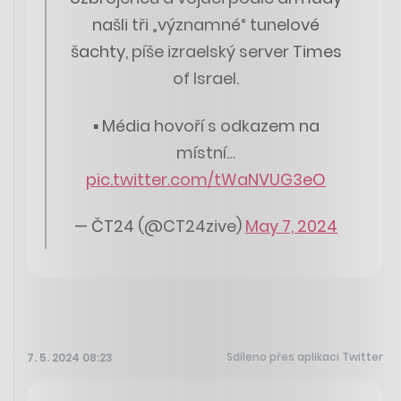
našli tři „významné“ tunelové
šachty, píše izraelský server Times
of Israel.
▪️ Média hovoří s odkazem na
místní…
pic.twitter.com/tWaNVUG3eO
— ČT24 (@CT24zive)
May 7, 2024
Sdíleno přes aplikaci Twitter
7. 5. 2024 08:23