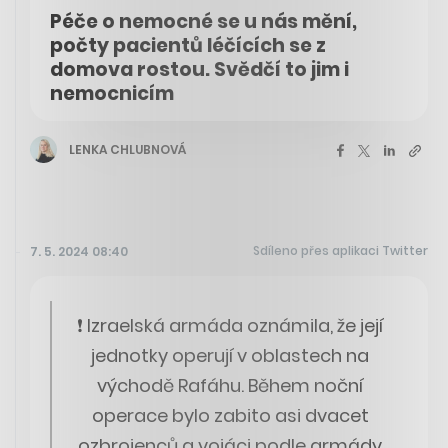
Péče o nemocné se u nás mění,
počty pacientů léčících se z
domova rostou. Svědčí to jim i
nemocnicím
LENKA CHLUBNOVÁ
Sdíleno přes aplikaci Twitter
7. 5. 2024 08:40
❗ Izraelská armáda oznámila, že její
jednotky operují v oblastech na
východě Rafáhu. Během noční
operace bylo zabito asi dvacet
ozbrojenců a vojáci podle armády