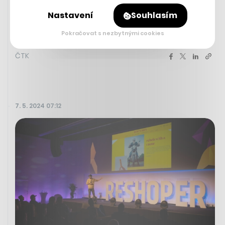
roce 2022 zahájil invazi na Ukrajinu a v podstatě zničil
Nastavení
Souhlasím
jakoukoliv politickou opozici.
Zobrazit více
Pokračovat s nezbytnými cookies
ČTK
7. 5. 2024 07:12