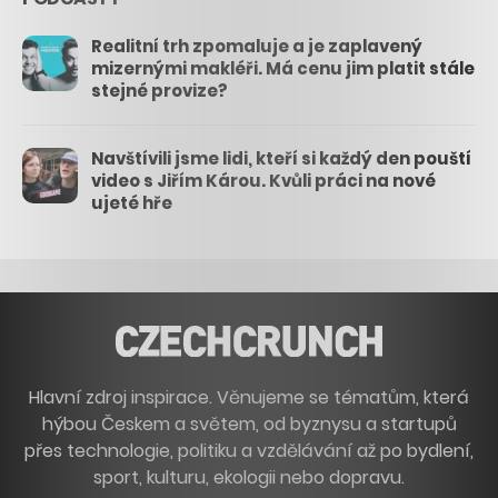
Realitní trh zpomaluje a je zaplavený
mizernými makléři. Má cenu jim platit stále
stejné provize?
Navštívili jsme lidi, kteří si každý den pouští
video s Jiřím Károu. Kvůli práci na nové
ujeté hře
Hlavní zdroj inspirace. Věnujeme se tématům, která
hýbou Českem a světem, od byznysu a startupů
přes technologie, politiku a vzdělávání až po bydlení,
sport, kulturu, ekologii nebo dopravu.