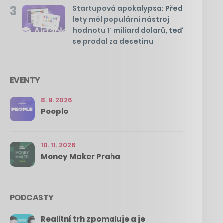
3
Startupová apokalypsa: Před
lety měl populární nástroj
hodnotu 11 miliard dolarů, teď
se prodal za desetinu
EVENTY
8. 9. 2026
People
10. 11. 2026
Money Maker Praha
PODCASTY
Realitní trh zpomaluje a je