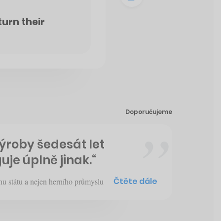
turn their
Doporučujeme
výroby šedesát let
uje úplně jinak.“
Čtěte dále
hu státu a nejen herního průmyslu