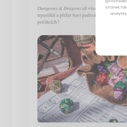
zprostředko
stránek tak
Dungeons & Dragons
už všechny fanoušky m
analytik
trpaslíků a příšer baví padesát let. Ale věděli
počátcích?