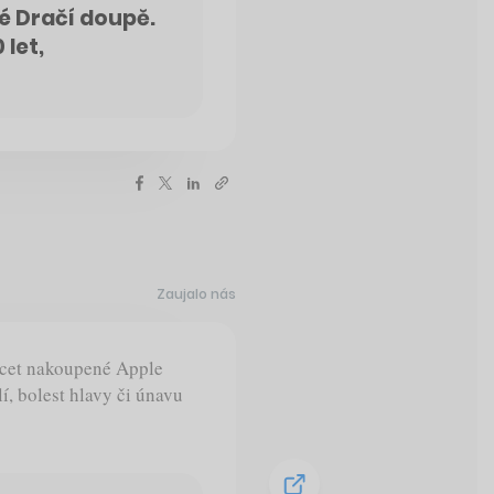
ké Dračí doupě.
let,
Zaujalo nás
cet nakoupené Apple
í, bolest hlavy či únavu