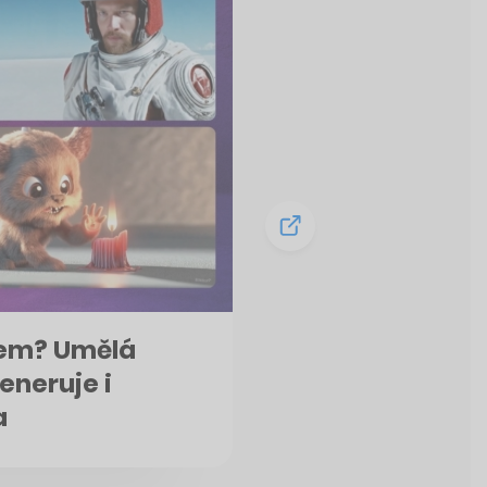
dem? Umělá
eneruje i
a