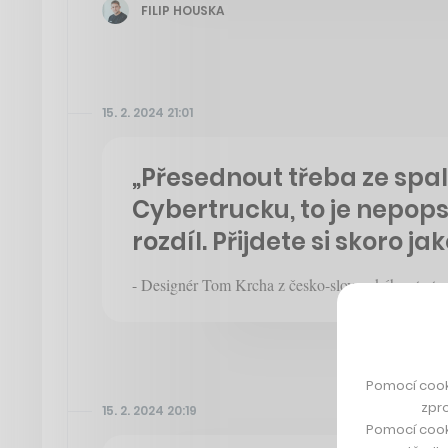
FILIP HOUSKA
15. 2. 2024 21:01
„Přesednout třeba ze sp
Cybertrucku, to je nepops
rozdíl. Přijdete si skoro j
- Designér Tom Krcha z česko-slovenského start
Pomocí cook
zpro
15. 2. 2024 20:19
Pomocí cook