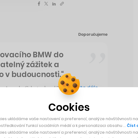
Doporučujeme
alovacího BMW do
atelný zážitek a
ako v budoucnosti.“
Čtěte dále
upu Around o Cybertrucku od Tesly
Cookies
ies ukládáme vaše nastavení a preferencí, analýze návštěvnosti naš
středkování funkcí sociálních médií a k personalizaci obsahu …
Číst 
Doporučujeme
ies ukládáme vaše nastavení a preferencí, analýze návštěvnosti naš