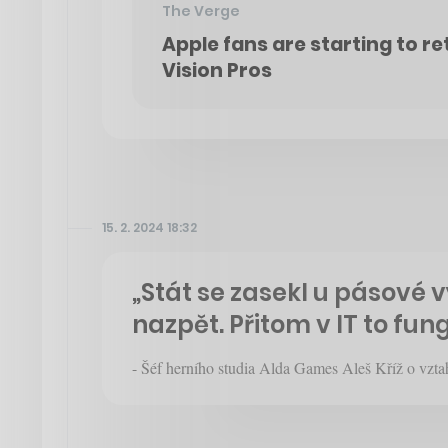
The Verge
Apple fans are starting to re
Vision Pros
15. 2. 2024 18:32
„Stát se zasekl u pásové 
nazpět. Přitom v IT to fung
- Šéf herního studia Alda Games Aleš Kříž o vzta