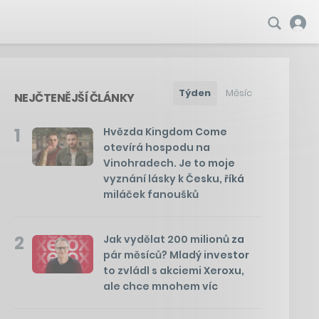
Týden
Měsíc
NEJČTENĚJŠÍ ČLÁNKY
1
Hvězda Kingdom Come
otevírá hospodu na
Vinohradech. Je to moje
vyznání lásky k Česku, říká
miláček fanoušků
2
Jak vydělat 200 milionů za
pár měsíců? Mladý investor
to zvládl s akciemi Xeroxu,
ale chce mnohem víc