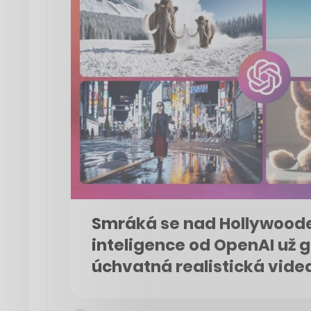
Smráká se nad Hollywoo
inteligence od OpenAI už g
úchvatná realistická vide