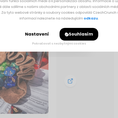
vání funkcí sociálních médií a k personalizaci obsahu. Informace o už
é dále sdílíme s našimi obchodními partnery z oblasti sociálních médi
eče, magie, elfů,
y. Za tyto webové stránky a soubory cookies odpovídá CzechCrunch s.
 jste o jejich divokých
informací naleznete na následujícím
odkazu
.
Nastavení
Souhlasím
Pokračovat s nezbytnými cookies