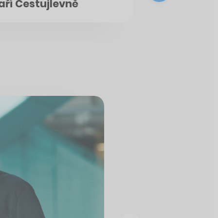
aří Cestujlevně