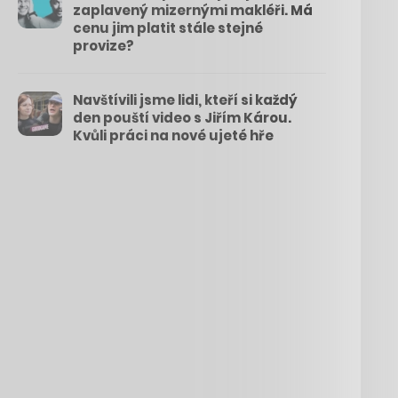
zaplavený mizernými makléři. Má
cenu jim platit stále stejné
provize?
Navštívili jsme lidi, kteří si každý
den pouští video s Jiřím Károu.
Kvůli práci na nové ujeté hře