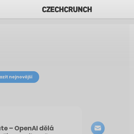
azit nejnovější
te – OpenAI dělá