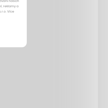
ívání našich
í, reklamy a
r.o. Více