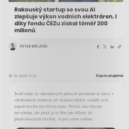
Rakouský startup se svou AI
zlepšuje výkon vodních elektráren. I
díky fondu ČEZu získal téměř 200
milionů
PETER BREJČÁK
Doporučujeme
15. 12. 2023 17:27
Jestli máte ve víkendových plánech prodírání se davy v
obchodních centrech při shánění dárků, oslaďte si to
aspoň trochu návštěvou kina.
Wonka
sice Oscary
nevyhraje, ale jinak je to film jak dělaný do
předvánočních chvilek. A pro celou rodinu.