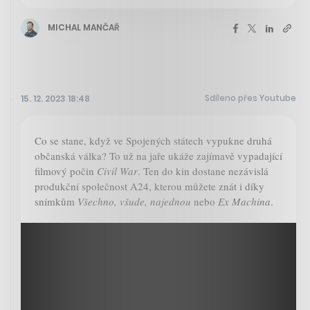
MICHAL MANČAŘ
Sdíleno přes Youtube
15. 12. 2023 18:48
Co se stane, když ve Spojených státech vypukne druhá
občanská válka? To už na jaře ukáže zajímavě vypadající
filmový počin
Civil War
. Ten do kin dostane nezávislá
produkční společnost A24, kterou můžete znát i díky
snímkům
Všechno, všude, najednou
nebo
Ex Machina
.