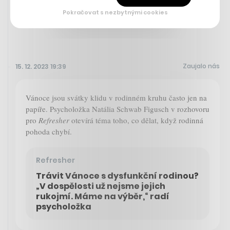
Pokračovat s nezbytnými cookies
TOMÁŠ CHLEBEK
Zaujalo nás
15. 12. 2023 19:39
Vánoce jsou svátky klidu v rodinném kruhu často jen na
papíře. Psycholožka Natália Schwab Figusch v rozhovoru
pro
Refresher
otevírá téma toho, co dělat, když rodinná
pohoda chybí.
Refresher
Trávit Vánoce s dysfunkční rodinou?
„V dospělosti už nejsme jejich
rukojmí. Máme na výběr,“ radí
psycholožka