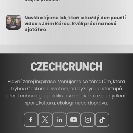
Navštívili jsme lidi, kteří si každý den pouští
video s Jiřím Károu. Kvůli práci na nové
ujeté hře
Hlavní zdroj inspirace. Věnujeme se tématům, která
hýbou Českem a světem, od byznysu a startupů
přes technologie, politiku a vzdělávání až po bydlení,
sport, kulturu, ekologii nebo dopravu.