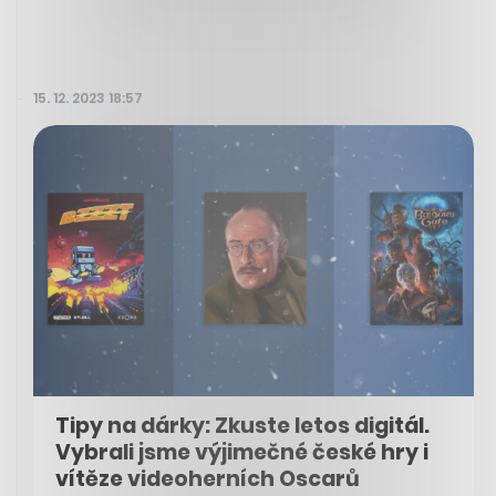
15. 12. 2023 18:57
Tipy na dárky: Zkuste letos digitál.
Vybrali jsme výjimečné české hry i
vítěze videoherních Oscarů