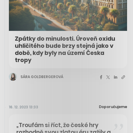
Zpátky do minulosti. Úroveň oxidu
uhličitého bude brzy stejná jako v
době, kdy byly na území Česka
tropy
SÁRA GOLDBERGEROVÁ
Doporučujeme
16. 12. 2023 13:33
„Troufám si říct, že české hry
rozhodně svou zlatou éru zažily a