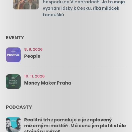
hospodu na Vinohradech. Je to moje
vyznání lásky k Česku, říká miláček
fanoušků
EVENTY
8. 9. 2026
People
10. 11. 2026
Money Maker Praha
PODCASTY
Realitní trh zpomaluje a je zaplavený
mizernými makléři. Má cenu jim platit stále
stejné provize?