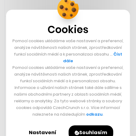
15. 12. 2023 20:03
Cookies
Pomocí cookies ukládáme vaše nastavení a preferencí,
analýze návštěvnosti našich stránek, zprostředkování
funkcí sociálních médií a k personalizaci obsahu …
Číst
dále
Pomocí cookies ukládáme vaše nastavení a preferencí,
analýze návštěvnosti našich stránek, zprostředkování
funkcí sociálních médií a k personalizaci obsahu.
Informace o užívání našich stránek také dále sdílíme s
našimi obchodními partnery z oblasti sociálních médií,
reklamy a analytiky. Za tyto webové stránky a soubory
Indiana Jones a nástroj osudu vyšel
cookies odpovídá CzechCrunch s.r.o. Více informací
na Disney+. Poslední příběh
naleznete na následujícím
odkazu
.
slavného dobrodruha je plný
nostalgie
Nastavení
Souhlasím