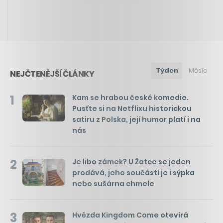
Týden
Měsíc
NEJČTENĚJŠÍ ČLÁNKY
1
Kam se hrabou české komedie.
Pusťte si na Netflixu historickou
satiru z Polska, její humor platí i na
nás
2
Je libo zámek? U Žatce se jeden
prodává, jeho součástí je i sýpka
nebo sušárna chmele
3
Hvězda Kingdom Come otevírá