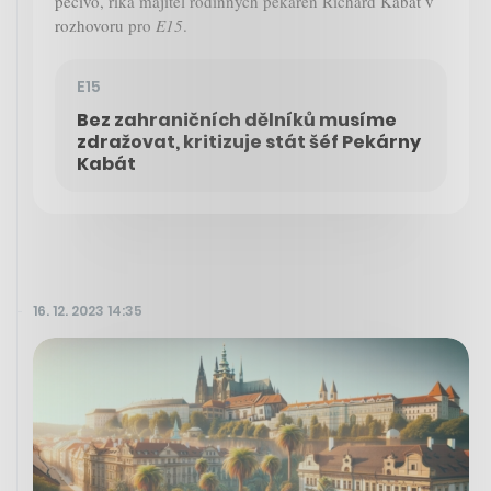
pečivo, říká majitel rodinných pekáren Richard Kabát v
rozhovoru pro
E15
.
E15
Bez zahraničních dělníků musíme
zdražovat, kritizuje stát šéf Pekárny
Kabát
16. 12. 2023 14:35