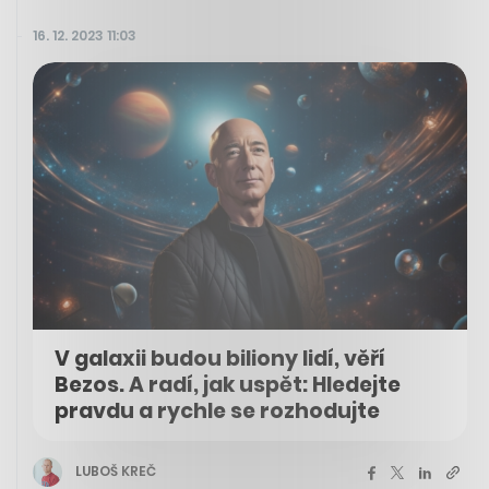
16. 12. 2023 11:03
V galaxii budou biliony lidí, věří
Bezos. A radí, jak uspět: Hledejte
pravdu a rychle se rozhodujte
LUBOŠ KREČ