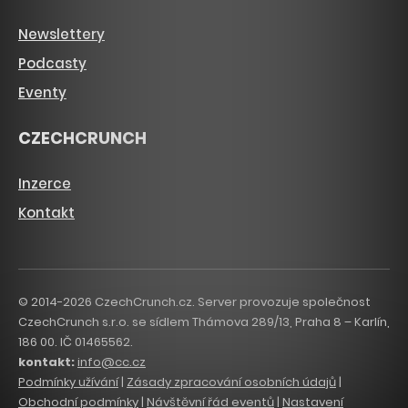
Newslettery
Podcasty
Eventy
CZECHCRUNCH
Inzerce
Kontakt
© 2014-2026 CzechCrunch.cz. Server provozuje společnost
CzechCrunch s.r.o. se sídlem Thámova 289/13, Praha 8 – Karlín,
186 00. IČ 01465562.
kontakt:
info@cc.cz
Podmínky užívání
|
Zásady zpracování osobních údajů
|
Obchodní podmínky
|
Návštěvní řád eventů
|
Nastavení