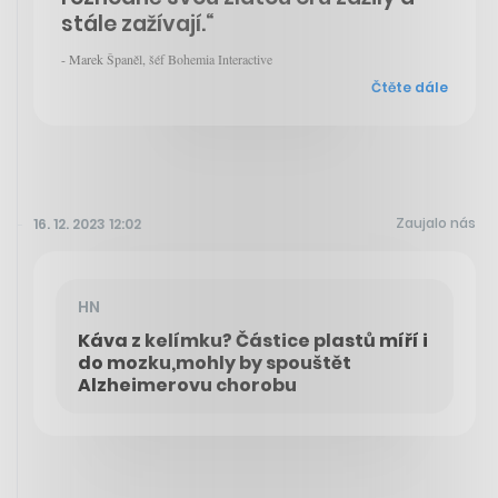
stále zažívají.“
- Marek Španěl, šéf Bohemia Interactive
Čtěte dále
Zaujalo nás
16. 12. 2023 12:02
HN
Káva z kelímku? Částice plastů míří i
do mozku,mohly by spouštět
Alzheimerovu chorobu