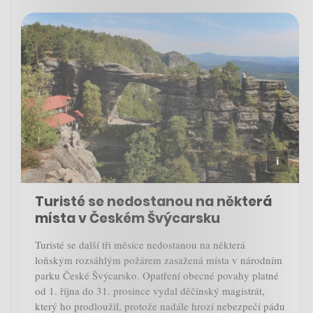
Turisté se nedostanou na některá
místa v Českém Švýcarsku
Turisté se další tři měsíce nedostanou na některá
loňským rozsáhlým požárem zasažená místa v národním
parku České Švýcarsko. Opatření obecné povahy platné
od 1. října do 31. prosince vydal děčínský magistrát,
který ho prodloužil, protože nadále hrozí nebezpečí pádu