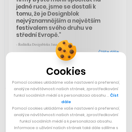
jedné ruce, jsme se dostali k
tomu, že je Designblok
nejvýznamnějším a největším
festivalem svého druhu ve
střední Evropě.“
- Ředitelka Designbloku Jana Zielinski
Čtěte dále
Cookies
Pomocí cookies ukládáme vaše nastavení a preferencí,
Zaujalo nás
29. 9. 2023 15:54
analýze návštěvnosti našich stránek, zprostředkování
funkcí sociálních médií a k personalizaci obsahu …
Číst
dále
V deníku
The Guardian
se dopodrobna podívali na
Pomocí cookies ukládáme vaše nastavení a preferencí,
fenomén bakterií, které mají schopnost požírat plasty.
analýze návštěvnosti našich stránek, zprostředkování
Mohlo by jít skutečně o řešení plastového zamoření
funkcí sociálních médií a k personalizaci obsahu.
planety? A jakými dalšími schopnostmi nás mohou
Informace o užívání našich stránek také dále sdílíme s
mikroorganismy překvapit?