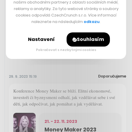
našimi obchodními partnery z oblasti sociálních médií,
reklamy a analytiky. Za tyto webové stránky a soubory
cookies odpovídá CzechCrunch s.r.o. Více informací
The Guardian
naleznete na následujícím
odkazu
.
‘We are just getting started’: the
plastic-eating bacteria that could
change the world
Nastavení
Souhlasím
Pokračovat s nezbytnými cookies
Doporučujeme
29. 9. 2023 15:19
Konference Money Maker se blíží. Elitní ekonomové,
investoři či byznysmeni odhalí, jak vzdělávat sebe i své
děti, jak odpočívat, jak pomáhat a jak vydělávat.
21. - 22. 11. 2023
Money Maker 2023