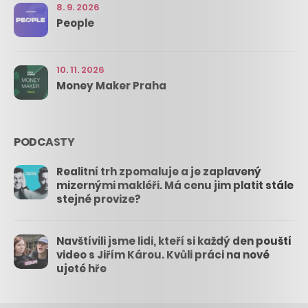
8. 9. 2026
People
10. 11. 2026
Money Maker Praha
PODCASTY
Realitní trh zpomaluje a je zaplavený
mizernými makléři. Má cenu jim platit stále
stejné provize?
Navštívili jsme lidi, kteří si každý den pouští
video s Jiřím Károu. Kvůli práci na nové
ujeté hře