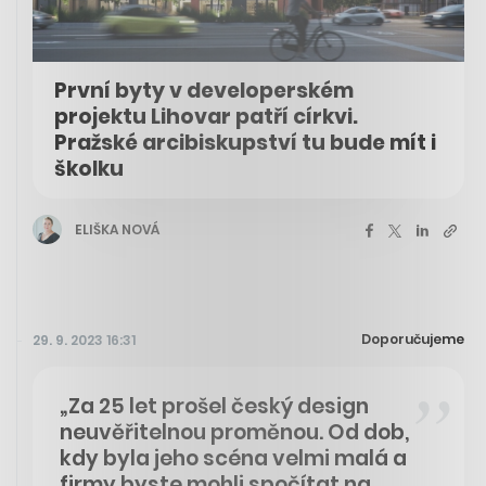
První byty v developerském
projektu Lihovar patří církvi.
Pražské arcibiskupství tu bude mít i
školku
ELIŠKA NOVÁ
Doporučujeme
29. 9. 2023 16:31
„Za 25 let prošel český design
neuvěřitelnou proměnou. Od dob,
kdy byla jeho scéna velmi malá a
firmy byste mohli spočítat na