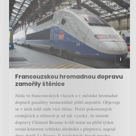
Francouzskou hromadnou dopravu
zamořily štěnice
Jízda ve francouzských vlacích a v městské hromadné
dopravě pasažéry momentálně příliš nepotěší. Objevuje
se v nich totiž stále více štěnic. Počet pokousaných
cestujících a stížností je už tak vysoký, že ministr
dopravy Clément Beaune kvůli tomu na příští týden
svolal krizovou schůzku úředníků s přepravci, napsal
dnes deník
Le Figaro
. V posledních dnech mnoho