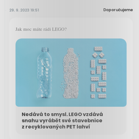
Doporučujeme
29. 9. 2023 19:51
Jak moc máte rádi LEGO?
Nedává to smysl. LEGO vzdává
snahu vyrábět své stavebnice
z recyklovaných PET lahví