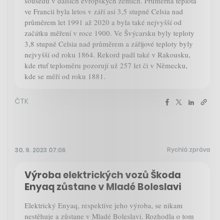
sousedů v dalších evropských zemích. Průměrná teplota
ve Francii byla letos v září asi 3,5 stupně Celsia nad
průměrem let 1991 až 2020 a byla také nejvyšší od
začátku měření v roce 1900. Ve Švýcarsku byly teploty
3,8 stupně Celsia nad průměrem a zářijové teploty byly
nejvyšší od roku 1864. Rekord padl také v Rakousku,
kde rtuť teploměru pozorují už 257 let či v Německu,
kde se měří od roku 1881.
ČTK
Rychlá zpráva
30. 9. 2023 07:06
Výroba elektrických vozů Škoda
Enyaq zůstane v Mladé Boleslavi
Elektrický Enyaq, respektive jeho výroba, se nikam
nestěhuje a zůstane v Mladé Boleslavi. Rozhodla o tom