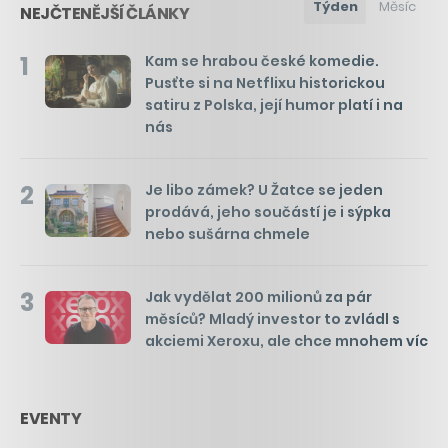
Týden
Měsíc
NEJČTENĚJŠÍ ČLÁNKY
1
Kam se hrabou české komedie.
Pusťte si na Netflixu historickou
satiru z Polska, její humor platí i na
nás
2
Je libo zámek? U Žatce se jeden
prodává, jeho součástí je i sýpka
nebo sušárna chmele
3
Jak vydělat 200 milionů za pár
měsíců? Mladý investor to zvládl s
akciemi Xeroxu, ale chce mnohem víc
EVENTY