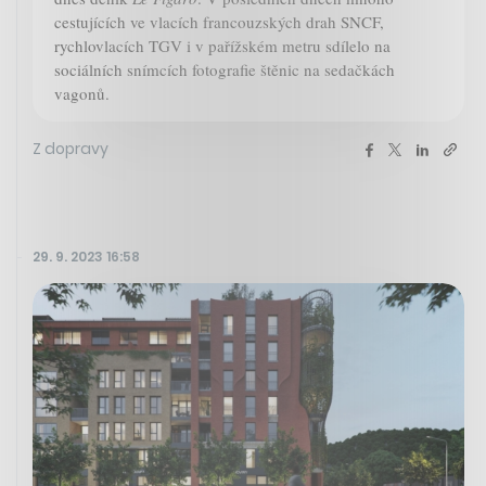
cestujících ve vlacích francouzských drah SNCF,
rychlovlacích TGV i v pařížském metru sdílelo na
sociálních snímcích fotografie štěnic na sedačkách
vagonů.
Z dopravy
29. 9. 2023 16:58