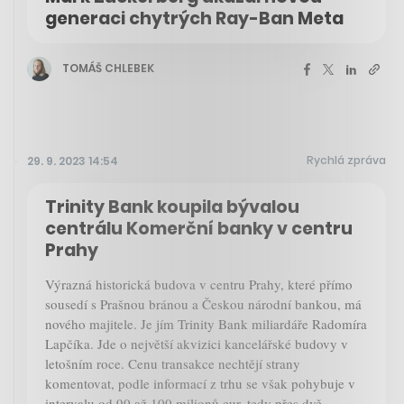
generaci chytrých Ray-Ban Meta
TOMÁŠ CHLEBEK
Rychlá zpráva
29. 9. 2023 14:54
Trinity Bank koupila bývalou
centrálu Komerční banky v centru
Prahy
Výrazná historická budova v centru Prahy, které přímo
sousedí s Prašnou bránou a Českou národní bankou, má
nového majitele. Je jím Trinity Bank miliardáře Radomíra
Lapčíka. Jde o největší akvizici kancelářské budovy v
letošním roce. Cenu transakce nechtějí strany
komentovat, podle informací z trhu se však pohybuje v
intervalu od 90 až 100 milionů eur, tedy přes dvě