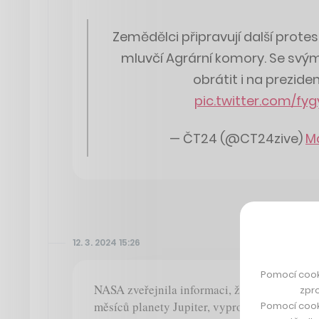
Zemědělci připravují další protes
mluvčí Agrární komory. Se svým
obrátit i na prezide
pic.twitter.com/fy
— ČT24 (@CT24zive)
Ma
12. 3. 2024 15:26
Pomocí cook
NASA zveřejnila informaci, že Europa, jeden
zpro
měsíců planety Jupiter, vyprodukuje za den k
Pomocí cook