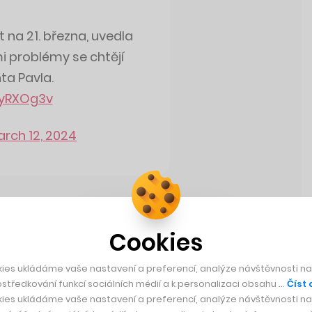
t na 21. března, uvedla
i problémy se chtějí
nta Pavla.
gyRXOg3v
rch 12, 2024
Cookies
Zaujalo nás
ies ukládáme vaše nastavení a preferencí, analýze návštěvnosti naš
 z několika desítek
středkování funkcí sociálních médií a k personalizaci obsahu …
Číst 
yslík pro milion lidí.
ies ukládáme vaše nastavení a preferencí, analýze návštěvnosti naš