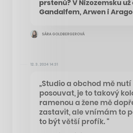
prstenů? V Nizozemsku už 
Gandalfem, Arwen i Arag
SÁRA GOLDBERGEROVÁ
12. 3. 2024 14:31
„Studio a obchod mě nutí
posouvat, je to takový kol
ramenou a žene mě dopř
zastavit, ale vnímám to p
to být větší profík. “