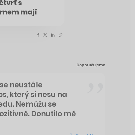
čtvrť s
ornem mají
Doporučujeme
 se neustále
os, který si nesu na
edu. Nemůžu se
ozitivně. Donutilo mě