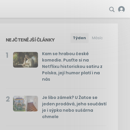
Týden
Měsíc
NEJČTENĚJŠÍ ČLÁNKY
1
Kam se hrabou české
komedie. Pusťte si na
Netflixu historickou satiru z
Polska, její humor platí i na
nás
2
Je libo zámek? U Žatce se
jeden prodává, jeho součástí
je i sýpka nebo sušárna
chmele