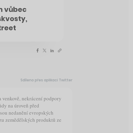
m vůbec
skvosty,
treet
Sdíleno přes aplikaci Twitter
a venkově, nekrácení podpory
půdy na úroveň před
jsou nedanění evropských
ozu zemědělských produktů ze