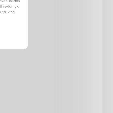
ívání našich
í, reklamy a
r.o. Více