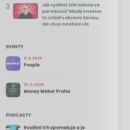
3
Jak vydělat 200 milionů za
pár měsíců? Mladý investor
to zvládl s akciemi Xeroxu,
ale chce mnohem víc
EVENTY
8. 9. 2026
People
10. 11. 2026
Money Maker Praha
PODCASTY
Realitní trh zpomaluje a je