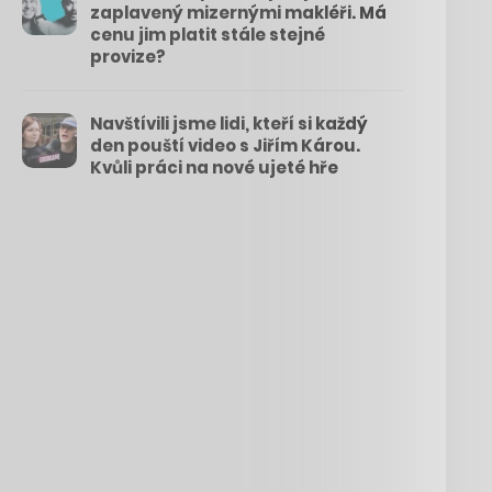
zaplavený mizernými makléři. Má
cenu jim platit stále stejné
provize?
Navštívili jsme lidi, kteří si každý
den pouští video s Jiřím Károu.
Kvůli práci na nové ujeté hře