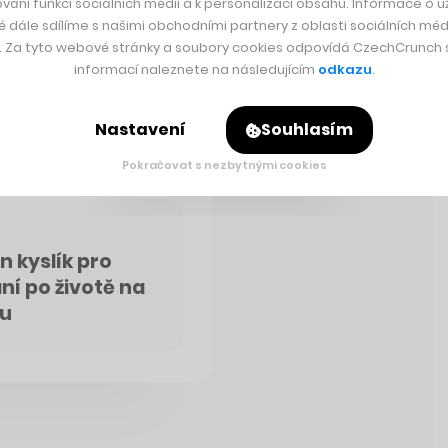
vání funkcí sociálních médií a k personalizaci obsahu. Informace o už
 vhodné pro život.
é dále sdílíme s našimi obchodními partnery z oblasti sociálních médi
které NASA zkoumá původ
y. Za tyto webové stránky a soubory cookies odpovídá CzechCrunch s.
mníváme se, že Europa je
informací naleznete na následujícím
odkazu
.
za hranicemi Země hledat
a hlavního vědce NASA
 na Europě se má zaměřit
Nastavení
Souhlasím
 v říjnu.
Pokračovat s nezbytnými cookies
n kyslík pro
rání po životě na
nu