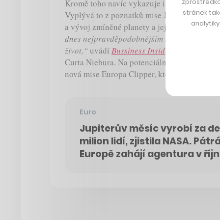
zprostředko
Kromě toho navíc vykazuje i další podmínky
stránek tak
Vyplývá to z poznatků mise Juno, v rámci 
analytik
a vývoj zmíněné planety a jejích měsíců.
„Do
dnes nejpravděpodobnějším místem, kde lze 
život,“
uvádí
Bussiness Insider
s odkazem n
Curta Niebura. Na potenciální výskyt života
nová mise Europa Clipper, která startuje letos
Euro
Jupiterův měsíc vyrobí za de
milion lidí, zjistila NASA. Pát
Europě zahájí agentura v říj