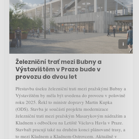
Železniční trať mezi Bubny a
Výstavištěm v Praze bude v
provozu do dvou let
Přestavba úseku železniční trati mezi pražskými Bubny a
Výstavištěm by měla být uvedena do provozu v polovině
roku 2025. Řekl to ministr dopravy Martin Kupka
(ODS). Stavba je součástí projektu modernizace
železniční trati mezi pražským Masarykovým nádražím a
Kladnem s odbočkou na Letiště Václava Havla v Praze.
Stavbaři pracují také na druhém konci plánované trasy, a
to mezi Kladnem a Kladnem-Ostrovcem. Aktuálně v