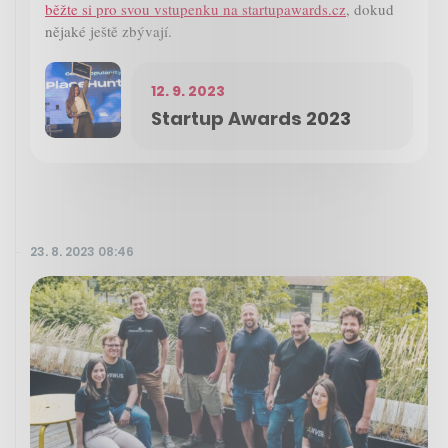
běžte si pro svou vstupenku na startupawards.cz
, dokud
nějaké ještě zbývají.
12. 9. 2023
Startup Awards 2023
23. 8. 2023 08:46