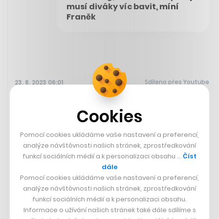
musí diváky víc bavit, míní
Franěk
Sdíleno přes Youtube
23. 8. 2023 06:01
Cookies
Co se ve světě technologií za poslední roky (ne)povedlo?
Připomeňte si video od Marquese Brownleeho, ve kterém
některé vychytávky popisuje.
Pomocí cookies ukládáme vaše nastavení a preferencí,
analýze návštěvnosti našich stránek, zprostředkování
funkcí sociálních médií a k personalizaci obsahu …
Číst
dále
Pomocí cookies ukládáme vaše nastavení a preferencí,
analýze návštěvnosti našich stránek, zprostředkování
funkcí sociálních médií a k personalizaci obsahu.
Informace o užívání našich stránek také dále sdílíme s