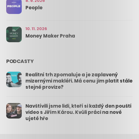
8. 9. 2026
People
10. 11. 2026
Money Maker Praha
PODCASTY
Realitní trh zpomaluje a je zaplavený
mizernými makléři. Má cenu jim platit stále
stejné provize?
Navštívili jsme lidi, kteří si každý den pouští
video s Jiřím Károu. Kvůli práci na nové
ujeté hře