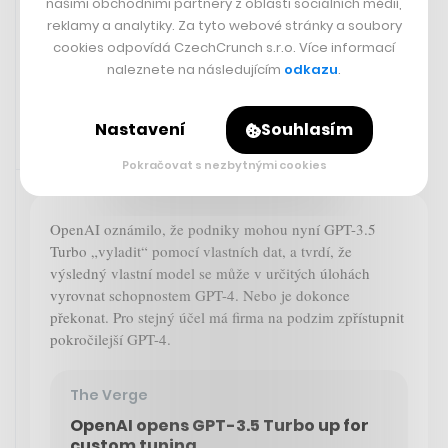
našimi obchodními partnery z oblasti sociálních médií,
reklamy a analytiky. Za tyto webové stránky a soubory
cookies odpovídá CzechCrunch s.r.o. Více informací
naleznete na následujícím
odkazu
.
Nastavení
Souhlasím
Pokračovat s nezbytnými cookies
Zaujalo nás
23. 8. 2023 05:37
OpenAI oznámilo, že podniky mohou nyní GPT-3.5
Turbo „vyladit“ pomocí vlastních dat, a tvrdí, že
výsledný vlastní model se může v určitých úlohách
vyrovnat schopnostem GPT-4. Nebo je dokonce
překonat. Pro stejný účel má firma na podzim zpřístupnit
pokročilejší GPT-4.
The Verge
OpenAI opens GPT-3.5 Turbo up for
custom tuning