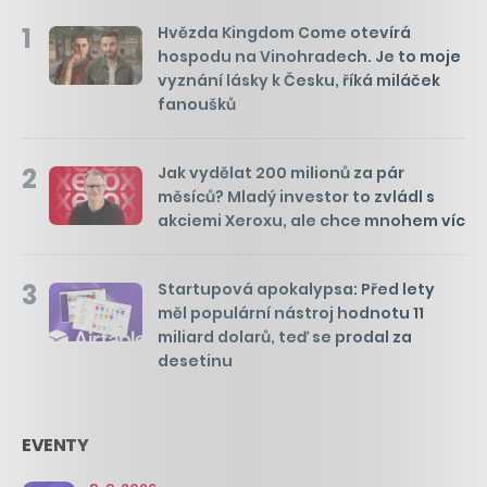
1
Hvězda Kingdom Come otevírá
hospodu na Vinohradech. Je to moje
vyznání lásky k Česku, říká miláček
fanoušků
2
Jak vydělat 200 milionů za pár
měsíců? Mladý investor to zvládl s
akciemi Xeroxu, ale chce mnohem víc
3
Startupová apokalypsa: Před lety
měl populární nástroj hodnotu 11
miliard dolarů, teď se prodal za
desetinu
EVENTY