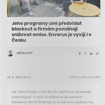
Jeho programy umí předvídat
blackout a firmám pomáhají
snižovat emise. Enverus je vyvíjí i v
Česku
JIŘÍ BLATNÝ
Sdíleno přes Youtube
23. 8. 2023 08:33
Jak Vilém Franěk a Petr Hercík smýšlí nad sportovním
marketingem? A proč za příklad uvádí pražskou
fotbalovou Slavii? Podívejte se na náš nový podcast i na