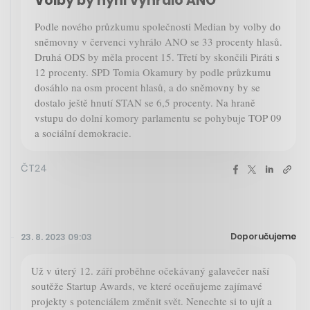
Volby by nyní vyhrálo ANO
Podle nového průzkumu společnosti Median by volby do
sněmovny v červenci vyhrálo ANO se 33 procenty hlasů.
Druhá ODS by měla procent 15. Třetí by skončili Piráti s
12 procenty. SPD Tomia Okamury by podle průzkumu
dosáhlo na osm procent hlasů, a do sněmovny by se
dostalo ještě hnutí STAN se 6,5 procenty. Na hraně
vstupu do dolní komory parlamentu se pohybuje TOP 09
a sociální demokracie.
ČT24
Doporučujeme
23. 8. 2023 09:03
Už v úterý 12. září proběhne očekávaný galavečer naší
soutěže Startup Awards, ve které oceňujeme zajímavé
projekty s potenciálem změnit svět. Nenechte si to ujít a