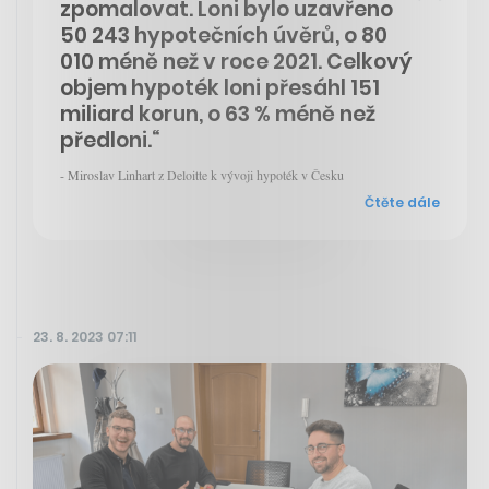
zpomalovat. Loni bylo uzavřeno
50 243 hypotečních úvěrů, o 80
010 méně než v roce 2021. Celkový
objem hypoték loni přesáhl 151
miliard korun, o 63 % méně než
předloni.“
- Miroslav Linhart z Deloitte k vývoji hypoték v Česku
Čtěte dále
23. 8. 2023 07:11