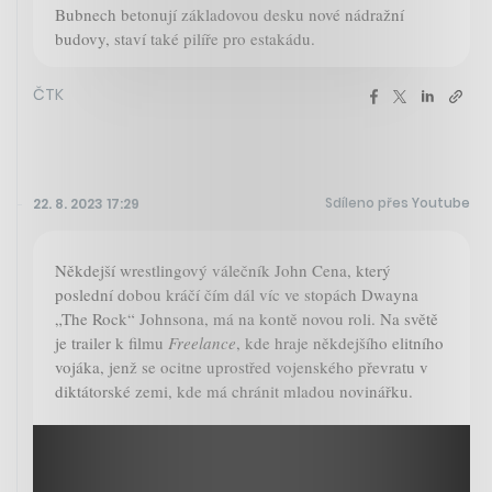
Bubnech betonují základovou desku nové nádražní
budovy, staví také pilíře pro estakádu.
ČTK
Sdíleno přes Youtube
22. 8. 2023 17:29
Někdejší wrestlingový válečník John Cena, který
poslední dobou kráčí čím dál víc ve stopách Dwayna
„The Rock“ Johnsona, má na kontě novou roli. Na světě
je trailer k filmu
Freelance
, kde hraje někdejšího elitního
vojáka, jenž se ocitne uprostřed vojenského převratu v
diktátorské zemi, kde má chránit mladou novinářku.