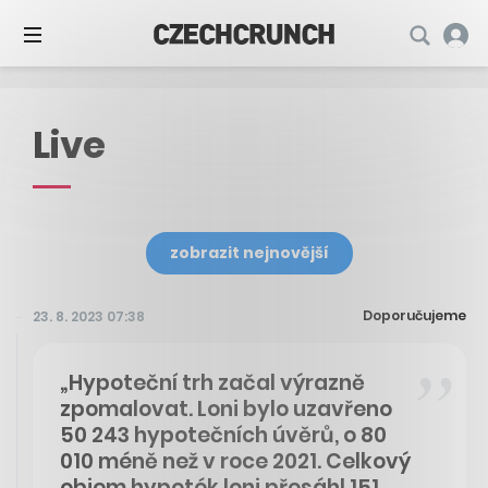
Live
zobrazit nejnovější
Doporučujeme
23. 8. 2023 07:38
„Hypoteční trh začal výrazně
zpomalovat. Loni bylo uzavřeno
50 243 hypotečních úvěrů, o 80
010 méně než v roce 2021. Celkový
objem hypoték loni přesáhl 151