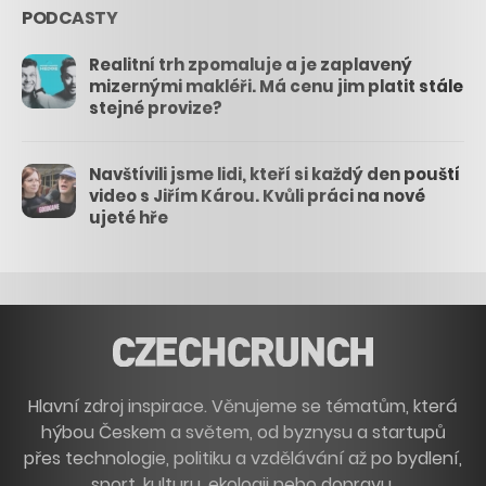
PODCASTY
Realitní trh zpomaluje a je zaplavený
mizernými makléři. Má cenu jim platit stále
stejné provize?
Navštívili jsme lidi, kteří si každý den pouští
video s Jiřím Károu. Kvůli práci na nové
ujeté hře
Hlavní zdroj inspirace. Věnujeme se tématům, která
hýbou Českem a světem, od byznysu a startupů
přes technologie, politiku a vzdělávání až po bydlení,
sport, kulturu, ekologii nebo dopravu.