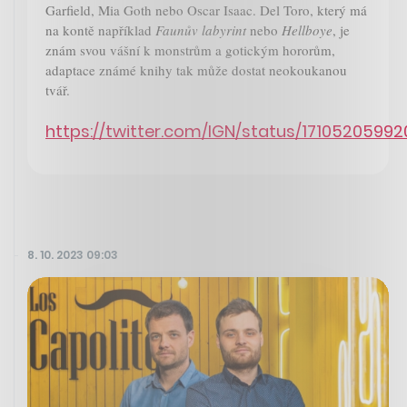
Garfield, Mia Goth nebo Oscar Isaac. Del Toro, který má
na kontě například
Faunův labyrint
nebo
Hellboye
, je
znám svou vášní k monstrům a gotickým hororům,
adaptace známé knihy tak může dostat neokoukanou
tvář.
https://twitter.com/IGN/status/1710520599
8. 10. 2023 09:03