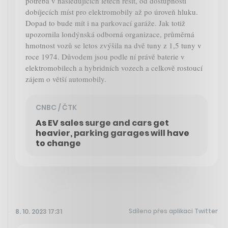
potřeba v následujících letech řešit, od dostupnosti
dobíjecích míst pro elektromobily až po úroveň hluku.
Dopad to bude mít i na parkovací garáže. Jak totiž
upozornila londýnská odborná organizace, průměrná
hmotnost vozů se letos zvýšila na dvě tuny z 1,5 tuny v
roce 1974. Důvodem jsou podle ní právě baterie v
elektromobilech a hybridních vozech a celkově rostoucí
zájem o větší automobily.
CNBC / ČTK
As EV sales surge and cars get
heavier, parking garages will have
to change
Sdíleno přes aplikaci Twitter
8. 10. 2023 17:31