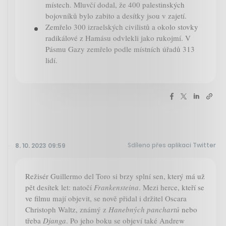
místech. Mluvčí dodal, že 400 palestinských
bojovníků bylo zabito a desítky jsou v zajetí.
Zemřelo 300 izraelských civilistů a okolo stovky
radikálové z Hamásu odvlekli jako rukojmí. V
Pásmu Gazy zemřelo podle místních úřadů 313
lidí.
Sdíleno přes aplikaci Twitter
8. 10. 2023 09:59
Režisér Guillermo del Toro si brzy splní sen, který má už
pět desítek let: natočí
Frankensteina
. Mezi herce, kteří se
ve filmu mají objevit, se nově přidal i držitel Oscara
Christoph Waltz, známý z
Hanebných panchartů
nebo
třeba
Djanga
. Po jeho boku se objeví také Andrew