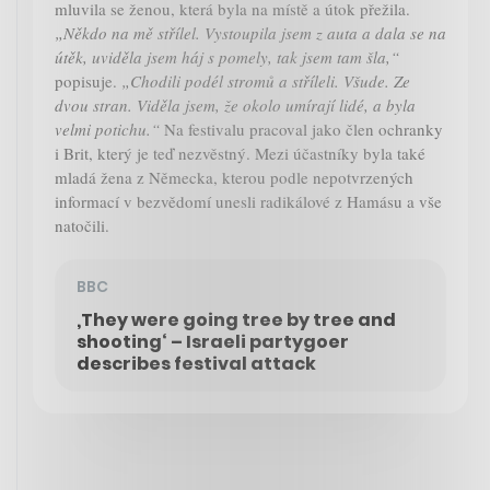
mluvila se ženou, která byla na místě a útok přežila.
„Někdo na mě střílel. Vystoupila jsem z auta a dala se na
útěk, uviděla jsem háj s pomely, tak jsem tam šla,“
popisuje.
„Chodili podél stromů a stříleli. Všude. Ze
dvou stran. Viděla jsem, že okolo umírají lidé, a byla
velmi potichu.“
Na festivalu pracoval jako člen ochranky
i Brit, který je teď nezvěstný. Mezi účastníky byla také
mladá žena z Německa, kterou podle nepotvrzených
informací v bezvědomí unesli radikálové z Hamásu a vše
natočili.
BBC
‚They were going tree by tree and
shooting‘ – Israeli partygoer
describes festival attack