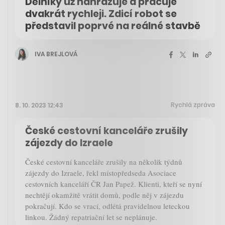
Dělníky už nahrazuje a pracuje
dvakrát rychleji. Zdicí robot se
představil poprvé na reálné stavbě
IVA BREJLOVÁ
Rychlá zpráva
8. 10. 2023 12:43
České cestovní kanceláře zrušily
zájezdy do Izraele
České cestovní kanceláře zrušily na několik týdnů
zájezdy do Izraele, řekl místopředseda Asociace
cestovních kanceláří ČR Jan Papež. Klienti, kteří se nyní
nechtějí okamžitě vrátit domů, podle něj v zájezdu
pokračují. Kdo se vrací, odlétá pravidelnou leteckou
linkou. Žádný repatriační let se neplánuje.