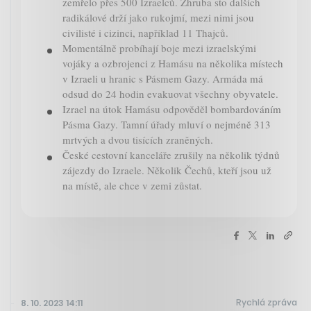
zemřelo přes 500 Izraelců. Zhruba sto dalších
radikálové drží jako rukojmí, mezi nimi jsou
civilisté i cizinci, například 11 Thajců.
Momentálně probíhají boje mezi izraelskými
vojáky a ozbrojenci z Hamásu na několika místech
v Izraeli u hranic s Pásmem Gazy. Armáda má
odsud do 24 hodin evakuovat všechny obyvatele.
Izrael na útok Hamásu odpověděl bombardováním
Pásma Gazy. Tamní úřady mluví o nejméně 313
mrtvých a dvou tisících zraněných.
České cestovní kanceláře zrušily na několik týdnů
zájezdy do Izraele. Několik Čechů, kteří jsou už
na místě, ale chce v zemi zůstat.
Rychlá zpráva
8. 10. 2023 14:11