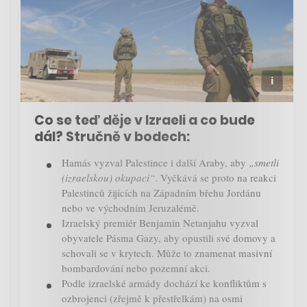
Co se teď děje v Izraeli a co bude
dál? Stručně v bodech:
Hamás vyzval Palestince i další Araby, aby
„smetli
(izraelskou) okupaci“
. Vyčkává se proto na reakci
Palestinců žijících na Západním břehu Jordánu
nebo ve východním Jeruzalémě.
Izraelský premiér Benjamin Netanjahu vyzval
obyvatele Pásma Gazy, aby opustili své domovy a
schovali se v krytech. Může to znamenat masivní
bombardování nebo pozemní akci.
Podle izraelské armády dochází ke konfliktům s
ozbrojenci (zřejmě k přestřelkám) na osmi