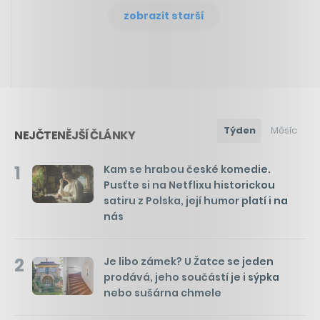
zobrazit starší
Týden
Měsíc
NEJČTENĚJŠÍ ČLÁNKY
1
Kam se hrabou české komedie.
Pusťte si na Netflixu historickou
satiru z Polska, její humor platí i na
nás
2
Je libo zámek? U Žatce se jeden
prodává, jeho součástí je i sýpka
nebo sušárna chmele