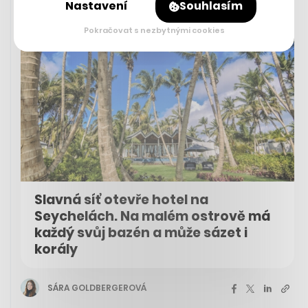
Nastavení
Souhlasím
Pokračovat s nezbytnými cookies
Slavná síť otevře hotel na
Seychelách. Na malém ostrově má
každý svůj bazén a může sázet i
korály
SÁRA GOLDBERGEROVÁ