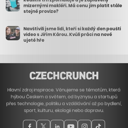
mizernými makléři. Má cenu jim platit stále
stejné provize?
Navštívili jsme lidi, kteří si každý den pouští
video s Jiřím Károu. Kvůli práci na nové
ujeté hře
Hlavní zdroj inspirace. Věnujeme se tématům, která
hýbou Českem a světem, od byznysu a startupů
přes technologie, politiku a vzdělávání až po bydlení,
sport, kulturu, ekologii nebo dopravu.