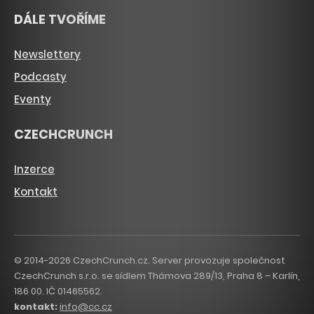
DÁLE TVOŘÍME
Newslettery
Podcasty
Eventy
CZECHCRUNCH
Inzerce
Kontakt
© 2014-2026 CzechCrunch.cz. Server provozuje společnost
CzechCrunch s.r.o. se sídlem Thámova 289/13, Praha 8 – Karlín,
186 00. IČ 01465562.
kontakt:
info@cc.cz