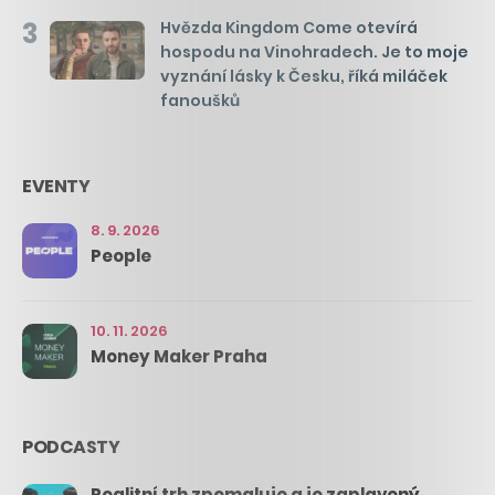
3
Hvězda Kingdom Come otevírá
hospodu na Vinohradech. Je to moje
vyznání lásky k Česku, říká miláček
fanoušků
EVENTY
8. 9. 2026
People
10. 11. 2026
Money Maker Praha
PODCASTY
Realitní trh zpomaluje a je zaplavený