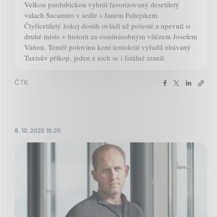
Velkou pardubickou vyhrál favorizovaný desetiletý
valach Sacamiro v sedle s Janem Faltejskem.
Čtyřicetiletý žokej dostih ovládl už pošesté a upevnil si
druhé místo v historii za osminásobným vítězem Josefem
Váňou. Téměř polovinu koní tentokrát vyřadil obávaný
Taxisův příkop, jeden z nich se i fatálně zranil.
ČTK
8. 10. 2023 18:20