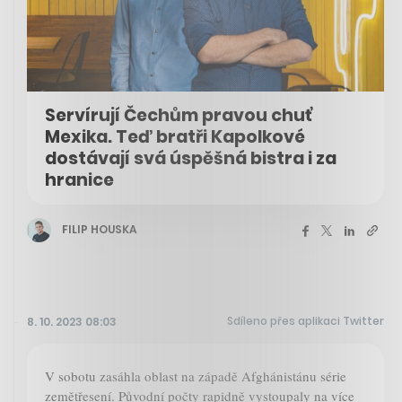
Servírují Čechům pravou chuť
Mexika. Teď bratři Kapolkové
dostávají svá úspěšná bistra i za
hranice
FILIP HOUSKA
Sdíleno přes aplikaci Twitter
8. 10. 2023 08:03
V sobotu zasáhla oblast na západě Afghánistánu série
zemětřesení. Původní počty rapidně vystoupaly na více