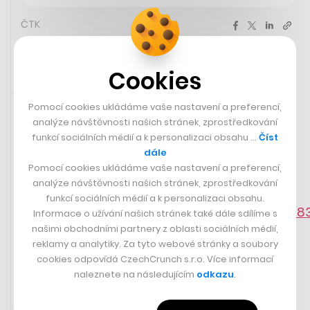
ČTK
Cookies
Sdíleno přes aplikaci Twitter
8. 10. 2023 12:03
Pomocí cookies ukládáme vaše nastavení a preferencí,
analýze návštěvnosti našich stránek, zprostředkování
Max Verstappen z Red Bullu bude potřetí mistrem světa
funkcí sociálních médií a k personalizaci obsahu …
Číst
formule 1. Titul si zajistil tím, že dojel v sobotu druhý ve
dále
sprintu v rámci Velké ceny Kataru. Třikrát byl mistrem
Pomocí cookies ukládáme vaše nastavení a preferencí,
světa taky třeba Niki Lauda nebo Ayrton Senna.
analýze návštěvnosti našich stránek, zprostředkování
funkcí sociálních médií a k personalizaci obsahu.
https://twitter.com/redbull/status/1710738
Informace o užívání našich stránek také dále sdílíme s
našimi obchodními partnery z oblasti sociálních médií,
reklamy a analytiky. Za tyto webové stránky a soubory
cookies odpovídá CzechCrunch s.r.o. Více informací
naleznete na následujícím
odkazu
.
8. 10. 2023 11:20