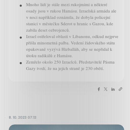
Mnoho lidí je stále mezi rukojmími a některé
osady jsou v rukou Hamásu. Izraelská armáda ale
v noci například oznámila, že dobyla policejní
stanici v městečku Sderot u hranic s Gazou, kde
zabila deset ozbrojenců.
Izrael ostřeloval oblasti v Libanonu, odkud nejprve
přišla minometná palba. Vedení židovského státu
opakovaně vyzývá Hizballáh, aby se nepřidal k
útoku radikálů z Hamásu.
Zemřelo okolo 250 Izraelců. Představitelé Pásma
Gazy tvrdí, že na jejich straně je 230 obětí.
8. 10. 2023 07:13