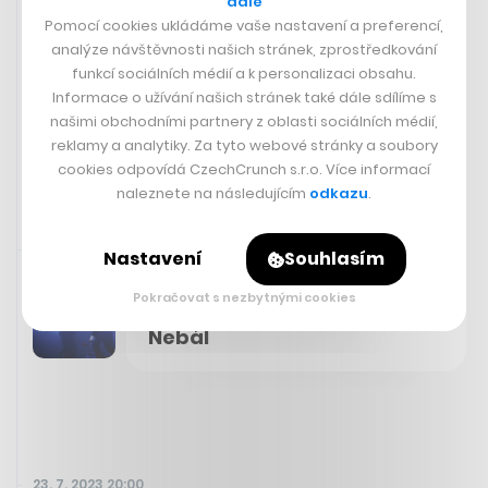
dále
Krize pro Girls Without Clothes,
Pomocí cookies ukládáme vaše nastavení a preferencí,
nový investor Zbrojovky Brno a
analýze návštěvnosti našich stránek, zprostředkování
přímý let na Azorské ostrovy
funkcí sociálních médií a k personalizaci obsahu.
Informace o užívání našich stránek také dále sdílíme s
našimi obchodními partnery z oblasti sociálních médií,
FILIP HOUSKA
reklamy a analytiky. Za tyto webové stránky a soubory
cookies odpovídá CzechCrunch s.r.o. Více informací
naleznete na následujícím
odkazu
.
23. 7. 2023 20:44
Nastavení
Souhlasím
Pokračovat s nezbytnými cookies
9. 9. 2023
Nebál
23. 7. 2023 20:00