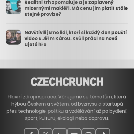
Realitní trh zpomaluje a je zaplavený
mizernými makléři. Má cenu jim platit stále
stejné provize?
Navštívili jsme lidi, kteří si každý den pouští
video s Jiřím Károu. Kvůli práci na nové
ujeté hře
Hlavní zdroj inspirace. Věnujeme se tématům, která
hýbou Českem a světem, od byznysu a startupů
přes technologie, politiku a vzdělávání až po bydlení,
sport, kulturu, ekologii nebo dopravu.