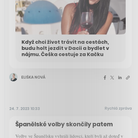
Když chci život trávit na cestách,
budu holt jezdit v Dacii a bydlet v
nájmu. Češka cestuje za Kačku
ELIŠKA NOVÁ
Rychlá zpráva
24. 7. 2023 10:33
Španělské volby skončily patem
Volby ve Španělsku vyhráli lidovci, kteří byli až doteď v