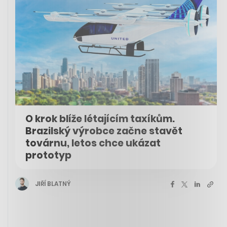
O krok blíže létajícím taxíkům.
Brazilský výrobce začne stavět
továrnu, letos chce ukázat
prototyp
JIŘÍ BLATNÝ