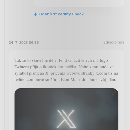
Odebírat Reality Check
Zaujalo nás
24. 7. 2023 06:35
Tak se to skutečně děje. Po dvanácti letech má logo
Twitteru přijít o ikonického ptáčka. Nahrazeno bude za
symbol písmena X, přičemž webové stránky x.com už na
twitter.com nově směřují. Elon Musk dotahuje svůj plán.