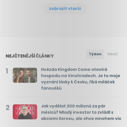
zobrazit starší
Týden
Měsíc
NEJČTENĚJŠÍ ČLÁNKY
1
Hvězda Kingdom Come otevírá
hospodu na Vinohradech. Je to moje
vyznání lásky k Česku, říká miláček
fanoušků
2
Jak vydělat 200 milionů za pár
měsíců? Mladý investor to zvládl s
akciemi Xeroxu, ale chce mnohem víc