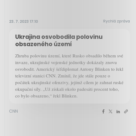
Rychlá zpráva
23. 7. 2023 17:10
Ukrajina osvobodila polovinu
obsazeného území
Zhruba polovinu území, které Rusko obsadilo během své
invaze, ukrajinské vojenské jednotky dokázaly znovu
osvobodit. Americký šéfdiplomat Antony Blinken to řekl
televizní stanici CNN. Zmínil, že jde stále pouze o
počátek ukrajinské ofenzivy, jejímž cílem je zahnat ruské
okupační síly. „Už získali okolo padesáti procent toho,
co bylo obsazeno,“ řekl Blinken.
CNN