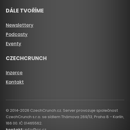
DÁLE TVOŘÍME
Newslettery
Podcasty
Eventy
CZECHCRUNCH
Inzerce
Kontakt
© 2014-2026 CzechCrunch.cz. Server provozuje společnost
CzechCrunch s.r.o. se sídlem Thámova 289/13, Praha 8 – Karlín,
186 00. IČ 01465562.
kontakt:
info@cc.cz