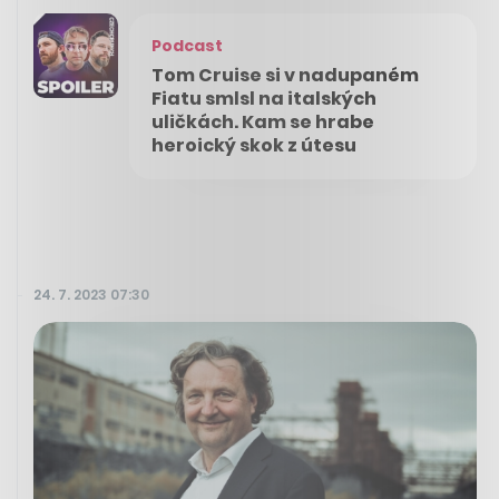
Podcast
Tom Cruise si v nadupaném
Fiatu smlsl na italských
uličkách. Kam se hrabe
heroický skok z útesu
24. 7. 2023 07:30