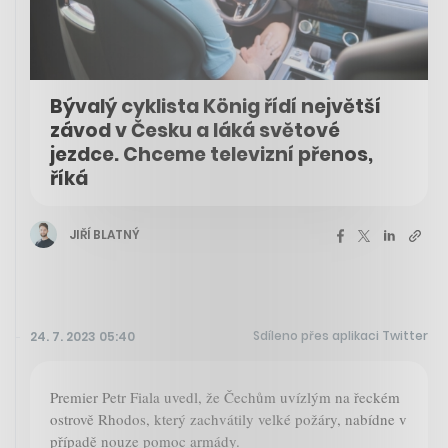
Bývalý cyklista König řídí největší
závod v Česku a láká světové
jezdce. Chceme televizní přenos,
říká
JIŘÍ BLATNÝ
Sdíleno přes aplikaci Twitter
24. 7. 2023 05:40
Premier Petr Fiala uvedl, že Čechům uvízlým na řeckém
ostrově Rhodos, který zachvátily velké požáry, nabídne v
případě nouze pomoc armády.