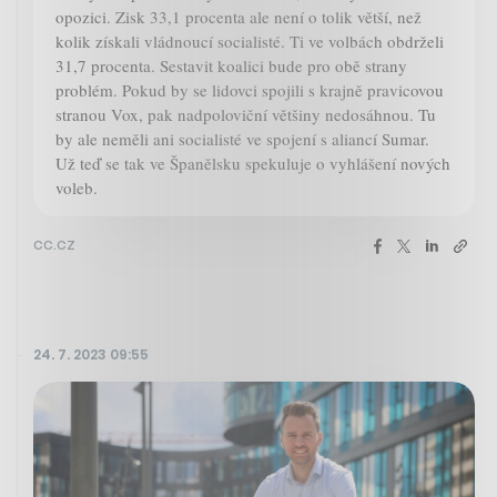
opozici. Zisk 33,1 procenta ale není o tolik větší, než
kolik získali vládnoucí socialisté. Ti ve volbách obdrželi
31,7 procenta. Sestavit koalici bude pro obě strany
problém. Pokud by se lidovci spojili s krajně pravicovou
stranou Vox, pak nadpoloviční většiny nedosáhnou. Tu
by ale neměli ani socialisté ve spojení s aliancí Sumar.
Už teď se tak ve Španělsku spekuluje o vyhlášení nových
voleb.
cc.cz
24. 7. 2023 09:55