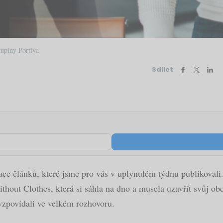
kupiny Portiva
Sdílet
ace článků, které jsme pro vás v uplynulém týdnu publikovali.
thout Clothes, která si sáhla na dno a musela uzavřít svůj ob
yzpovídali ve velkém rozhovoru.