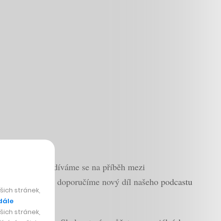
ellnerových, podíváme se na příběh mezi
ly Tugendhat a doporučíme nový díl našeho podcastu
ich stránek,
dále
ich stránek,