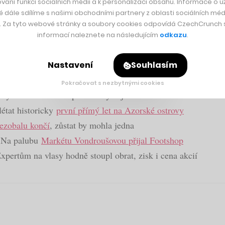
. Nyní přejeme příjemné čtení nebo poslech prostřednictvím 
vání funkcí sociálních médií a k personalizaci obsahu. Informace o už
é dále sdílíme s našimi obchodními partnery z oblasti sociálních médi
dozvědět ve vizuální formě.
y. Za tyto webové stránky a soubory cookies odpovídá CzechCrunch s.
informací naleznete na následujícím
odkazu
.
Nastavení
Souhlasím
Pokračovat s nezbytnými cookies
ových loni věnovala prostředky zejména na vzdělání
état historicky
první přímý let na Azorské ostrovy
ezobalu končí
, zůstat by mohla jedna
. Na palubu
Markétu Vondroušovou přijal Footshop
Expertům na vlasy hodně stoupl obrat, zisk i cena akcií