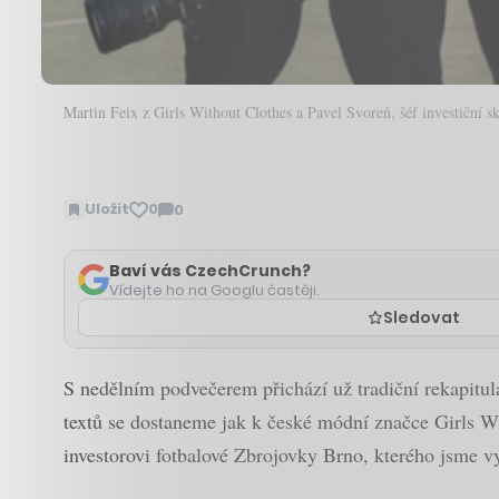
Martin Feix z Girls Without Clothes a Pavel Svoreň, šéf investiční s
Uložit
0
0
Zobrazit
komentáře
Baví vás CzechCrunch?
Vídejte ho na Googlu častěji.
Sledovat
S nedělním podvečerem přichází už tradiční rekapitul
textů se dostaneme jak k české módní značce Girls Wi
investorovi fotbalové Zbrojovky Brno, kterého jsme v