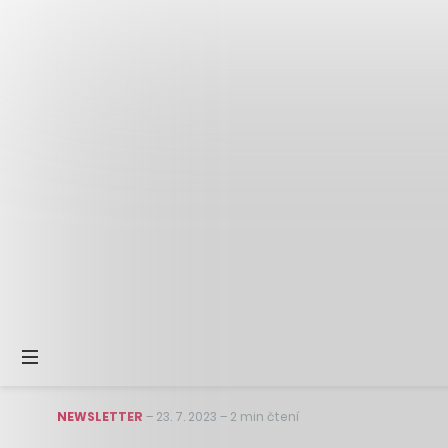
NEWSLETTER
–
23. 7. 2023
–
2 min čtení