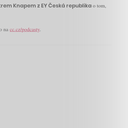
trem Knapem z EY Česká republika
o tom,
mo na
cc.cz/podcasty
.