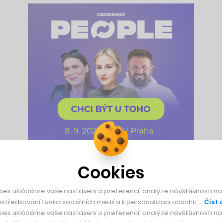
Cookies
připomeneme rekordní výši darů poslanou ze strany Nadace K
ke, vyzdvihneme zajímavý rozhovor s potomkem stavitelů Vi
ies ukládáme vaše nastavení a preferencí, analýze návštěvnosti naš
středkování funkcí sociálních médií a k personalizaci obsahu …
Číst 
ies ukládáme vaše nastavení a preferencí, analýze návštěvnosti naš