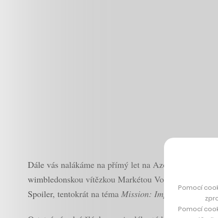
Dále vás nalákáme na přímý let na Azorské ostrovy, 
wimbledonskou vítězkou Markétou Vondroušovou a Ni
Pomocí cook
Spoiler, tentokrát na téma
Mission: Impossible
.
zpro
Pomocí cook