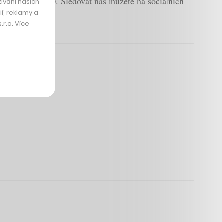
podcastu Weekly. Sledovat nás můžete na sociálních
ívání našich
í, reklamy a
r.o. Více