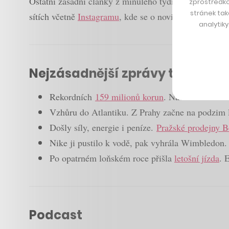
Ostatní zásadní články z minulého týdne najdete níže
zprostředko
stránek tak
sítích včetně
Instagramu
, kde se o novinkách můžete 
analytik
Nejzásadnější zprávy týdne
Rekordních
159 milionů korun
. Nadace Kellner
Vzhůru do Atlantiku. Z Prahy začne na podzim l
Došly síly, energie i peníze.
Pražské prodejny B
Nike ji pustilo k vodě, pak vyhrála Wimbledon
Po opatrném loňském roce přišla
letošní jízda
. 
Podcast