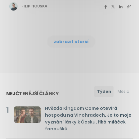
FILIP HOUSKA
zobrazit starší
Týden
Měsíc
NEJČTENĚJŠÍ ČLÁNKY
1
Hvězda Kingdom Come otevírá
hospodu na Vinohradech. Je to moje
vyznání lásky k Česku, říká miláček
fanoušků