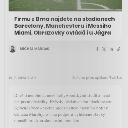
Firmu z Brna najdete na stadionech
Barcelony, Manchesteru i Messiho
Miami. Obrazovky ovládá i u Jágra
MICHAL MANČAŘ
Sdíleno přes aplikaci Twitter
13. 7. 2023 21:30
Dnešní nedohoda mezi hollywoodskými studii a herci
má první důsledky. Hvězdy očekávaného blockbusteru
Oppenheimer
– včetně představitele hlavního hrdiny
Cilliana Murphyho – na podporu vyhlášené stávky
opustili britskou slavnostní premiéru.