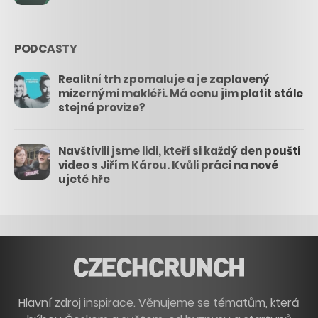
PODCASTY
Realitní trh zpomaluje a je zaplavený
mizernými makléři. Má cenu jim platit stále
stejné provize?
Navštívili jsme lidi, kteří si každý den pouští
video s Jiřím Károu. Kvůli práci na nové
ujeté hře
Hlavní zdroj inspirace. Věnujeme se tématům, která