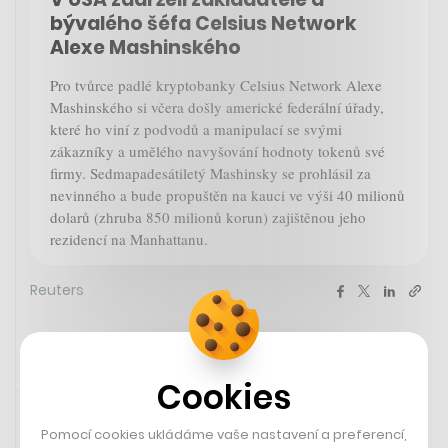
bývalého šéfa Celsius Network
Alexe Mashinského
Pro tvůrce padlé kryptobanky Celsius Network Alexe
Mashinského si včera došly americké federální úřady,
které ho viní z podvodů a manipulací se svými
zákazníky a umělého navyšování hodnoty tokenů své
firmy. Sedmapadesátiletý Mashinsky se prohlásil za
nevinného a bude propuštěn na kauci ve výši 40 milionů
dolarů (zhruba 850 milionů korun) zajištěnou jeho
rezidencí na Manhattanu.
Reuters
Cookies
14. 7. 2023 07:00
Pomocí cookies ukládáme vaše nastavení a preferencí,
Newsletter