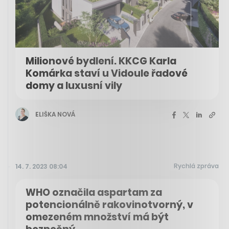
Milionové bydlení. KKCG Karla
Komárka staví u Vidoule řadové
domy a luxusní vily
ELIŠKA NOVÁ
Rychlá zpráva
14. 7. 2023 08:04
WHO označila aspartam za
potencionálně rakovinotvorný, v
omezeném množství má být