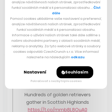
analýze návštěvnosti našich stránek, zprostředkování
Paulie Garand – Rakouský
funkcí sociálních médií a k personalizaci obsahu …
Číst
trest za rychlost – Brněnské
dále
Bary a AI
Pomocí cookies ukládáme vaše nastavení a preferencí,
analýze návštěvnosti našich stránek, zprostředkování
funkcí sociálních médií a k personalizaci obsahu.
Odebírat Reality Check
Informace o užívání našich stránek také dále sdílíme s
našimi obchodními partnery z oblasti sociálních médií,
reklamy a analytiky. Za tyto webové stránky a soubory
cookies odpovídá CzechCrunch s.r.o. Více informací
Sdíleno přes aplikaci Twitter
14. 7. 2023 06:42
naleznete na následujícím
odkazu
.
Ve Skotsku se sešly stovky zlatých retrívrů a jejich
Nastavení
Souhlasím
páníčků a paniček – oblíbené psí plemeno totiž slaví 155
let od narození svého vůbec prvního zástupce.
Pokračovat s nezbytnými cookies
Hundreds of golden retrievers
gather in Scottish Highlands
https://t.co/mmb8L8OuA0