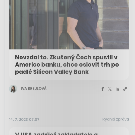
Nevzdal to. Zkušený Čech spustil v
Americe banku, chce oslovit trh po
padlé Silicon Valley Bank
IVA BREJLOVÁ
Rychlá zpráva
14. 7. 2023 07:07
V USA zadrželi zakladatele a