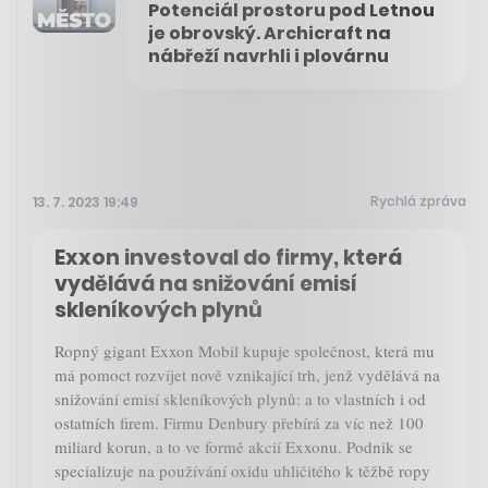
Potenciál prostoru pod Letnou
je obrovský. Archicraft na
nábřeží navrhli i plovárnu
Rychlá zpráva
13. 7. 2023 19:49
Exxon investoval do firmy, která
vydělává na snižování emisí
skleníkových plynů
Ropný gigant Exxon Mobil kupuje společnost, která mu
má pomoct rozvíjet nově vznikající trh, jenž vydělává na
snižování emisí skleníkových plynů: a to vlastních i od
ostatních firem. Firmu Denbury přebírá za víc než 100
miliard korun, a to ve formě akcií Exxonu. Podnik se
specializuje na používání oxidu uhličitého k těžbě ropy