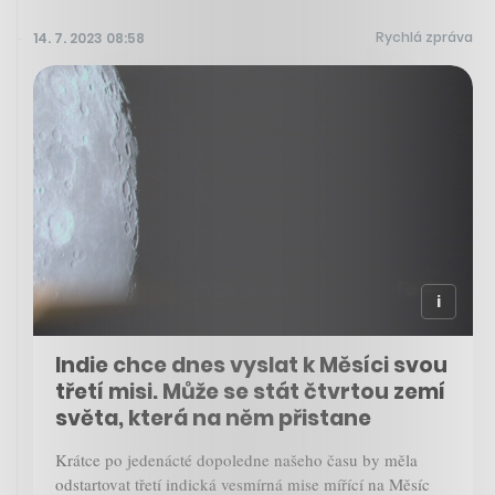
Rychlá zpráva
14. 7. 2023 08:58
Indie chce dnes vyslat k Měsíci svou
třetí misi. Může se stát čtvrtou zemí
světa, která na něm přistane
Krátce po jedenácté dopoledne našeho času by měla
odstartovat třetí indická vesmírná mise mířící na Měsíc