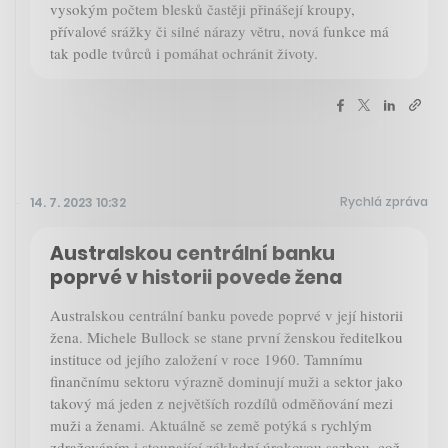
vysokým počtem blesků častěji přinášejí kroupy,
přívalové srážky či silné nárazy větru, nová funkce má
tak podle tvůrců i pomáhat ochránit životy.
Rychlá zpráva
14. 7. 2023 10:32
Australskou centrální banku
poprvé v historii povede žena
Australskou centrální banku povede poprvé v její historii
žena. Michele Bullock se stane první ženskou ředitelkou
instituce od jejího založení v roce 1960. Tamnímu
finančnímu sektoru výrazně dominují muži a sektor jako
takový má jeden z největších rozdílů odměňování mezi
muži a ženami. Aktuálně se země potýká s rychlým
zdražováním i stoupající základní úrokovou sazbou, což