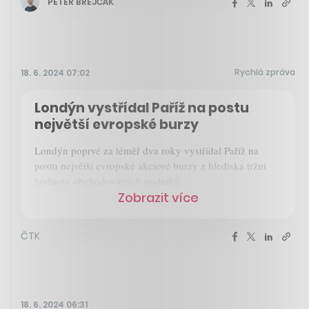
PETER BREJČÁK
Rychlá zpráva
18. 6. 2024 07:02
Londýn vystřídal Paříž na postu
největší evropské burzy
Londýn poprvé za téměř dva roky vystřídal Paříž na
postu největší evropské akciové burzy z hlediska tržní
hodnoty obchodovaných podniků.
Zobrazit více
ČTK
18. 6. 2024 06:31