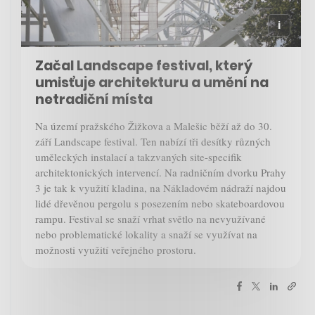
Začal Landscape festival, který
umisťuje architekturu a umění na
netradiční místa
Na území pražského Žižkova a Malešic běží až do 30.
září Landscape festival. Ten nabízí tři desítky různých
uměleckých instalací a takzvaných site-specifik
architektonických intervencí. Na radničním dvorku Prahy
3 je tak k využití kladina, na Nákladovém nádraží najdou
lidé dřevěnou pergolu s posezením nebo skateboardovou
rampu. Festival se snaží vrhat světlo na nevyužívané
nebo problematické lokality a snaží se využívat na
možnosti využití veřejného prostoru.