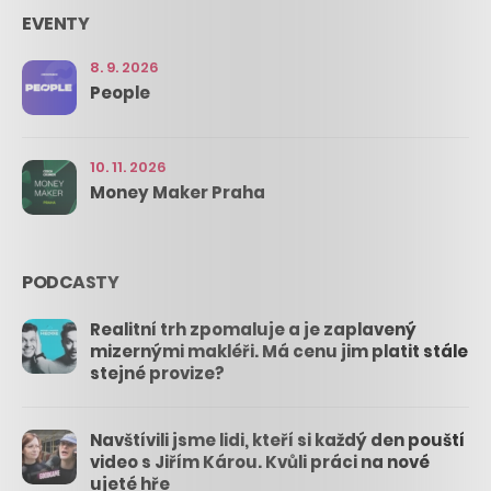
EVENTY
8. 9. 2026
People
10. 11. 2026
Money Maker Praha
PODCASTY
Realitní trh zpomaluje a je zaplavený
mizernými makléři. Má cenu jim platit stále
stejné provize?
Navštívili jsme lidi, kteří si každý den pouští
video s Jiřím Károu. Kvůli práci na nové
ujeté hře