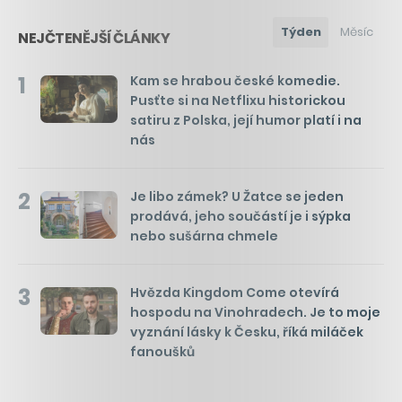
Týden
Měsíc
NEJČTENĚJŠÍ ČLÁNKY
1
Kam se hrabou české komedie.
Pusťte si na Netflixu historickou
satiru z Polska, její humor platí i na
nás
2
Je libo zámek? U Žatce se jeden
prodává, jeho součástí je i sýpka
nebo sušárna chmele
3
Hvězda Kingdom Come otevírá
hospodu na Vinohradech. Je to moje
vyznání lásky k Česku, říká miláček
fanoušků