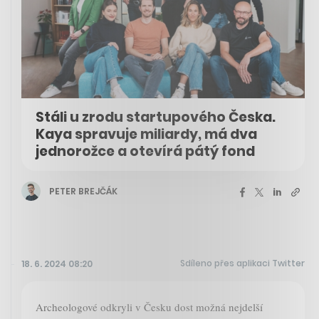
Stáli u zrodu startupového Česka.
Kaya spravuje miliardy, má dva
jednorožce a otevírá pátý fond
PETER BREJČÁK
Sdíleno přes aplikaci Twitter
18. 6. 2024 08:20
Archeologové odkryli v Česku dost možná nejdelší