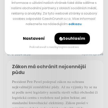
Informace o užívání našich stránek také dále sdílíme s
našimi obchodními partnery z oblasti sociálních médií,
— Zoo Praha (@zoo_praha)
June 12,
reklamy a analytiky. Za tyto webové stránky a soubory
2024
cookies odpovídá CzechCrunch s.r.o. Více informací
naleznete na následujícím
odkazu
.
Nastavení
Souhlasím
Pokračovat s nezbytnými cookies
Rychlá zpráva
17. 6. 2024 19:38
Zákon má ochránit nejcennější
půdu
Prezident Petr Pavel podepsal zákon na ochranu
nejkvalitnější zemědělské půdy. Až na výjimky by se na
ní podle nové legislativy neměla stavět velká obchodní či
logistická centra s rozlohou nad jeden hektar, ani
standardní fotovoltaické elektrárny. Zákon prošel v
mírnější podobně, než v jaké ho schválila vláda.