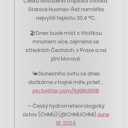
Česku dosažena tropická třicítka.
Stanice Husinec-Řež naměřila
nejvyšší teplotu 30,4 °C.
🏖Dnes bude míst s třicítkou
mnohem více, zejména ve
středních Čechách, v Praze a na
jižní Moravě.
🌤Slunečního svitu se dnes
dočkáme v hojné míře, pršet…
pic.twitter.com/8jl6RUER18
— Český hydrometeorologický
ústav (ČHMÚ) (@CHMUCHMI)
June
18, 2024