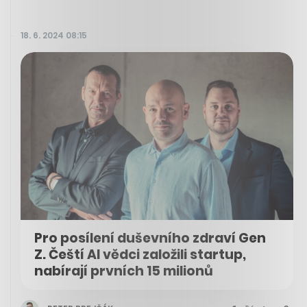
18. 6. 2024 08:15
Pro posílení duševního zdraví Gen
Z. Čeští AI vědci založili startup,
nabírají prvních 15 milionů