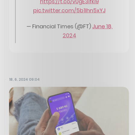
https://t.co/v0gE3ifki9
pic.twitter.com/5b1lhn5xYJ
— Financial Times (@FT)
June 18,
2024
18. 6. 2024 09:04