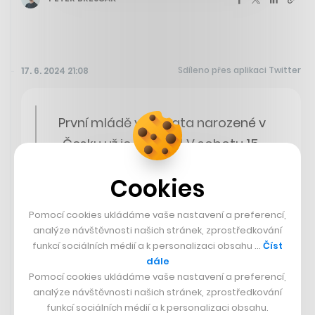
Sdíleno přes aplikaci Twitter
17. 6. 2024 21:08
První mládě vombata narozené v
Česku už je k vidění! V sobotu 15.
června odhalí pohlaví i jméno
Cookies
malého vombata patron
pražských vombatů, herec a
Pomocí cookies ukládáme vaše nastavení a preferencí,
moderátor Ondřej Sokol. Slavnostní
analýze návštěvnosti našich stránek, zprostředkování
funkcí sociálních médií a k personalizaci obsahu …
Číst
akce začne ve 14 hodin v Darwinově
dále
kráteru v dolní části Zoo Praha.
Pomocí cookies ukládáme vaše nastavení a preferencí,
https://t.co/BOM4TNSnId
analýze návštěvnosti našich stránek, zprostředkování
funkcí sociálních médií a k personalizaci obsahu.
pic.twitter.com/M3wV2aYDyw