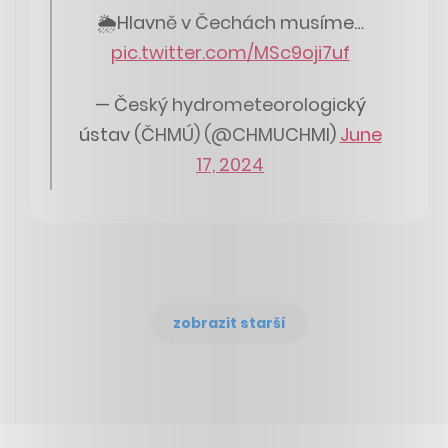
🌦Hlavně v Čechách musíme…
pic.twitter.com/MSc9oji7uf
— Český hydrometeorologický
ústav (ČHMÚ) (@CHMUCHMI)
June
17, 2024
zobrazit starší