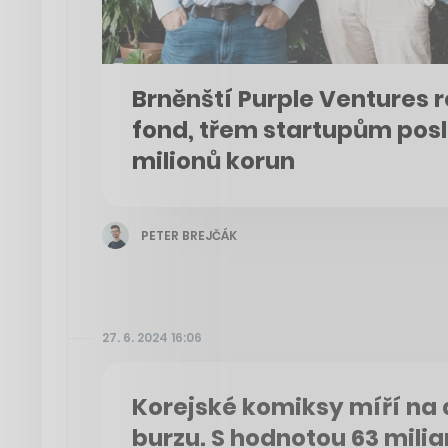
Brněnští Purple Ventures 
fond, třem startupům posl
milionů korun
PETER BREJČÁK
27. 6. 2024 16:06
Korejské komiksy míří na
burzu. S hodnotou 63 milia