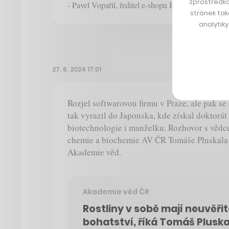
zprostředko
- Pavel Vopařil, ředitel e-shopu Bonami, o Temu a 
stránek tak
analytik
27. 6. 2024 17:01
Rozjel softwarovou firmu v Praze, ale pak se c
tak vyrazil do Japonska, kde získal doktorát
biotechnologie i manželku. Rozhovor s vědc
chemie a biochemie AV ČR Tomáše Pluskala 
Akademie věd.
Akademie věd ČR
Rostliny v sobě mají neuvěři
bohatství, říká Tomáš Pluska