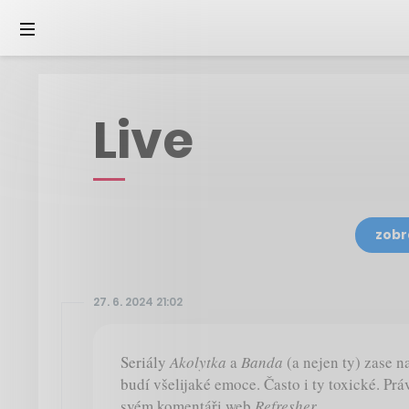
Live
zobr
27. 6. 2024 21:02
Seriály
Akolytka
a
Banda
(a nejen ty) zase n
budí všelijaké emoce. Často i ty toxické. Prá
svém komentáři web
Refresher
.