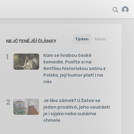
Týden
Měsíc
NEJČTENĚJŠÍ ČLÁNKY
1
Kam se hrabou české
komedie. Pusťte si na
Netflixu historickou satiru z
Polska, její humor platí i na
nás
2
Je libo zámek? U Žatce se
jeden prodává, jeho součástí
je i sýpka nebo sušárna
chmele