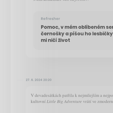
Refresher
Pomoc, v mém oblíbeném seri
černošky a píšou ho lesbičky
mi ničí život
27. 6. 2024 20:20
V devadesátkách patřila k nejmilejším a nejp
kultovní
Little Big Adventure
vrátí ve zmodern