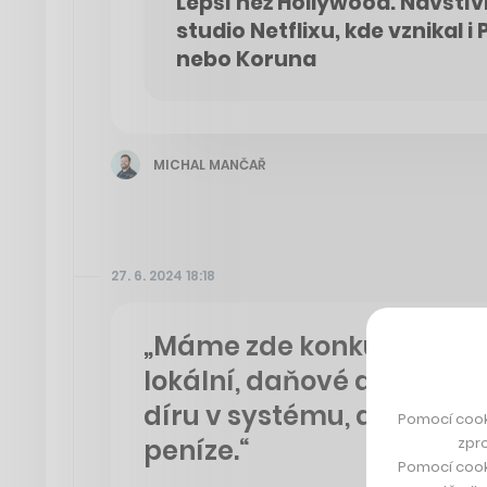
Lepší než Hollywood. Navštívi
studio Netflixu, kde vznikal 
nebo Koruna
MICHAL MANČAŘ
27. 6. 2024 18:18
„Máme zde konkurenci, k
lokální, daňové a celní z
díru v systému, a stát tí
Pomocí cook
zpro
peníze.“
Pomocí cook