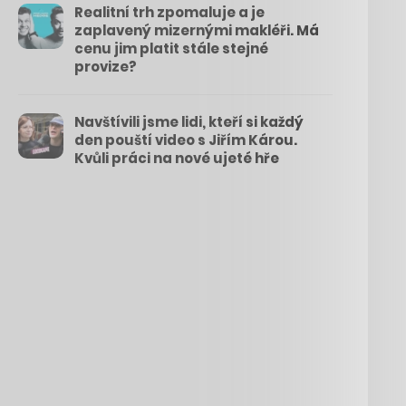
Realitní trh zpomaluje a je
zaplavený mizernými makléři. Má
cenu jim platit stále stejné
provize?
Navštívili jsme lidi, kteří si každý
den pouští video s Jiřím Károu.
Kvůli práci na nové ujeté hře