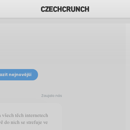
azit nejnovější
Zaujalo nás
a všech těch internetech
vě do nich se strefuje ve