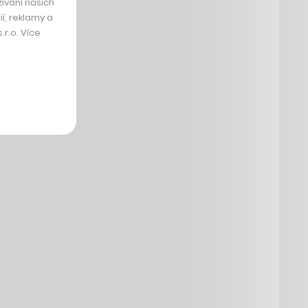
ívání našich
í, reklamy a
r.o. Více