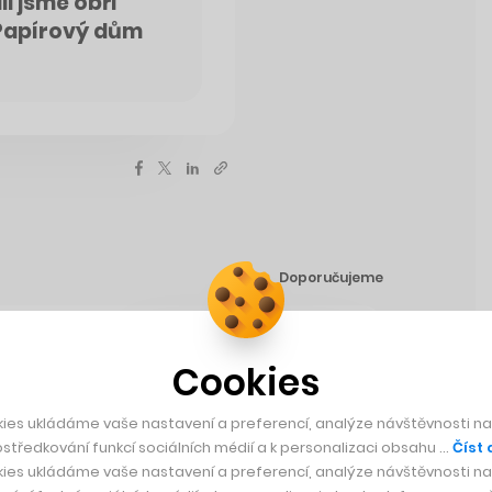
li jsme obří
i Papírový dům
Doporučujeme
terá nedodržuje
Cookies
ákony nebo využívá
m pádem přichází o
ies ukládáme vaše nastavení a preferencí, analýze návštěvnosti naš
středkování funkcí sociálních médií a k personalizaci obsahu …
Číst 
ies ukládáme vaše nastavení a preferencí, analýze návštěvnosti naš