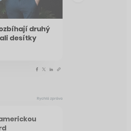
rozbíhají druhý
ali desítky
Rychlá zpráva
 americkou
rd