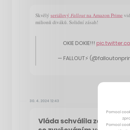
Skvělý
seriálový
Fallout
na Amazon Prime
vid
milionů diváků. Solidní zásah!
OKIE DOKIE!!!
pic.twitter.
— FALLOUT⚡️ (@falloutonpr
30. 4. 2024 12:43
Pomocí cook
zpro
Vláda schválila zákon s r
Pomocí cook
se zvyšováním věku nad 6