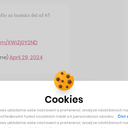
ělo za šestnáct dní už 65
com/XWiZj0Y2ND
ime)
April 29, 2024
Cookies
Rychlá zpráva
ies ukládáme vaše nastavení a preferencí, analýze návštěvnosti naš
středkování funkcí sociálních médií a k personalizaci obsahu …
Číst 
eformou penzí
ies ukládáme vaše nastavení a preferencí, analýze návštěvnosti naš
5 let