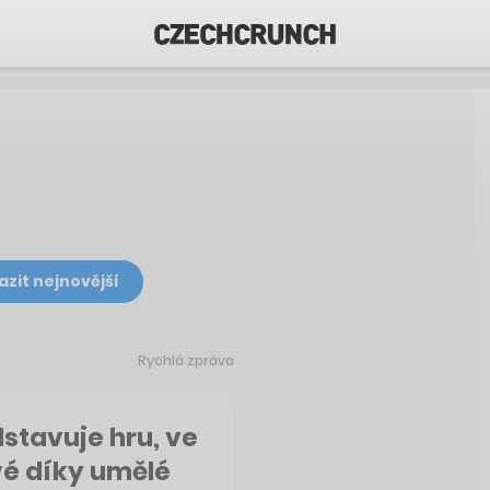
azit nejnovější
Rychlá zpráva
stavuje hru, ve
vé díky umělé