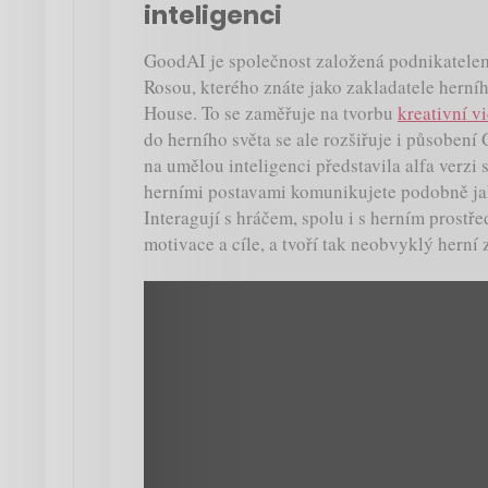
inteligenci
GoodAI je společnost založená podnikatel
Rosou, kterého znáte jako zakladatele herní
House. To se zaměřuje na tvorbu
kreativní 
do herního světa se ale rozšiřuje i působen
na umělou inteligenci představila alfa verzi
herními postavami komunikujete podobně ja
Interagují s hráčem, spolu i s herním prostřed
motivace a cíle, a tvoří tak neobvyklý herní 