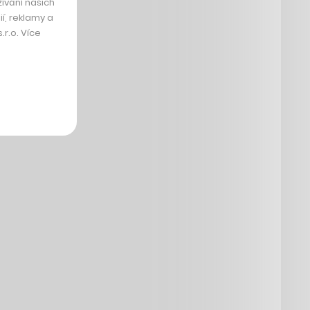
ívání našich
í, reklamy a
r.o. Více