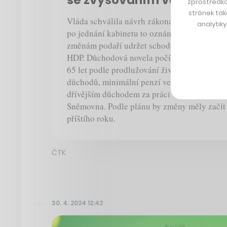
zprostředko
stránek tak
Vláda schválila návrh zákona s reformou pen
analytik
po jednání kabinetu to oznámil premiér Petr 
změnám podaří udržet schodek rozpočtu ko
HDP. Důchodová novela počítá s navyšován
65 let podle prodlužování života, snižován
důchodů, minimální penzí ve výši 20 procen
dřívějším důchodem za práci v rizikovém pr
Sněmovna. Podle plánu by změny měly začít 
příštího roku.
ČTK
30. 4. 2024 12:42