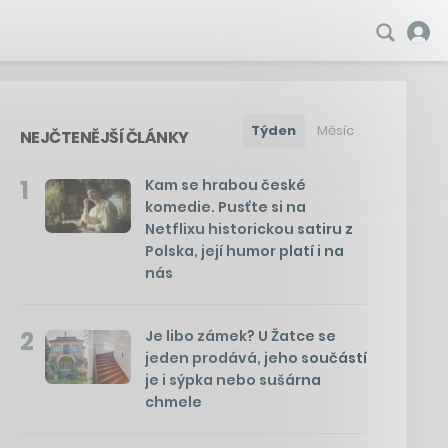
Týden
Měsíc
NEJČTENĚJŠÍ ČLÁNKY
1
Kam se hrabou české
komedie. Pusťte si na
Netflixu historickou satiru z
Polska, její humor platí i na
nás
2
Je libo zámek? U Žatce se
jeden prodává, jeho součástí
je i sýpka nebo sušárna
chmele