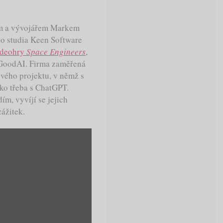
em a vývojářem Markem
ho studia Keen Software
videohry
Space Engineers
,
í GoodAI. Firma zaměřená
 svého projektu, v němž s
ko třeba s ChatGPT.
ím, vyvíjí se jejich
zážitek.