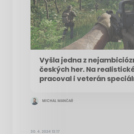
Vyšla jedna z nejambicióz
českých her. Na realistické
pracoval i veterán speciáln
MICHAL MANČAŘ
30. 4. 2024 13:17