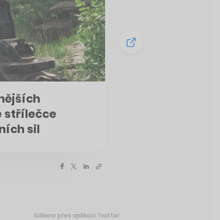
nějších
 střílečce
ích sil
Sdíleno přes aplikaci Twitter