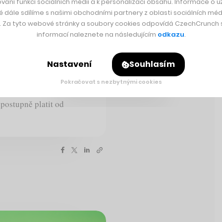
vání funkcí sociálních médií a k personalizaci obsahu. Informace o už
é dále sdílíme s našimi obchodními partnery z oblasti sociálních médi
zí. Na tiskové konferenci
y. Za tyto webové stránky a soubory cookies odpovídá CzechCrunch s.
Fiala. Podle něj se díky
informací naleznete na následujícím
odkazu
.
lem jednoho procenta
ím důchodového věku nad
Nastavení
Souhlasím
ím výpočtu nových
t průměrné mzdy či
Pokračovat s nezbytnými cookies
ostředí. Normu dostane
postupně platit od