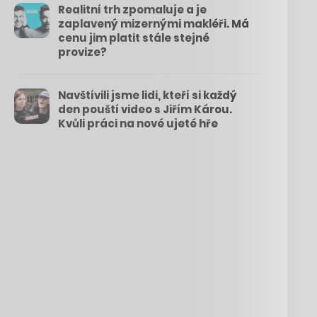
Realitní trh zpomaluje a je
zaplavený mizernými makléři. Má
cenu jim platit stále stejné
provize?
Navštívili jsme lidi, kteří si každý
den pouští video s Jiřím Károu.
Kvůli práci na nové ujeté hře