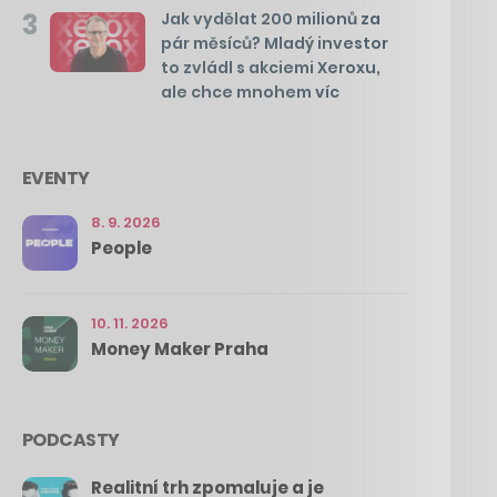
3
Jak vydělat 200 milionů za
pár měsíců? Mladý investor
to zvládl s akciemi Xeroxu,
ale chce mnohem víc
EVENTY
8. 9. 2026
People
10. 11. 2026
Money Maker Praha
PODCASTY
Realitní trh zpomaluje a je