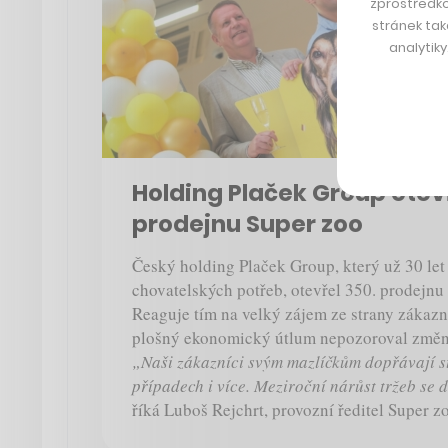
zprostředko
stránek tak
analytik
Holding Plaček Group otevř
prodejnu Super zoo
Český holding Plaček Group, který už 30 le
chovatelských potřeb, otevřel 350. prodejnu 
Reaguje tím na velký zájem ze strany zákazn
plošný ekonomický útlum nepozoroval změn
„Naši zákazníci svým mazlíčkům dopřávají st
případech i více. Meziroční nárůst tržeb se 
říká Luboš Rejchrt, provozní ředitel Super z