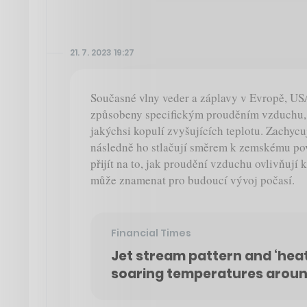
21. 7. 2023 19:27
Současné vlny veder a záplavy v Evropě, USA
způsobeny specifickým prouděním vzduchu, 
jakýchsi kopulí zvyšujících teplotu. Zachycu
následně ho stlačují směrem k zemskému pov
přijít na to, jak proudění vzduchu ovlivňují 
může znamenat pro budoucí vývoj počasí.
Financial Times
Jet stream pattern and ‘hea
soaring temperatures aroun