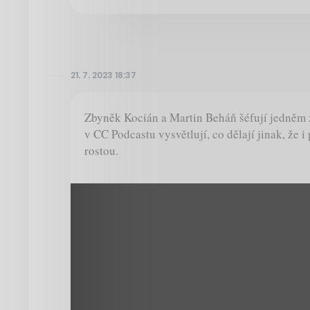
21. 7. 2023 18:37
Zbyněk Kocián a Martin Beháň šéfují jedněm 
v CC Podcastu vysvětlují, co dělají jinak, že i
rostou.