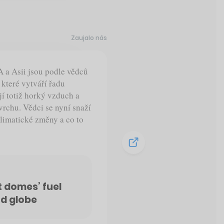
Zaujalo nás
 a Asii jsou podle vědců
které vytváří řadu
jí totiž horký vzduch a
rchu. Vědci se nyní snaží
klimatické změny a co to
t domes’ fuel
d globe