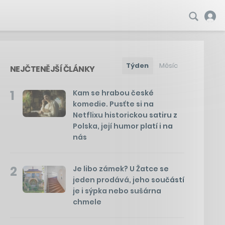
Týden
Měsíc
NEJČTENĚJŠÍ ČLÁNKY
1
Kam se hrabou české
komedie. Pusťte si na
Netflixu historickou satiru z
Polska, její humor platí i na
nás
2
Je libo zámek? U Žatce se
jeden prodává, jeho součástí
je i sýpka nebo sušárna
chmele