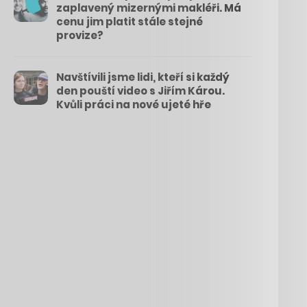
zaplavený mizernými makléři. Má
cenu jim platit stále stejné
provize?
Navštívili jsme lidi, kteří si každý
den pouští video s Jiřím Károu.
Kvůli práci na nové ujeté hře