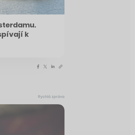
msterdamu.
spívají k
Rychlá zpráva