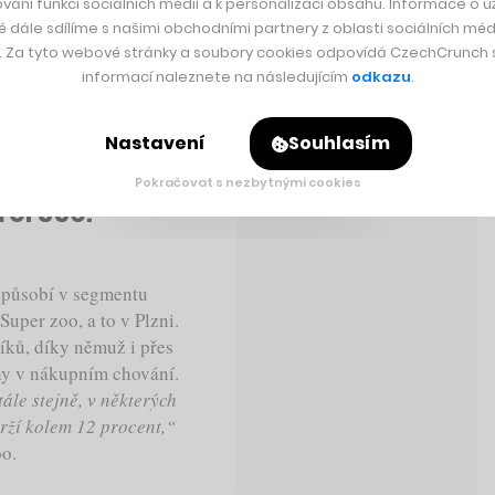
vání funkcí sociálních médií a k personalizaci obsahu. Informace o už
é dále sdílíme s našimi obchodními partnery z oblasti sociálních médi
y. Za tyto webové stránky a soubory cookies odpovídá CzechCrunch s.
informací naleznete na následujícím
odkazu
.
Nastavení
Souhlasím
Pokračovat s nezbytnými cookies
el 350.
t působí v segmentu
Super zoo, a to v Plzni.
íků, díky němuž i přes
y v nákupním chování.
ále stejně, v některých
drží kolem 12 procent,“
oo.