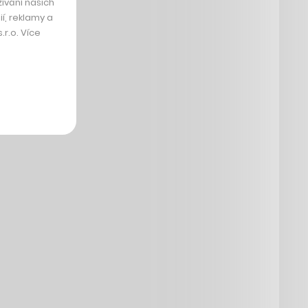
ívání našich
í, reklamy a
r.o. Více