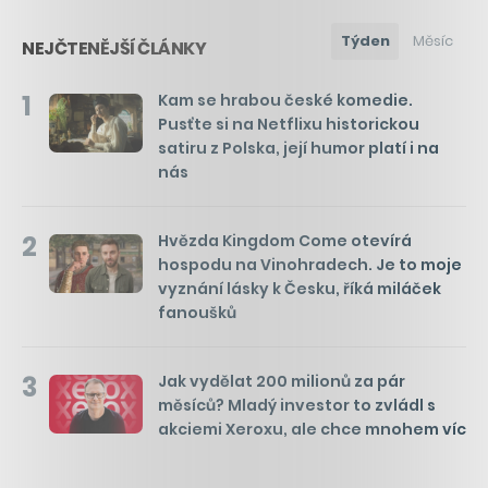
Týden
Měsíc
NEJČTENĚJŠÍ ČLÁNKY
1
Kam se hrabou české komedie.
Pusťte si na Netflixu historickou
satiru z Polska, její humor platí i na
nás
2
Hvězda Kingdom Come otevírá
hospodu na Vinohradech. Je to moje
vyznání lásky k Česku, říká miláček
fanoušků
3
Jak vydělat 200 milionů za pár
měsíců? Mladý investor to zvládl s
akciemi Xeroxu, ale chce mnohem víc