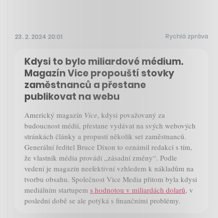
Rychlá zpráva
23. 2. 2024 20:01
Kdysi to bylo miliardové médium.
Magazín Vice propouští stovky
zaměstnanců a přestane
publikovat na webu
Americký magazín
Vice
, kdysi považovaný za
budoucnost médií, přestane vydávat na svých webových
stránkách články a propustí několik set zaměstnanců.
Generální ředitel Bruce Dixon to oznámil redakci s tím,
že vlastník média provádí „zásadní změny“. Podle
vedení je magazín neefektivní vzhledem k nákladům na
tvorbu obsahu. Společnost Vice Media přitom byla kdysi
mediálním startupem
s hodnotou v miliardách dolarů
, v
poslední době se ale potýká s finančními problémy.