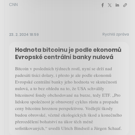
CNN
Rychlá zpráva
23. 2. 2024 18:59
Hodnota bitcoinu je podle ekonomů
Evropské centrální banky nulová
Bitcoin v posledních týdnech rostl, nyní se drží nad
padesáti tisíci dolary, i přesto je ale podle ekonomů
Evropské centrální banky jeho hodnota ve skutečnosti
nulová, a to bez ohledu na to, že USA schválily
bitcoinové fondy obchodované na burze, tedy ETF. „Pro
lidskou společnost je obnovený cyklus růstu a propadu
ceny bitcoinu hroznou perspektivou. Vedlejší škody
budou obrovské, včetně ekologických škod a konečného
přerozdělení bohatství na úkor těch méně
sofistikovaných,“ uvedli Ulrich Bindseil a Jürgen Schaaf.