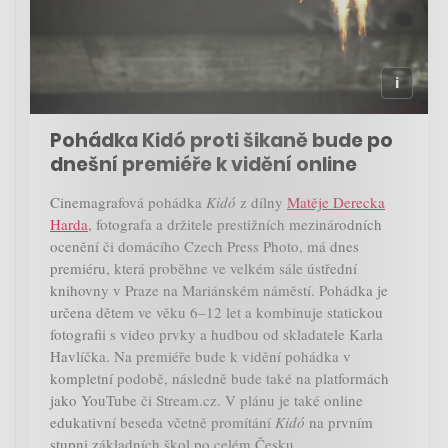
Pohádka Kidó proti šikaně bude po
dnešní premiéře k vidění online
Cinemagrafová pohádka
Kidó
z dílny
Matěje Derecka
Harda
, fotografa a držitele prestižních mezinárodních
ocenění či domácího Czech Press Photo, má dnes
premiéru, která proběhne ve velkém sále ústřední
knihovny v Praze na Mariánském náměstí. Pohádka je
určena dětem ve věku 6–12 let a kombinuje statickou
fotografii s video prvky a hudbou od skladatele Karla
Havlíčka. Na premiéře bude k vidění pohádka v
kompletní podobě, následně bude také na platformách
jako YouTube či Stream.cz. V plánu je také online
edukativní beseda včetně promítání
Kidó
na prvním
stupni základních škol po celém Česku.