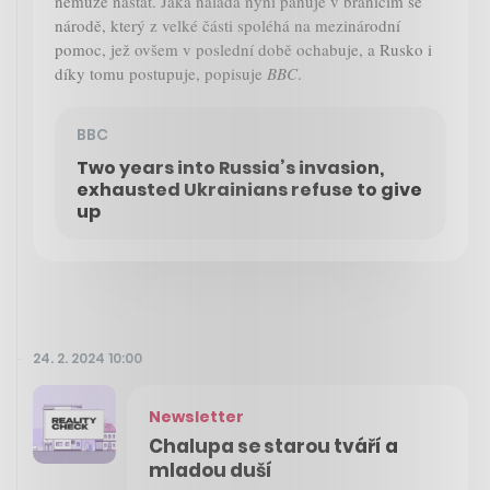
nemůže nastat. Jaká nálada nyní panuje v bránícím se
národě, který z velké části spoléhá na mezinárodní
pomoc, jež ovšem v poslední době ochabuje, a Rusko i
díky tomu postupuje, popisuje
BBC
.
BBC
Two years into Russia’s invasion,
exhausted Ukrainians refuse to give
up
24. 2. 2024 10:00
Newsletter
Chalupa se starou tváří a
mladou duší