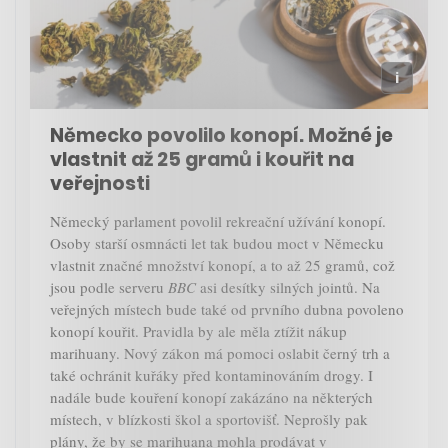
Německo povolilo konopí. Možné je
vlastnit až 25 gramů i kouřit na
veřejnosti
Německý parlament povolil rekreační užívání konopí.
Osoby starší osmnácti let tak budou moct v Německu
vlastnit značné množství konopí, a to až 25 gramů, což
jsou podle serveru
BBC
asi desítky silných jointů. Na
veřejných místech bude také od prvního dubna povoleno
konopí kouřit. Pravidla by ale měla ztížit nákup
marihuany. Nový zákon má pomoci oslabit černý trh a
také ochránit kuřáky před kontaminováním drogy. I
nadále bude kouření konopí zakázáno na některých
místech, v blízkosti škol a sportovišť. Neprošly pak
plány, že by se marihuana mohla prodávat v