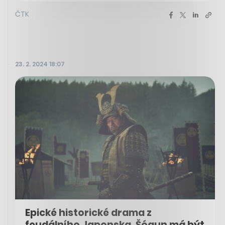
ČTK
23. 2. 2024 18:07
Epické historické drama z
feudálního Japonska. Šógun má být