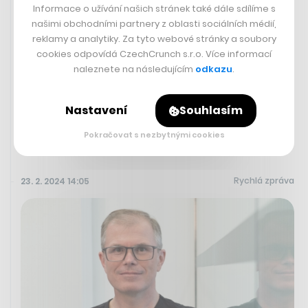
Informace o užívání našich stránek také dále sdílíme s
našimi obchodními partnery z oblasti sociálních médií,
Umělá inteligence Googlu spustila
reklamy a analytiky. Za tyto webové stránky a soubory
novou vlnu americké kulturní války.
cookies odpovídá CzechCrunch s.r.o. Více informací
naleznete na následujícím
odkazu
.
Tvořila historicky nepřesné snímky
Nastavení
Souhlasím
JIŘÍ BLATNÝ
Pokračovat s nezbytnými cookies
Rychlá zpráva
23. 2. 2024 14:05