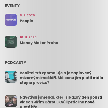
EVENTY
8. 9. 2026
People
10. 11. 2026
Money Maker Praha
PODCASTY
Realitní trh zpomaluje a je zaplavený
mizernými makléři. Má cenu jim platit stále
stejné provize?
Navštívili jsme lidi, kteří si každý den pouští
video s Jiřím Károu. Kvůli práci na nové
ujeté hře