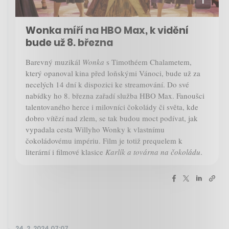
Wonka míří na HBO Max, k vidění
bude už 8. března
Barevný muzikál
Wonka
s Timothéem Chalametem,
který opanoval kina před loňskými Vánoci, bude už za
necelých 14 dní k dispozici ke streamování. Do své
nabídky ho 8. března zařadí služba HBO Max. Fanoušci
talentovaného herce i milovníci čokolády či světa, kde
dobro vítězí nad zlem, se tak budou moct podívat, jak
vypadala cesta Willyho Wonky k vlastnímu
čokoládovému impériu. Film je totiž prequelem k
literární i filmové klasice
Karlík a továrna na čokoládu
.
24. 2. 2024 07:07