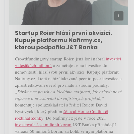
Startup Roier hlásí první akvizici.
Kupuje platformu Nafirmy.cz,
kterou podpořila J&T Banka
Crowdfundingový startup Roier, jenž loni nabral
investici
v desítkách milionů
a zaměřuje se na investice do
nemovitostí, hlásí svou první akvizici. Kupuje platformu
Nafirmy.cz, která nabízí takzvané peer-to-peer investice a
zprostředkování úvěrů pro malé a střední podniky.
„Díváme se po trhu a hledáme možnosti, jak oslovit nové
zájemce o investování do zajištěných projektů,“
komentuje spoluzakladatel a ředitel Roieru David
Bystrzycki, který předtím
šéfoval Home Creditu či
rozbíhal Zonky
. Do Nafirmy.cz ještě v roce 2021
investovala šest milionů korun
J&T Banka při tehdejší
valuaci 60 milionů korun, za kolik se nyní platforma