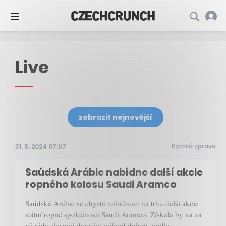
Live
zobrazit nejnovější
Rychlá zpráva
31. 5. 2024 07:07
Saúdská Arábie nabídne další akcie
ropného kolosu Saudi Aramco
Saúdská Arábie se chystá nabídnout na trhu další akcie
státní ropné společnosti Saudi Aramco. Získala by na za
ně ráda alespoň dvanáct miliard dolarů, podle