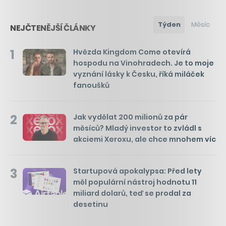
Týden
Měsíc
NEJČTENĚJŠÍ ČLÁNKY
1
Hvězda Kingdom Come otevírá
hospodu na Vinohradech. Je to moje
vyznání lásky k Česku, říká miláček
fanoušků
2
Jak vydělat 200 milionů za pár
měsíců? Mladý investor to zvládl s
akciemi Xeroxu, ale chce mnohem víc
3
Startupová apokalypsa: Před lety
měl populární nástroj hodnotu 11
miliard dolarů, teď se prodal za
desetinu