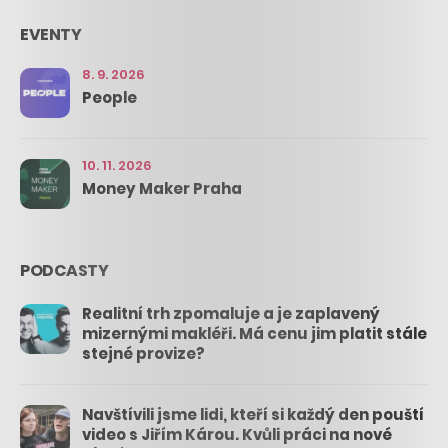
EVENTY
8. 9. 2026
People
10. 11. 2026
Money Maker Praha
PODCASTY
Realitní trh zpomaluje a je zaplavený
mizernými makléři. Má cenu jim platit stále
stejné provize?
Navštívili jsme lidi, kteří si každý den pouští
video s Jiřím Károu. Kvůli práci na nové