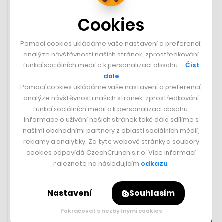
Nejsledovanější slovenská televize Markíza nemůže a ani
Cookies
nehodlá ustupovat ultimátům ohledně své programové
struktury a personálních otázek. ČTK o tom dnes
Pomocí cookies ukládáme vaše nastavení a preferencí,
informoval PR manažer televize Lukáš Kočišek v reakci
analýze návštěvnosti našich stránek, zprostředkování
na výzvu části pracovníků a spolupracovníků Markízy,
funkcí sociálních médií a k personalizaci obsahu …
Číst
kteří vedení televize vyzvali k závazku, že bude
dále
pokračovat ve vysílání politického diskusního pořadu.
Zobrazit více
Pomocí cookies ukládáme vaše nastavení a preferencí,
analýze návštěvnosti našich stránek, zprostředkování
funkcí sociálních médií a k personalizaci obsahu.
ČTK
Informace o užívání našich stránek také dále sdílíme s
našimi obchodními partnery z oblasti sociálních médií,
reklamy a analytiky. Za tyto webové stránky a soubory
cookies odpovídá CzechCrunch s.r.o. Více informací
naleznete na následujícím
odkazu
.
30. 5. 2024 14:30
Nastavení
Souhlasím
Pokračovat s nezbytnými cookies