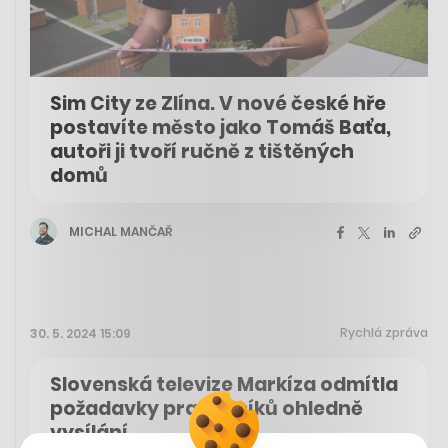
Sim City ze Zlína. V nové české hře
postavíte město jako Tomáš Baťa,
autoři ji tvoří ručně z tištěných
domů
MICHAL MANČAŘ
Rychlá zpráva
30. 5. 2024 15:09
Slovenská televize Markíza odmítla
požadavky pracovníků ohledně
vysílání