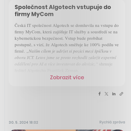
Společnost Algotech vstupuje do
firmy MyCom
Česká IT společnost Algotech se domluvila na vstupu do
firmy MyCom, která zajišťuje IT služby a soustředí se na
kybernetickou bezpečnost. Vstup bude probíhat
postupně, s vizí, že Algotech směřuje ke 100% podílu ve
firmě.
„Naším cílem je udržet si pozici mezi špičkou v
oboru ICT. Letos jsme se proto rozhodli založit expertní
oddělení pro AI a více investovat do akvizic,“
shrnuje
ředitel Algotechu František Zeman.
Zobrazit více
Rychlá zpráva
30. 5. 2024 18:02