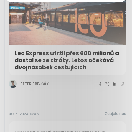
Leo Express utržil přes 600 milionů a
dostal se ze ztráty. Letos očekává
dvojnásobek cestujících
PETER BREJČÁK
Zaujalo nás
30. 5. 2024 13:45
Nedostatek systémů potřebných pro případ války