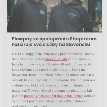
Flowpay ve spolupráci s Shoptetem
rozšiřuje své služby na Slovensku
České e-shopy si na svůj rozvoj prostřednictvím služby
Shoptet Boost, kterou
Shoptet spustil
ve spolupráci s
fintechem Flowpay, půjčily přes 40 milionů korun. Od
konce května bude nově služba dostupná také na
Slovensku. Boost umožňuje během 15 minut zažádat o
úvěr 40 tisíc eur (necelý milion korun), které budou moci
e-shopy využít ke svému rozvoji a růstu. Shoptet již
integroval Flowpay do své e-commerce platformy, kde
pomocí
prediktivních modelů umělé inteligence
dokáže
vyhodnotit potenciál e-shopu a na základě toho mu
poskytnout financování.