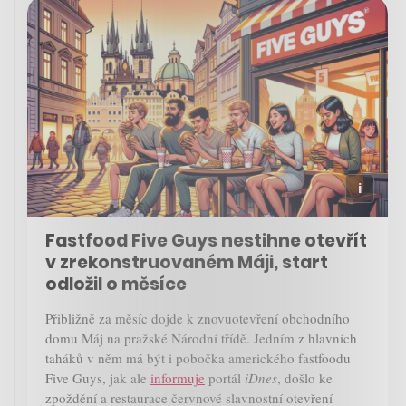
Fastfood Five Guys nestihne otevřít
v zrekonstruovaném Máji, start
odložil o měsíce
Přibližně za měsíc dojde k znovuotevření obchodního
domu Máj na pražské Národní třídě. Jedním z hlavních
taháků v něm má být i pobočka amerického fastfoodu
Five Guys, jak ale
informuje
portál
iDnes
, došlo ke
zpoždění a restaurace červnové slavnostní otevření