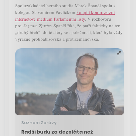
Spoluzakladatel herního studia Marek Španěl spolu s
kolegou Slavomírem Pavlíčkem
koupili kontroverzní
internetové médium Parlamentní listy
. V rozhovoru
pro
Seznam Zprávy
Španěl říká, že patří fakticky na ten
„druhý břeh“, do té sféry ve společnosti, která byla vždy
výrazně protibabišovská a protizemanovská.
Seznam Zprávy
Radši budu za dezoláta než