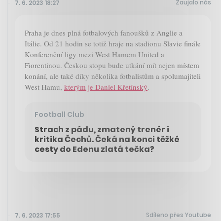
Zaujalo nás
7. 6. 2023 18:27
Praha je dnes plná fotbalových fanoušků z Anglie a
Itálie. Od 21 hodin se totiž hraje na stadionu Slavie finále
Konferenční ligy mezi West Hamem United a
Fiorentinou. Českou stopu bude utkání mít nejen místem
konání, ale také díky několika fotbalistům a spolumajiteli
West Hamu,
kterým je Daniel Křetínský
.
Football Club
Strach z pádu, zmatený trenér i
kritika Čechů. Čeká na konci těžké
cesty do Edenu zlatá tečka?
Sdíleno přes Youtube
7. 6. 2023 17:55