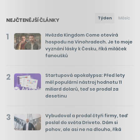
Týden
Měsíc
NEJČTENĚJŠÍ ČLÁNKY
1
Hvězda Kingdom Come otevírá
hospodu na Vinohradech. Je to moje
vyznání lásky k Česku, říká miláček
fanoušků
2
Startupová apokalypsa: Před lety
měl populární nástroj hodnotu 11
miliard dolarů, teď se prodal za
desetinu
3
Vybudoval a prodal čtyři firmy, teď
poslal do světa Driveto. Dám si
pohov, ale asi ne na dlouho, říká