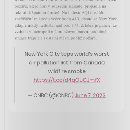
požárů, které hoří v sousední Kanadě, propadla na
rekordně špatnou úroveň. Na indexu AQI dosáhlo
znečištění ve středu večer bodu 413, dosud se New York
údajně nikdy nedostal nad bod 174. Z fotek je patrné, že
vzduch v metropoli má oranžovou barvu, podobná
situace trápí ale i ostatní města poblíž požárů.
New York City tops world’s worst
air pollution list from Canada
wildfire smoke
https://t.co/d4qOuGJmfX
— CNBC (@CNBC)
June 7, 2023