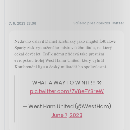
Sdíleno přes aplikaci Twitter
7. 6. 2023 23:06
Nedávno oslavil Daniel Křetínský jako majitel fotbalové
Sparty zisk vytouženého mistrovského titulu, na který
čekal devět let. Teď k němu přidává také prestižní
evropskou trofej West Hamu United, který vyhrál
Konferenční ligu a český miliardář ho spoluvlastní.
WHAT A WAY TO WIN IT!!! ⚒️
pic.twitter.com/7V8eFY3reW
— West Ham United (@WestHam)
June 7, 2023