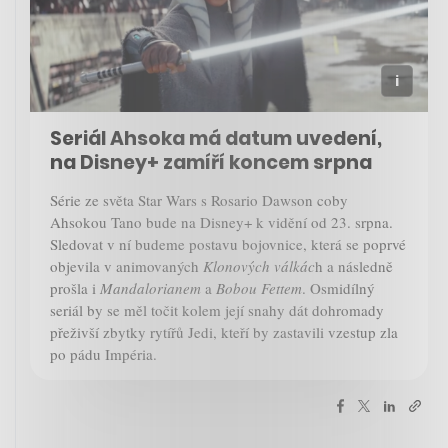
Seriál Ahsoka má datum uvedení,
na Disney+ zamíří koncem srpna
Série ze světa Star Wars s Rosario Dawson coby
Ahsokou Tano bude na Disney+ k vidění od 23. srpna.
Sledovat v ní budeme postavu bojovnice, která se poprvé
objevila v animovaných
Klonových válkác
h a následně
prošla i
Mandalorianem
a
Bobou Fettem
. Osmidílný
seriál by se měl točit kolem její snahy dát dohromady
přeživší zbytky rytířů Jedi, kteří by zastavili vzestup zla
po pádu Impéria.