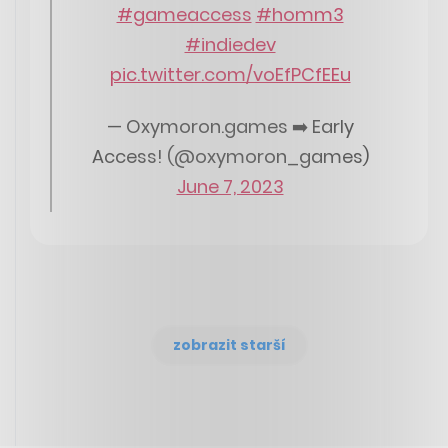
#gameaccess
#homm3
#indiedev
pic.twitter.com/voEfPCfEEu
— Oxymoron.games ➡️ Early
Access! (@oxymoron_games)
June 7, 2023
zobrazit starší