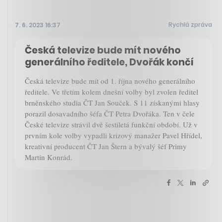
Rychlá zpráva
7. 6. 2023 16:37
Česká televize bude mít nového
generálního ředitele, Dvořák končí
Česká televize bude mít od 1. října nového generálního
ředitele. Ve třetím kolem dnešní volby byl zvolen ředitel
brněnského studia ČT Jan Souček. S 11 získanými hlasy
porazil dosavadního šéfa ČT Petra Dvořáka. Ten v čele
České televize strávil dvě šestiletá funkční období. Už v
prvním kole volby vypadli krizový manažer Pavel Hřídel,
kreativní producent ČT Jan Štern a bývalý šéf Primy
Martin Konrád.