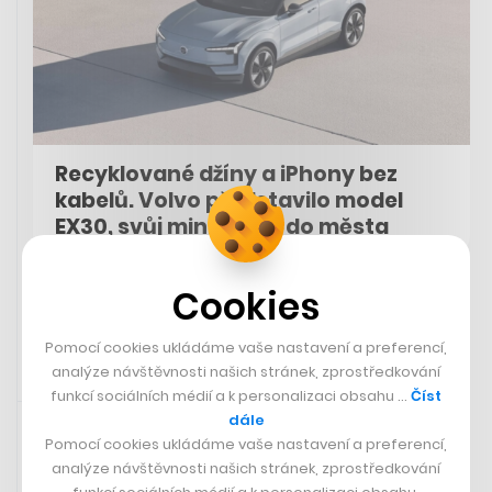
Recyklované džíny a iPhony bez
kabelů. Volvo představilo model
EX30, svůj mini trumf do města
LUBOŠ KREČ
Cookies
Pomocí cookies ukládáme vaše nastavení a preferencí,
analýze návštěvnosti našich stránek, zprostředkování
funkcí sociálních médií a k personalizaci obsahu …
Číst
7. 6. 2023 19:00
dále
Pomocí cookies ukládáme vaše nastavení a preferencí,
Newsletter
analýze návštěvnosti našich stránek, zprostředkování
Prvorepubliková vila se