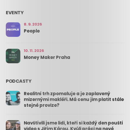
EVENTY
8. 9. 2026
People
10. 11. 2026
Money Maker Praha
PODCASTY
Realitní trh zpomaluje a je zaplavený
mizernými makléři. Má cenu jim platit stále
stejné provize?
Navštívili jsme lidi, kteří si každý den pouští
video s Jiřím Károu. Kvůli práci na nové