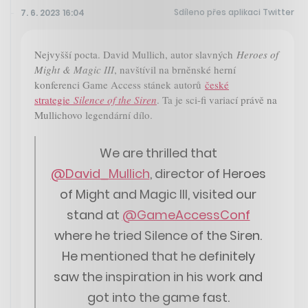
Sdíleno přes aplikaci Twitter
7. 6. 2023 16:04
Nejvyšší pocta. David Mullich, autor slavných
Heroes of
Might & Magic III
, navštívil na brněnské herní
konferenci Game Access stánek autorů
české
strategie
Silence of the Siren
. Ta je sci-fi variací právě na
Mullichovo legendární dílo.
We are thrilled that
@David_Mullich
, director of Heroes
of Might and Magic III, visited our
stand at
@GameAccessConf
where he tried Silence of the Siren.
He mentioned that he definitely
saw the inspiration in his work and
got into the game fast.