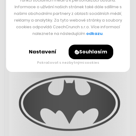
funkcí sociálních médií a k personalizaci obsahu.
proměnila v kavárnu a na
Informace o užívání našich stránek také dále sdílíme s
Letné je kousek Argentiny
našimi obchodními partnery z oblasti sociálních médií,
reklamy a analytiky. Za tyto webové stránky a soubory
cookies odpovídá CzechCrunch s.r.o. Více informací
Odebírat Deli
naleznete na následujícím
odkazu
.
Nastavení
Souhlasím
Rychlá zpráva
7. 6. 2023 18:44
Pokračovat s nezbytnými cookies