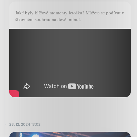
Jaké byly klíčové momenty letoška? Můžete se podívat v
šikovném souhrnu na devět minut.
28. 12. 2024 13:02