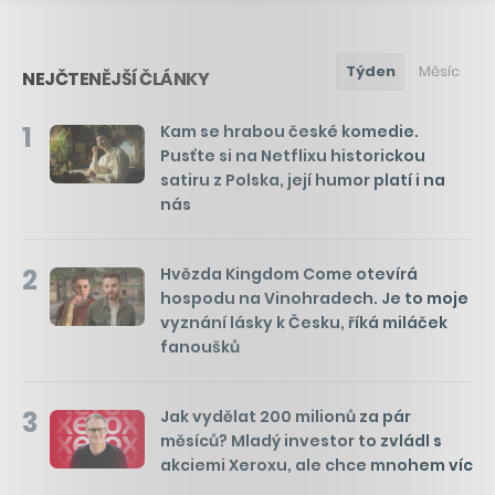
Týden
Měsíc
NEJČTENĚJŠÍ ČLÁNKY
1
Kam se hrabou české komedie.
Pusťte si na Netflixu historickou
satiru z Polska, její humor platí i na
nás
2
Hvězda Kingdom Come otevírá
hospodu na Vinohradech. Je to moje
vyznání lásky k Česku, říká miláček
fanoušků
3
Jak vydělat 200 milionů za pár
měsíců? Mladý investor to zvládl s
akciemi Xeroxu, ale chce mnohem víc