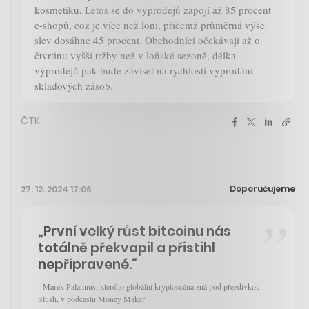
kosmetiku. Letos se do výprodejů zapojí až 85 procent
e-shopů, což je více než loni, přičemž průměrná výše
slev dosáhne 45 procent. Obchodníci očekávají až o
čtvrtinu vyšší tržby než v loňské sezoně, délka
výprodejů pak bude záviset na rychlosti vyprodání
skladových zásob.
ČTK
Doporučujeme
27. 12. 2024 17:06
„První velký růst bitcoinu nás
totálně překvapil a přistihl
nepřipravené.“
- Marek Palatinus, kterého globální kryptoscéna zná pod přezdívkou
Slush, v podcastu Money Maker