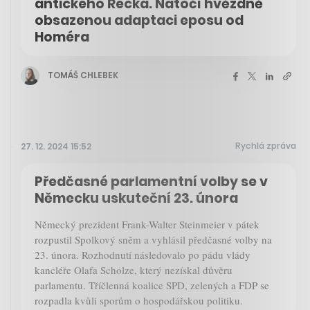
antického Řecka. Natočí hvězdně
obsazenou adaptaci eposu od
Homéra
TOMÁŠ CHLEBEK
Rychlá zpráva
27. 12. 2024 15:52
Předčasné parlamentní volby se v
Německu uskuteční 23. února
Německý prezident Frank-Walter Steinmeier v pátek
rozpustil Spolkový sněm a vyhlásil předčasné volby na
23. února. Rozhodnutí následovalo po pádu vlády
kancléře Olafa Scholze, který nezískal důvěru
parlamentu. Tříčlenná koalice SPD, zelených a FDP se
rozpadla kvůli sporům o hospodářskou politiku.