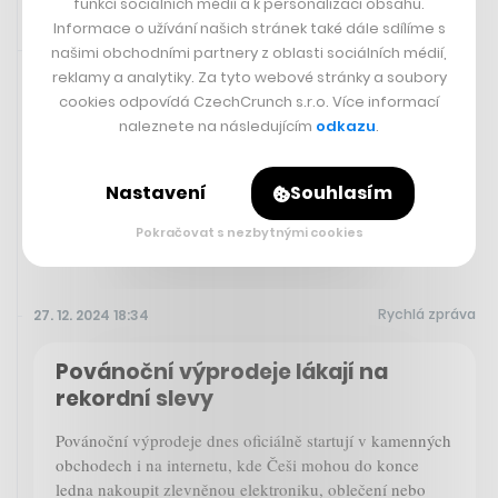
funkcí sociálních médií a k personalizaci obsahu.
Informace o užívání našich stránek také dále sdílíme s
27. 12. 2024 19:52
našimi obchodními partnery z oblasti sociálních médií,
reklamy a analytiky. Za tyto webové stránky a soubory
cookies odpovídá CzechCrunch s.r.o. Více informací
30. 1. 2025
naleznete na následujícím
odkazu
.
Longevity Revolution
Festival
Nastavení
Souhlasím
Pokračovat s nezbytnými cookies
Rychlá zpráva
27. 12. 2024 18:34
Povánoční výprodeje lákají na
rekordní slevy
Povánoční výprodeje dnes oficiálně startují v kamenných
obchodech i na internetu, kde Češi mohou do konce
ledna nakoupit zlevněnou elektroniku, oblečení nebo