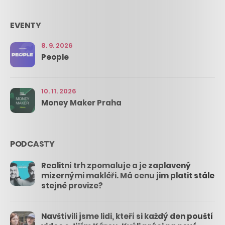
EVENTY
8. 9. 2026
People
10. 11. 2026
Money Maker Praha
PODCASTY
Realitní trh zpomaluje a je zaplavený
mizernými makléři. Má cenu jim platit stále
stejné provize?
Navštívili jsme lidi, kteří si každý den pouští