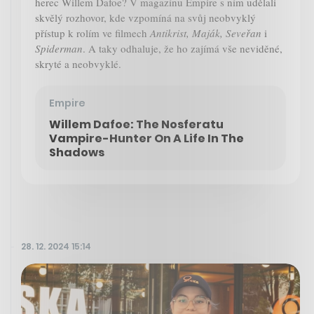
herec Willem Dafoe? V magazínu Empire s ním udělali
skvělý rozhovor, kde vzpomíná na svůj neobvyklý
přístup k rolím ve filmech
Antikrist, Maják, Seveřan
i
Spiderman
. A taky odhaluje, že ho zajímá vše neviděné,
skryté a neobvyklé.
Empire
Willem Dafoe: The Nosferatu
Vampire-Hunter On A Life In The
Shadows
28. 12. 2024 15:14