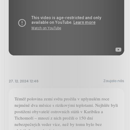
Zaujalo nás
27. 12. 2024 12:46
Téměř polovina zemí světa prožila v uplynulém roce
nejméně dva měsíce s rizikovými teplotami. Nejhůře byli
postiženi obyvatelé ostrovních států v Karibiku a
Tichomoří – mnozí z nich prožili o 150 dní
nebezpečných veder více, než by tomu bylo bez