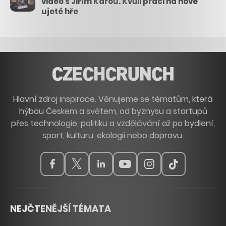
video s Jiřím Károu. Kvůli práci na nové
ujeté hře
Hlavní zdroj inspirace. Věnujeme se tématům, která
hýbou Českem a světem, od byznysu a startupů
přes technologie, politiku a vzdělávání až po bydlení,
sport, kulturu, ekologii nebo dopravu.
NEJČTENĚJŠÍ TÉMATA