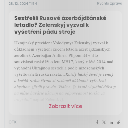
Rychlá zpráva
28. 12. 2024 11:54
Sestřelili Rusové ázerbájdžánské
letadlo? Zelenskyj vyzval k
vyšetření pádu stroje
Ukrajinský prezident Volodymyr Zelenskyj vyzval k
důkladném vyšetření zřícení letadla ázerbájdžánských
aerolinek Azerbaijan Airlines. Připomněl v této
souvislosti ruské lži o letu MH17, který v létě 2014 nad
východní Ukrajinou sestřelila podle nizozemských
vyšetřovatelů ruská raketa.
„Každý lidský život je cenný
a každá ztráta života si zaslouží důkladné vyšetření,
abychom zjistili pravdu. Vidíme, že jasné vizuální důkazy
na místě havárie ukazují na odpovědnost Ruska za
tragédii,“
napsal Zelenskyj.
Zobrazit více
ČTK