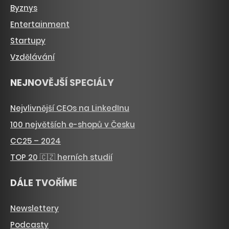
Byznys
Entertainment
Startupy
Vzdělávání
NEJNOVĚJŠÍ SPECIÁLY
Nejvlivnější CEOs na LinkedInu
100 největších e-shopů v Česku
CC25 – 2024
TOP 20 🇨🇿 herních studií
DÁLE TVOŘÍME
Newslettery
Podcasty