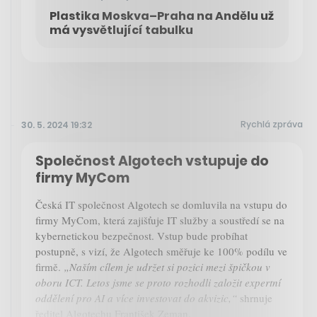
Plastika Moskva–Praha na Andělu už
má vysvětlující tabulku
Rychlá zpráva
30. 5. 2024 19:32
Společnost Algotech vstupuje do
firmy MyCom
Česká IT společnost Algotech se domluvila na vstupu do
firmy MyCom, která zajišťuje IT služby a soustředí se na
kybernetickou bezpečnost. Vstup bude probíhat
postupně, s vizí, že Algotech směřuje ke 100% podílu ve
firmě.
„Naším cílem je udržet si pozici mezi špičkou v
oboru ICT. Letos jsme se proto rozhodli založit expertní
oddělení pro AI a více investovat do akvizic,“
shrnuje
ředitel Algotechu František Zeman.