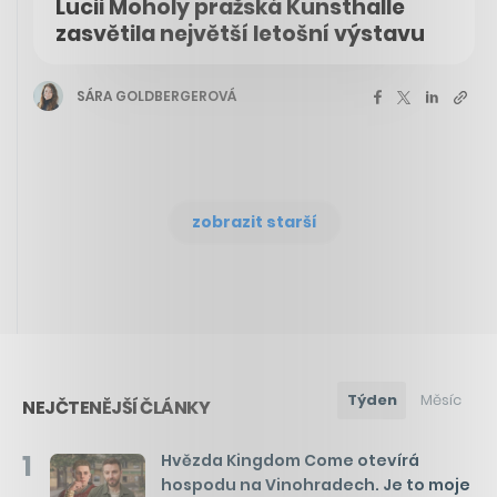
Lucii Moholy pražská Kunsthalle
zasvětila největší letošní výstavu
SÁRA GOLDBERGEROVÁ
zobrazit starší
Týden
Měsíc
NEJČTENĚJŠÍ ČLÁNKY
1
Hvězda Kingdom Come otevírá
hospodu na Vinohradech. Je to moje