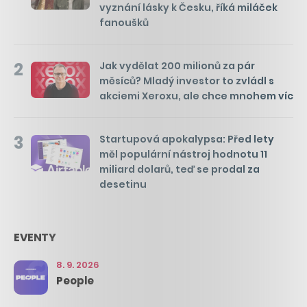
vyznání lásky k Česku, říká miláček
fanoušků
2
Jak vydělat 200 milionů za pár
měsíců? Mladý investor to zvládl s
akciemi Xeroxu, ale chce mnohem víc
3
Startupová apokalypsa: Před lety
měl populární nástroj hodnotu 11
miliard dolarů, teď se prodal za
desetinu
EVENTY
8. 9. 2026
People