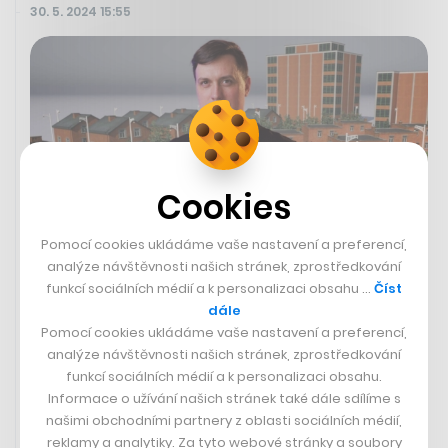
30. 5. 2024 15:55
Cookies
Pomocí cookies ukládáme vaše nastavení a preferencí,
analýze návštěvnosti našich stránek, zprostředkování
funkcí sociálních médií a k personalizaci obsahu …
Číst
Sim City ze Zlína. V nové české hře
dále
postavíte město jako Tomáš Baťa,
Pomocí cookies ukládáme vaše nastavení a preferencí,
autoři ji tvoří ručně z tištěných
analýze návštěvnosti našich stránek, zprostředkování
domů
funkcí sociálních médií a k personalizaci obsahu.
Informace o užívání našich stránek také dále sdílíme s
našimi obchodními partnery z oblasti sociálních médií,
MICHAL MANČAŘ
reklamy a analytiky. Za tyto webové stránky a soubory