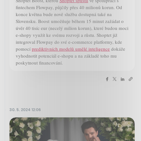
Shoptet Boost, kterou
Shoptet spustil
ve spolupráci s
fintechem Flowpay, půjčily přes 40 milionů korun. Od
konce května bude nově služba dostupná také na
Slovensku. Boost umožňuje během 15 minut zažádat o
úvěr 40 tisíc eur (necelý milion korun), které budou moci
e-shopy využít ke svému rozvoji a růstu. Shoptet již
integroval Flowpay do své e-commerce platformy, kde
pomocí
prediktivních modelů umělé inteligence
dokáže
vyhodnotit potenciál e-shopu a na základě toho mu
poskytnout financování.
30. 5. 2024 12:06