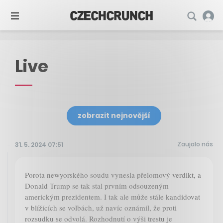
Live
zobrazit nejnovější
Zaujalo nás
31. 5. 2024 07:51
Porota newyorského soudu vynesla přelomový verdikt, a
Donald Trump se tak stal prvním odsouzeným
americkým prezidentem. I tak ale může stále kandidovat
v blížících se volbách, už navíc oznámil, že proti
rozsudku se odvolá. Rozhodnutí o výši trestu je