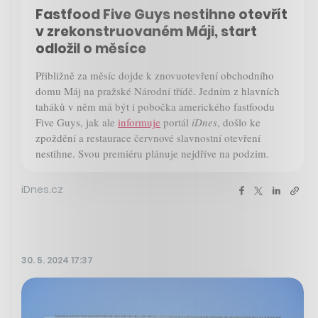
Fastfood Five Guys nestihne otevřít
v zrekonstruovaném Máji, start
odložil o měsíce
Přibližně za měsíc dojde k znovuotevření obchodního
domu Máj na pražské Národní třídě. Jedním z hlavních
taháků v něm má být i pobočka amerického fastfoodu
Five Guys, jak ale
informuje
portál
iDnes
, došlo ke
zpoždění a restaurace červnové slavnostní otevření
nestihne. Svou premiéru plánuje nejdříve na podzim.
iDnes.cz
30. 5. 2024 17:37