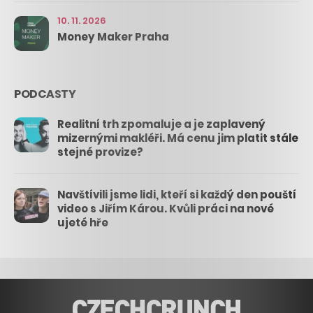
10. 11. 2026
Money Maker Praha
PODCASTY
Realitní trh zpomaluje a je zaplavený
mizernými makléři. Má cenu jim platit stále
stejné provize?
Navštívili jsme lidi, kteří si každý den pouští
video s Jiřím Károu. Kvůli práci na nové
ujeté hře