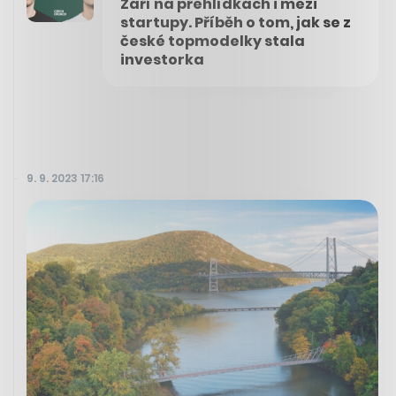
Září na přehlídkách i mezi
startupy. Příběh o tom, jak se z
české topmodelky stala
investorka
9. 9. 2023 17:16