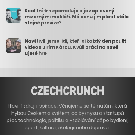
Realitní trh zpomaluje a je zaplavený
mizernými makléři. Má cenu jim platit stále
stejné provize?
Navštívili jsme lidi, kteří si každý den pouští
video s Jiřím Károu. Kvůli práci na nové
ujeté hře
Hlavní zdroj inspirace. Věnujeme se tématům, která
hýbou Českem a světem, od byznysu a startupů
přes technologie, politiku a vzdělávání až po bydlení,
sport, kulturu, ekologii nebo dopravu.