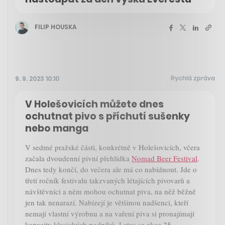
FILIP HOUSKA
Rychlá zpráva
9. 9. 2023 10:10
V Holešovicích můžete dnes
ochutnat pivo s příchutí sušenky
nebo manga
V sedmé pražské části, konkrétně v Holešovicích, včera
začala dvoudenní pivní přehlídka
Nomad Beer Festival
.
Dnes tedy končí, do večera ale má co nabídnout. Jde o
třetí ročník festivalu takzvaných létajících pivovarů a
návštěvníci a něm mohou ochutnat piva, na něž běžně
jen tak nenarazí. Nabízejí je většinou nadšenci, kteří
nemají vlastní výrobnu a na vaření piva si pronajímají
kapacity klasických podniků. Letos se akce 25