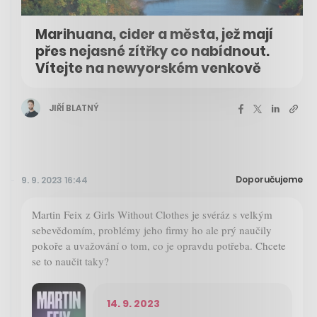
Marihuana, cider a města, jež mají
přes nejasné zítřky co nabídnout.
Vítejte na newyorském venkově
JIŘÍ BLATNÝ
Doporučujeme
9. 9. 2023 16:44
Martin Feix z Girls Without Clothes je svéráz s velkým
sebevědomím, problémy jeho firmy ho ale prý naučily
pokoře a uvažování o tom, co je opravdu potřeba. Chcete
se to naučit taky?
14. 9. 2023