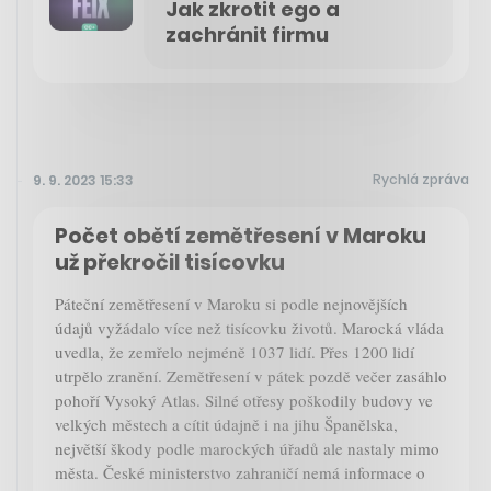
Jak zkrotit ego a
zachránit firmu
Rychlá zpráva
9. 9. 2023 15:33
Počet obětí zemětřesení v Maroku
už překročil tisícovku
Páteční zemětřesení v Maroku si podle nejnovějších
údajů vyžádalo více než tisícovku životů. Marocká vláda
uvedla, že zemřelo nejméně 1037 lidí. Přes 1200 lidí
utrpělo zranění. Zemětřesení v pátek pozdě večer zasáhlo
pohoří Vysoký Atlas. Silné otřesy poškodily budovy ve
velkých městech a cítit údajně i na jihu Španělska,
největší škody podle marockých úřadů ale nastaly mimo
města. České ministerstvo zahraničí nemá informace o