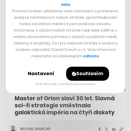
dále
Pomocí cookies ukládáme vaše nastavení a preferencí,
9. 9. 2023 13:18
analýze návštěvnosti našich stránek, zprostředkování
funkcí sociálních médií a k personalizaci obsahu.
Informace o užívání našich stránek také dále sdílíme s
našimi obchodními partnery z oblasti sociálních médií,
reklamy a analytiky. Za tyto webové stránky a soubory
cookies odpovídá CzechCrunch s.r.o. Více informací
naleznete na následujícím
odkazu
.
Nastavení
Souhlasím
Pokračovat s nezbytnými cookies
Master of Orion slaví 30 let. Slavná
sci-fi strategie vměstnala
galaktická impéria na čtyři diskety
MICHAL MANČAŘ