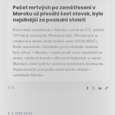
Počet mrtvých po zemětřesení v
Maroku už přesáhl šest stovek, bylo
nejsilnější za poslední století
Počet obětí zemětřesení v Maroku vzrostl na 632, dalších
329 lidí je zraněných. Předchozí údaj 296 mrtvých se
vztahoval k místní druhé hodině ranní (03:00 SELČ).
Podle marockého Národního geofyzikálního institutu
byly otřesy v Maroku v pátek pozdě večer nejsilnější za
století, svědkové hovoří o zřícených budovách ve městě
Marrákeš, které patří ke známým turistickým destinacím.
Nejzasaženější jsou podle médií horské oblasti v
centrálním Maroku.
ČTK
9. 9. 2023 08:59