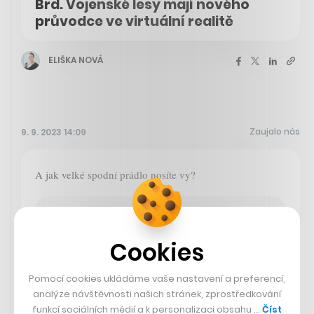
Brd. Vojenské lesy mají nového
průvodce ve virtuální realitě
ELIŠKA NOVÁ
Zaujalo nás
9. 9. 2023 14:09
A jak velké spodní prádlo nosíte vy?
Hospodářské noviny
Češi tloustnou. Příčkám velikosti
Cookies
spodního prádla už vévodí „elko“
Pomocí cookies ukládáme vaše nastavení a preferencí,
analýze návštěvnosti našich stránek, zprostředkování
funkcí sociálních médií a k personalizaci obsahu …
Číst