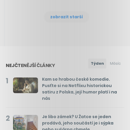
zobrazit starší
Týden
Měsíc
NEJČTENĚJŠÍ ČLÁNKY
1
Kam se hrabou české komedie.
Pusťte si na Netflixu historickou
satiru z Polska, její humor platí i na
nás
2
Je libo zámek? U Žatce se jeden
prodává, jeho součástí je i sýpka
nebo sušárna chmele