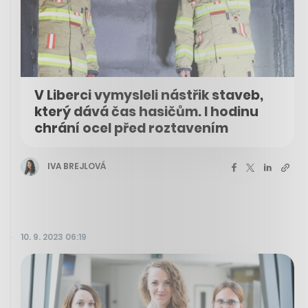
V Liberci vymysleli nástřik staveb,
který dává čas hasičům. I hodinu
chrání ocel před roztavením
IVA BREJLOVÁ
10. 9. 2023 06:19