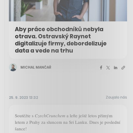
Aby práce obchodníků nebyla
otrava. Ostravský Raynet
digitalizuje firmy, debordelizuje
data a vede na trhu
MICHAL MANČAŘ
Zaujalo nás
25. 9. 2023 13:32
Soutěžte s
CzechCrunchem
a leťte ještě letos přímým
letem z Prahy za sluncem na Srí Lanku. Dnes je poslední
šance!