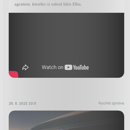
agentem, kterého si zahrál Idris Elba.
Rychlá zpráva
25. 9. 2023 20:11