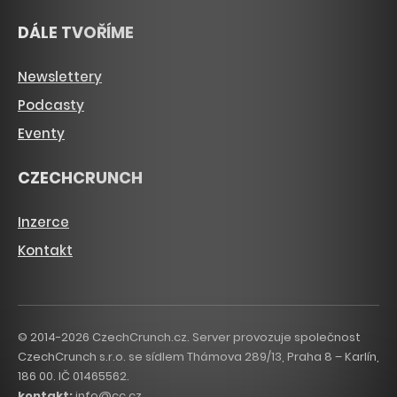
DÁLE TVOŘÍME
Newslettery
Podcasty
Eventy
CZECHCRUNCH
Inzerce
Kontakt
© 2014-2026 CzechCrunch.cz. Server provozuje společnost
CzechCrunch s.r.o. se sídlem Thámova 289/13, Praha 8 – Karlín,
186 00. IČ 01465562.
kontakt:
info@cc.cz