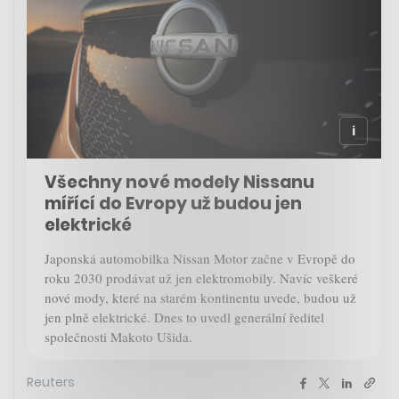
Všechny nové modely Nissanu
mířící do Evropy už budou jen
elektrické
Japonská automobilka Nissan Motor začne v Evropě do
roku 2030 prodávat už jen elektromobily. Navíc veškeré
nové mody, které na starém kontinentu uvede, budou už
jen plně elektrické. Dnes to uvedl generální ředitel
společnosti Makoto Ušida.
Reuters