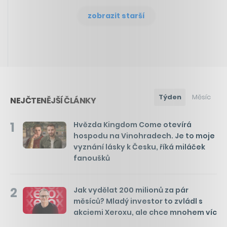
zobrazit starší
Týden
Měsíc
NEJČTENĚJŠÍ ČLÁNKY
1
Hvězda Kingdom Come otevírá
hospodu na Vinohradech. Je to moje
vyznání lásky k Česku, říká miláček
fanoušků
2
Jak vydělat 200 milionů za pár
měsíců? Mladý investor to zvládl s
akciemi Xeroxu, ale chce mnohem víc