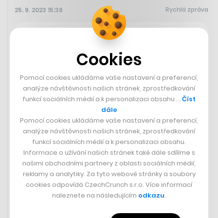
Rychlá zpráva
25. 9. 2023 15:38
Rakouské Aerolinky klamaly své
klienty vymyšlenou udržitelností
Cookies
Rakouské aerolinky Austrian Airlines spadající pod
německou Lufthansu dle soudu klamaly zákazníky svou
Pomocí cookies ukládáme vaše nastavení a preferencí,
reklamou. Firma inzerovala své lety jako udržitelné,
analýze návštěvnosti našich stránek, zprostředkování
zatímco z valné části používala fosilní paliva. Ve svých
funkcí sociálních médií a k personalizaci obsahu …
Číst
reklamách přitom hovořila o využívání udržitelného
dále
leteckého paliva.
Pomocí cookies ukládáme vaše nastavení a preferencí,
analýze návštěvnosti našich stránek, zprostředkování
funkcí sociálních médií a k personalizaci obsahu.
Bloomberg
Informace o užívání našich stránek také dále sdílíme s
našimi obchodními partnery z oblasti sociálních médií,
reklamy a analytiky. Za tyto webové stránky a soubory
cookies odpovídá CzechCrunch s.r.o. Více informací
Doporučujeme
25. 9. 2023 15:09
naleznete na následujícím
odkazu
.
Je to pravda, nebo mýtus, že lidem se už nechce pracovat?