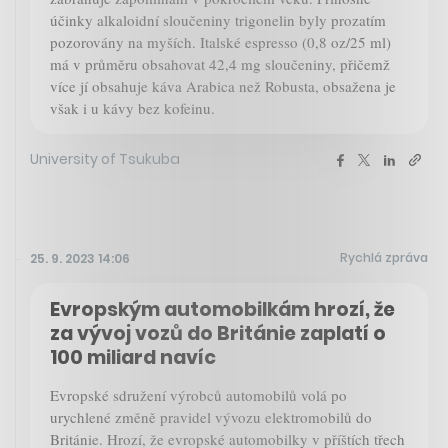
účinky alkaloidní sloučeniny trigonelin byly prozatím
pozorovány na myších. Italské espresso (0,8 oz/25 ml)
má v průměru obsahovat 42,4 mg sloučeniny, přičemž
více jí obsahuje káva Arabica než Robusta, obsažena je
však i u kávy bez kofeinu.
University of Tsukuba
Rychlá zpráva
25. 9. 2023 14:06
Evropským automobilkám hrozí, že
za vývoj vozů do Británie zaplatí o
100 miliard navíc
Evropské sdružení výrobců automobilů volá po
urychlené změně pravidel vývozu elektromobilů do
Británie. Hrozí, že evropské automobilky v příštích třech