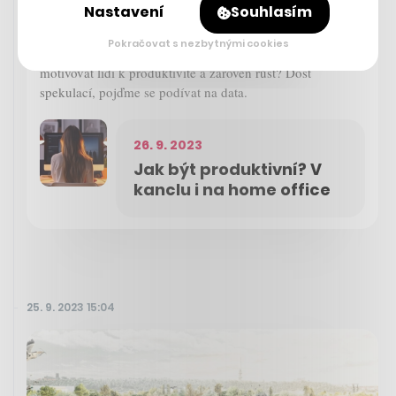
Nastavení
Souhlasím
A dokonce, že když nejsou šéfovi na očích, tak nepracují
vůbec? Dá se s výkonem lidí pracovat pouze skrz
Pokračovat s nezbytnými cookies
nastavení firmy, nebo je potřeba zakázat home office? Jak
motivovat lidi k produktivitě a zároveň růst? Dost
spekulací, pojďme se podívat na data.
26. 9. 2023
Jak být produktivní? V
kanclu i na home office
25. 9. 2023 15:04