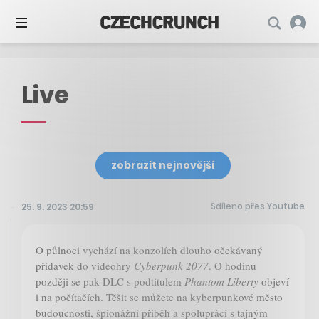
Live
zobrazit nejnovější
Sdíleno přes Youtube
25. 9. 2023 20:59
O půlnoci vychází na konzolích dlouho očekávaný
přídavek do videohry
Cyberpunk 2077
. O hodinu
později se pak DLC s podtitulem
Phantom Liberty
objeví
i na počítačích. Těšit se můžete na kyberpunkové město
budoucnosti, špionážní příběh a spolupráci s tajným