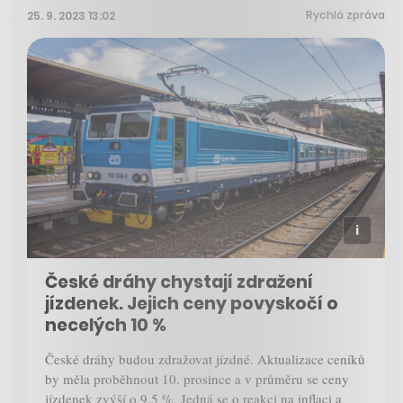
Rychlá zpráva
25. 9. 2023 13:02
České dráhy chystají zdražení
jízdenek. Jejich ceny povyskočí o
necelých 10 %
České dráhy budou zdražovat jízdné. Aktualizace ceníků
by měla proběhnout 10. prosince a v průměru se ceny
jízdenek zvýší o 9,5 %. Jedná se o reakci na inflaci a