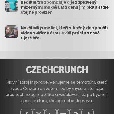
Realitní trh zpomaluje a je zaplavený
mizernými makléři. Má cenu jim platit stále
stejné provize?
Navštívili jsme lidi, kteří si každý den pouští
video s Jiřím Károu. Kvůli práci na nové
ujeté hře
Hlavní zdroj inspirace. Věnujeme se tématům, která
hýbou Českem a světem, od byznysu a startupů
přes technologie, politiku a vzdělávání až po bydlení,
sport, kulturu, ekologii nebo dopravu.