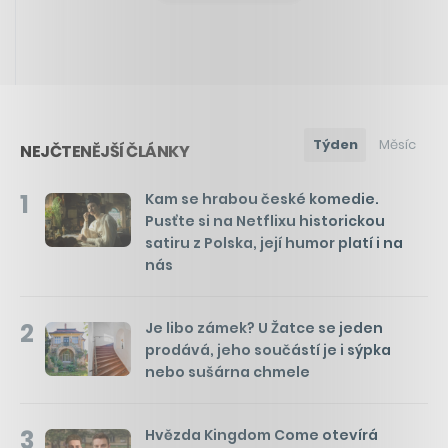
Týden
Měsíc
NEJČTENĚJŠÍ ČLÁNKY
1
Kam se hrabou české komedie.
Pusťte si na Netflixu historickou
satiru z Polska, její humor platí i na
nás
2
Je libo zámek? U Žatce se jeden
prodává, jeho součástí je i sýpka
nebo sušárna chmele
3
Hvězda Kingdom Come otevírá