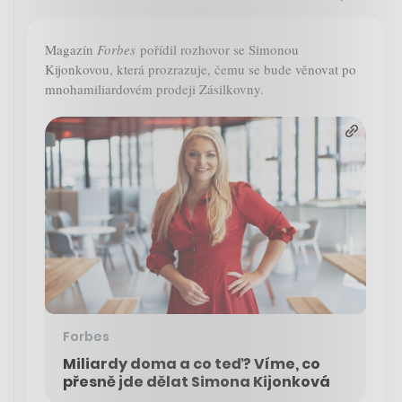
Magazín
Forbes
pořídil rozhovor se Simonou
Kijonkovou, která prozrazuje, čemu se bude věnovat po
mnohamiliardovém prodeji Zásilkovny.
Forbes
Miliardy doma a co teď? Víme, co
přesně jde dělat Simona Kijonková