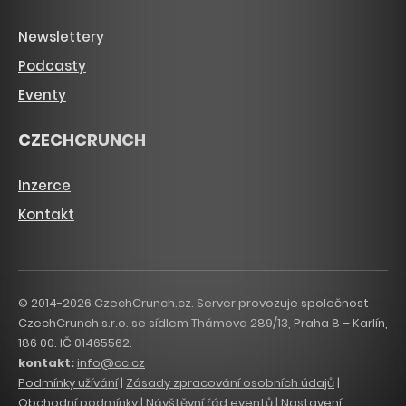
Newslettery
Podcasty
Eventy
CZECHCRUNCH
Inzerce
Kontakt
© 2014-2026 CzechCrunch.cz. Server provozuje společnost
CzechCrunch s.r.o. se sídlem Thámova 289/13, Praha 8 – Karlín,
186 00. IČ 01465562.
kontakt:
info@cc.cz
Podmínky užívání
|
Zásady zpracování osobních údajů
|
Obchodní podmínky
|
Návštěvní řád eventů
|
Nastavení