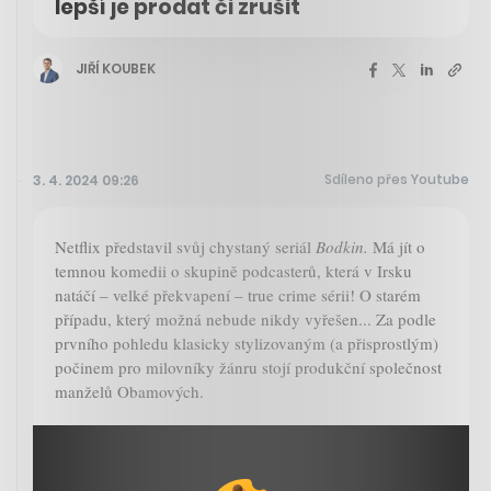
lepší je prodat či zrušit
JIŘÍ KOUBEK
Sdíleno přes Youtube
3. 4. 2024 09:26
Netflix představil svůj chystaný seriál
Bodkin.
Má jít o
temnou komedii o skupině podcasterů, která v Irsku
natáčí – velké překvapení – true crime sérii! O starém
případu, který možná nebude nikdy vyřešen... Za podle
prvního pohledu klasicky stylizovaným (a přisprostlým)
počinem pro milovníky žánru stojí produkční společnost
manželů Obamových.