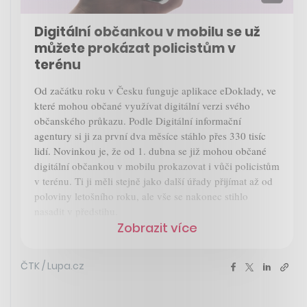
Digitální občankou v mobilu se už
můžete prokázat policistům v
terénu
Od začátku roku v Česku funguje aplikace eDoklady, ve
které mohou občané využívat digitální verzi svého
občanského průkazu. Podle Digitální informační
agentury si ji za první dva měsíce stáhlo přes 330 tisíc
lidí. Novinkou je, že od 1. dubna se již mohou občané
digitální občankou v mobilu prokazovat i vůči policistům
v terénu. Ti ji měli stejně jako další úřady přijímat až od
poloviny letošního roku, ale vše se nakonec stihlo
nasadit v předstihu.
Zobrazit více
ČTK / Lupa.cz