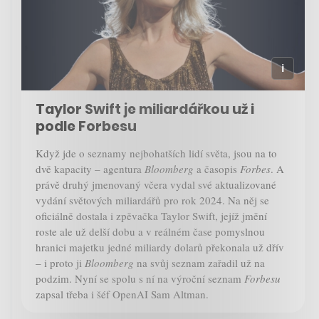
Taylor Swift je miliardářkou už i
podle Forbesu
Když jde o seznamy nejbohatších lidí světa, jsou na to
dvě kapacity – agentura
Bloomberg
a časopis
Forbes
. A
právě druhý jmenovaný včera vydal své aktualizované
vydání světových miliardářů pro rok 2024. Na něj se
oficiálně dostala i zpěvačka Taylor Swift, jejíž jmění
roste ale už delší dobu a v reálném čase pomyslnou
hranici majetku jedné miliardy dolarů překonala už dřív
– i proto ji
Bloomberg
na svůj seznam zařadil už na
podzim. Nyní se spolu s ní na výroční seznam
Forbesu
zapsal třeba i šéf OpenAI Sam Altman.