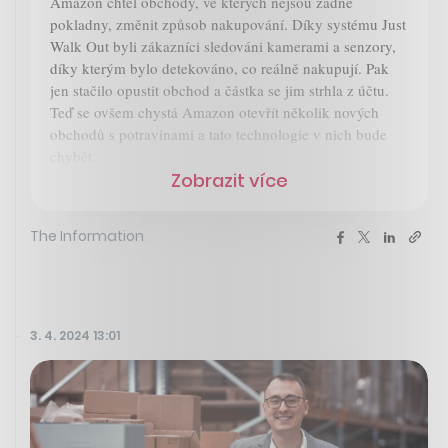
Amazon chtěl obchody, ve kterých nejsou žádné
pokladny, změnit způsob nakupování. Díky systému Just
Walk Out byli zákazníci sledováni kamerami a senzory,
díky kterým bylo detekováno, co reálně nakupují. Pak
jen stačilo opustit obchod a částka se jim strhla z účtu.
Teď se ovšem chystá Amazon otevřít několik nových
obchodů s potravinami a tato technologie v nich bude
chybět.
Zobrazit více
The Information
3. 4. 2024 13:01