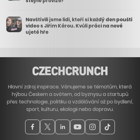
stejné provize?
Navštívili jsme lidi, kteří si každý den pouští
video s Jiřím Károu. Kvůli práci na nové
ujeté hře
Hlavní zdroj inspirace. Věnujeme se tématům, která
hýbou Českem a světem, od byznysu a startupů
přes technologie, politiku a vzdělávání až po bydlení,
sport, kulturu, ekologii nebo dopravu.