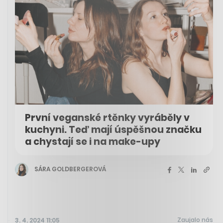
První veganské rtěnky vyráběly v
kuchyni. Teď mají úspěšnou značku
a chystají se i na make-upy
SÁRA GOLDBERGEROVÁ
Zaujalo nás
3. 4. 2024 11:05