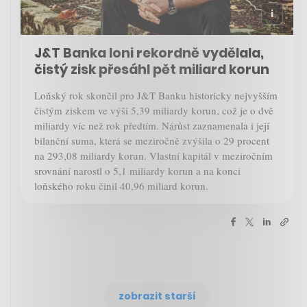
J&T Banka loni rekordně vydělala,
čistý zisk přesáhl pět miliard korun
Loňský rok skončil pro J&T Banku historicky nejvyšším
čistým ziskem ve výši 5,39 miliardy korun, což je o dvě
miliardy víc než rok předtím. Nárůst zaznamenala i její
bilanční suma, která se meziročně zvýšila o 29 procent
na 293,08 miliardy korun. Vlastní kapitál v meziročním
srovnání narostl o 5,1 miliardy korun a na konci
loňského roku činil 40,96 miliard korun.
zobrazit starší