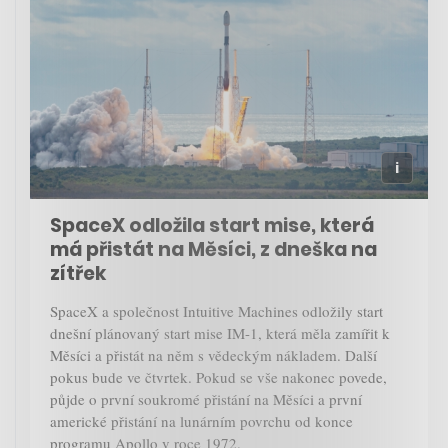
SpaceX odložila start mise, která
má přistát na Měsíci, z dneška na
zítřek
SpaceX a společnost Intuitive Machines odložily start
dnešní plánovaný start mise IM-1, která měla zamířit k
Měsíci a přistát na něm s vědeckým nákladem. Další
pokus bude ve čtvrtek. Pokud se vše nakonec povede,
půjde o první soukromé přistání na Měsíci a první
americké přistání na lunárním povrchu od konce
programu Apollo v roce 1972.