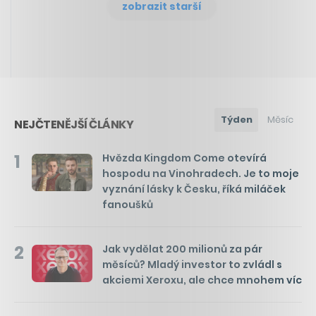
zobrazit starší
Týden
Měsíc
NEJČTENĚJŠÍ ČLÁNKY
1
Hvězda Kingdom Come otevírá
hospodu na Vinohradech. Je to moje
vyznání lásky k Česku, říká miláček
fanoušků
2
Jak vydělat 200 milionů za pár
měsíců? Mladý investor to zvládl s
akciemi Xeroxu, ale chce mnohem víc