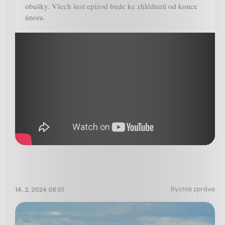
obušky. Všech šest epizod bude ke zhlédnutí od konce
února.
Rychlá zpráva
14. 2. 2024 08:01