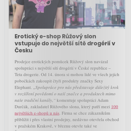
Erotický e-shop Růžový slon
vstupuje do největší sítě drogérií v
Česku
Prodejce erotických pomůcek Růžový slon navázal
spolupráci s největší sítí drogérií v České republice –
Teta drogerie. Od 14. února si mohou lidé ve všech jejích
pobočkách zakoupit čtyři produkty značky Sexy
Elephant.
„Spolupráce pro nás představuje důležitý krok
v rozšíření povědomí o naší značce a produktech mimo
naše tradiční kanály,“
komentuje spolupráci Adam
Durčák, zakladatel Růžového slona, který patří mezi
100
největších e-shopů u nás
. Firma se chce zákazníkům
přiblížit i přes vlastní prodejny, nedávno otevřela obchod
v pražském Krakově, v březnu otevře také ve