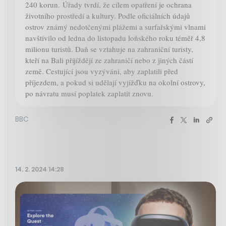
240 korun. Úřady tvrdí, že cílem opatření je ochrana
životního prostředí a kultury. Podle oficiálních údajů
ostrov známý nedotčenými plážemi a surfařskými vlnami
navštívilo od ledna do listopadu loňského roku téměř 4,8
milionu turistů. Daň se vztahuje na zahraniční turisty,
kteří na Bali přijíždějí ze zahraničí nebo z jiných částí
země. Cestující jsou vyzýváni, aby zaplatili před
příjezdem, a pokud si udělají vyjížďku na okolní ostrovy,
po návratu musí poplatek zaplatit znovu.
BBC
14. 2. 2024 14:28