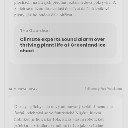
plochách, na kterých předtím roztála ledová pokrývka. A
z nich se můžou do ovzduší dostávat další skleníkové
plyny, jež ho budou dále ohřívat.
The Guardian
Climate experts sound alarm over
thriving plant life at Greenland ice
sheet
Sdíleno přes Youtube
14. 2. 2024 08:47
Disney+ přichystalo nový animovaný seriál. Jmenuje se
Iwájú
, odehrává se ve futuristické Nigérii, hlavní
hrdinkou je holčička Tola, která vlastní robotickou
ještěrku, a v traileru se mihne i něco jako světelné