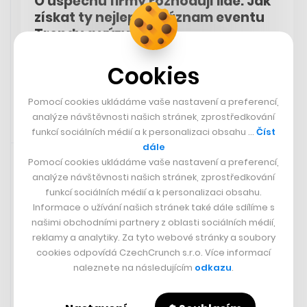
O úspěchu firmy rozhodují lidé. Jak
získat ty nejlepší? Záznam eventu
Trendy a výzvy 2024
Cookies
REDAKCE
Pomocí cookies ukládáme vaše nastavení a preferencí,
analýze návštěvnosti našich stránek, zprostředkování
funkcí sociálních médií a k personalizaci obsahu …
Číst
Sdíleno přes Youtube
14. 2. 2024 10:04
dále
Pomocí cookies ukládáme vaše nastavení a preferencí,
analýze návštěvnosti našich stránek, zprostředkování
Deadpool je král a netvrdí to o sobě jen on sám. Trailer
funkcí sociálních médií a k personalizaci obsahu.
na třetí snímek s maskovaným antihrdinou se předvedl
Informace o užívání našich stránek také dále sdílíme s
na letošním Super Bowlu – a nejenže představil jeho
našimi obchodními partnery z oblasti sociálních médií,
oficiální název (
Deadpool & Wolverine
), podle
reklamy a analytiky. Za tyto webové stránky a soubory
Hollywood Reporteru
stal
vůbec nejsledovanější
cookies odpovídá CzechCrunch s.r.o. Více informací
filmovou upoutávkou v historii
, protože nasbíral 365
naleznete na následujícím
odkazu
.
milionů zhlédnutí za 24 hodin!