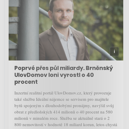
Poprvé přes půl miliardy. Brněnský
UlovDomov loni vyrostl o 40
procent
Inzertní realitní portál UlovDomov.cz, který provozuje
také službu Ideální nájemce se servisem pro majitele
bytů spojeným s dlouhodobými pronájmy, navýšil svůj
obrat z předloňských 414 milionů o 40 procent na 580
milionů v minulém roce. Služba se aktuálně stará o 2
800 nemovitostí v hodnotě 18 miliard korun, letos chystá