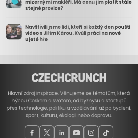
mizernými makléři. Má cenu jim platit stále
stejné provize?
Navštívili jsme lidi, kteří si každý den pouští
video s Jiřím Károu. Kvůli práci na nové
ujeté hře
Hlavní zdroj inspirace. Věnujeme se tématům, která
hýbou Českem a světem, od byznysu a startupů
přes technologie, politiku a vzdělávání až po bydlení,
sport, kulturu, ekologii nebo dopravu.