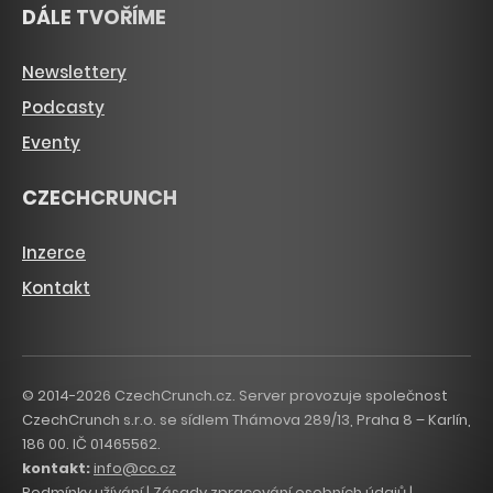
DÁLE TVOŘÍME
Newslettery
Podcasty
Eventy
CZECHCRUNCH
Inzerce
Kontakt
© 2014-2026 CzechCrunch.cz. Server provozuje společnost
CzechCrunch s.r.o. se sídlem Thámova 289/13, Praha 8 – Karlín,
186 00. IČ 01465562.
kontakt:
info@cc.cz
Podmínky užívání
|
Zásady zpracování osobních údajů
|