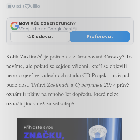
Uložit
0
0
Zobrazit
komentáře
Baví vás CzechCrunch?
Vídejte ho na Googlu častěji.
Sledovat
Preferovat
Kolik Zaklínačů je potřeba k zašroubování žárovky? To
nevíme, ale pokud se sejdou všichni, kteří se objevili
nebo objeví ve videohrách studia CD Projekt, jistě jich
bude dost. Tvůrci
Zaklínače
a
Cyberpunku 2077
právě
oznámili plány na mnoho let dopředu, které nelze
označit jinak než za velkolepé.