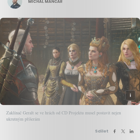
MICHAL MANČAŘ
Zaklínač Geralt se ve hrách od CD Projektu musel postavit nejen
ukrutným příšerám
Sdílet