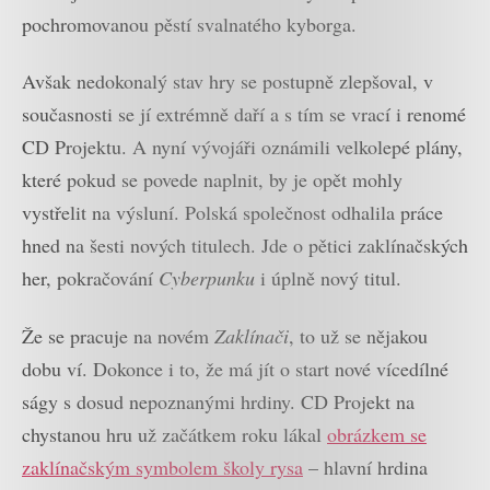
pochromovanou pěstí svalnatého kyborga.
Avšak nedokonalý stav hry se postupně zlepšoval, v
současnosti se jí extrémně daří a s tím se vrací i renomé
CD Projektu. A nyní vývojáři oznámili velkolepé plány,
které pokud se povede naplnit, by je opět mohly
vystřelit na výsluní. Polská společnost odhalila práce
hned na šesti nových titulech. Jde o pětici zaklínačských
her, pokračování
Cyberpunku
i úplně nový titul.
Že se pracuje na novém
Zaklínači
, to už se nějakou
dobu ví. Dokonce i to, že má jít o start nové vícedílné
ságy s dosud nepoznanými hrdiny. CD Projekt na
chystanou hru už začátkem roku lákal
obrázkem se
zaklínačským symbolem školy rysa
– hlavní hrdina