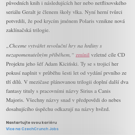
původních knih i následujících her nebo netflixovského
seriálu Geralt je členem školy vlka. Nyní herní tvůrci
potvrdili, že pod krycím jménem Polaris vznikne nová
zaklínačská trilogie.
„Chceme vytvářet revoluční hry na hrdiny s
nezapomenutelným příběhem,“
zmínil
vzletné cíle CD
Projektu jeho šéf Adam Kiciński. Ty se s trojicí her
pokusí naplnit v průběhu šesti let od vydání prvního ze
tří dílů. V mezičase plánovanou trilogii doplní další dva
fantasy tituly s pracovními názvy Sirius a Canis
Majoris. Všechny názvy snad v předpovědi do nebes
dosahujícího úspěchu odkazují na názvy hvězd.
Nastartujte svou kariéru
Více na CzechCrunch Jobs