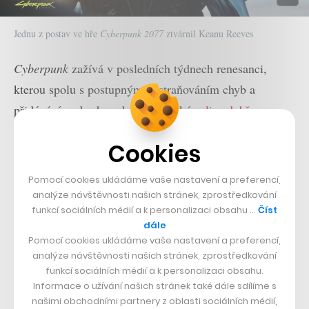
Jednu z postav ve hře
Cyberpunk 2077
ztvárnil Keanu Reeves
Cyberpunk
zažívá v posledních týdnech renesanci,
kterou spolu s postupným odstraňováním chyb a
přidáváním obsahu odstartoval také
velice dobře
hodnocený seriál na Netflixu
. Anime
Edgerunners
Cookies
pomohlo hře, kterou dlouhé měsíce po vydání sužovaly
technické nedostatky i hlasy stěžující si na nenaplněná
Pomocí cookies ukládáme vaše nastavení a preferencí,
očekávání, k obrovskému nárůstu popularity.
analýze návštěvnosti našich stránek, zprostředkování
funkcí sociálních médií a k personalizaci obsahu …
Číst
dále
Poprvé od své premiéry na přelomu let 2020 a 2021
Pomocí cookies ukládáme vaše nastavení a preferencí,
přesáhla čísla kyberpunkové akce ve futuristickém
analýze návštěvnosti našich stránek, zprostředkování
Night City jen na Steamu 86 tisíc současně hrajících
funkcí sociálních médií a k personalizaci obsahu.
Informace o užívání našich stránek také dále sdílíme s
hackerů. Na stejné platformě se hra navíc dostala na
našimi obchodními partnery z oblasti sociálních médií,