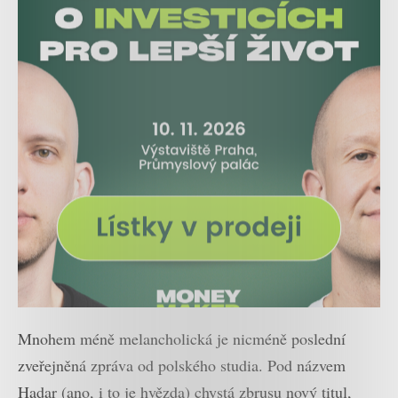
Mnohem méně melancholická je nicméně poslední
zveřejněná zpráva od polského studia. Pod názvem
Hadar (ano, i to je hvězda) chystá zbrusu nový titul,