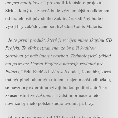
tak pro multiplayer,“
prozradil Kiciński o projektu
Sirius, který tak zjevně bude významnějším odklonem
od hratelnosti původního Zaklínače. Odlišný bude i
vývoj hry zakódované pod hvězdou Canis Majoris.
„Je to první produkt, který je vyvíjen mimo skupinu CD
Projekt. To však neznamená, že by měl kvalitou
zaostávat za naší interní tvorbou. Technologický základ
mu poskytne Unreal Engine a nástroje vyvinuté pro
Polaris,“
řekl Kiciński. Zároveň dodal, že na hře, která
má být plnohodnotným titulem, nejen menší odbočkou,
se navzdory externímu vývoji budou podílet autoři se
zkušenostmi ze
Zaklínače
. Další informace o této
novince by mělo polské studio uvolnit již brzy.
Dobré zprávy přinesl šéf CD Projektu i fanouškům