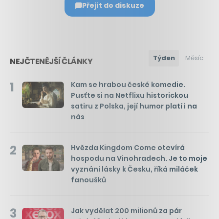
Přejít do diskuze
Týden
Měsíc
NEJČTENĚJŠÍ ČLÁNKY
1
Kam se hrabou české komedie.
Pusťte si na Netflixu historickou
satiru z Polska, její humor platí i na
nás
2
Hvězda Kingdom Come otevírá
hospodu na Vinohradech. Je to moje
vyznání lásky k Česku, říká miláček
fanoušků
3
Jak vydělat 200 milionů za pár