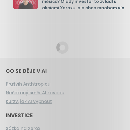
měsíců? Mladý investor to zvládl s
akciemi Xeroxu, ale chce mnohem víc
CO SE DĚJE V AI
Průšvih Anthtropicu
Nečekaný směr AI závodu
Kurzy, jak AI vypnout
INVESTICE
Sázka na Xerox