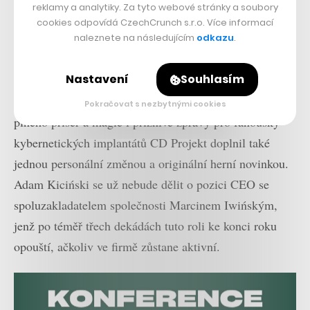
vrchol žebříčku nejprodávanějších titulů. A při
reklamy a analytiky. Za tyto webové stránky a soubory
započtení hráčů, kteří ji hrají přes Epic, GOG nebo
cookies odpovídá CzechCrunch s.r.o. Více informací
naleznete na následujícím
odkazu
.
konzole, pak v uplynulých týdnech pravidelně lákala
celkově přes milion zájemců denně.
Nastavení
Souhlasím
Megalomanské plány pro rozšíření fantastického světa
Pokračovat s nezbytnými cookies
plného příšer a magie i příznivé zprávy pro fanoušky
kybernetických implantátů CD Projekt doplnil také
jednou personální změnou a originální herní novinkou.
Adam Kiciński se už nebude dělit o pozici CEO se
spoluzakladatelem společnosti Marcinem Iwińským,
jenž po téměř třech dekádách tuto roli ke konci roku
opouští, ačkoliv ve firmě zůstane aktivní.