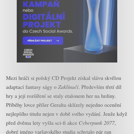
Mezi hráči si polský CD Projekt získal slávu skvělou
adaptací fantasy ságy o
Zaklínači
. Především třetí díl
hry a její rozšíření se staly etalonem her na hrdiny.
Příběhy lovce příšer Geralta sklízely nejedno ocenění
nejlepšího titulu nejen v době svého vydání. Jenže když
před dvěma lety vyšla sci-fi akce
Cyberpunk 2077
,
dobré jméno varšavského studia schytalo pár ran