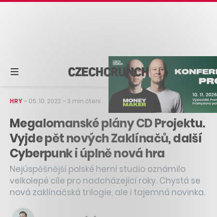
HRY
–
05. 10. 2022
–
3 min čtení
Megalomanské plány CD Projektu.
Vyjde pět nových Zaklínačů, další
Cyberpunk i úplně nová hra
Nejúspěšnější polské herní studio oznámilo
velkolepé cíle pro nadcházející roky. Chystá se
nová zaklínačská trilogie, ale i tajemná novinka.