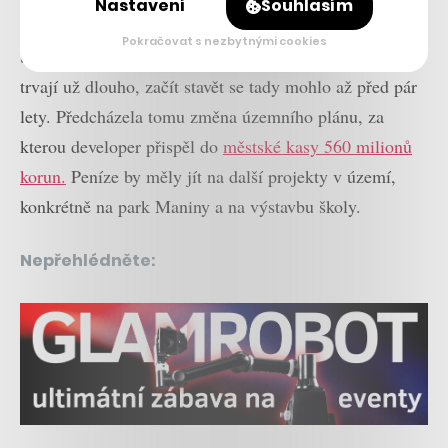
Nastavení
Souhlasím
centru, se počítá s pěti sty byty a třemi kancelářskými
Pokračovat s nezbytnými cookies
budovami. Ačkoli plány na zástavbu pražského ostrova
trvají už dlouho, začít stavět se tady mohlo až před pár
lety. Předcházela tomu změna územního plánu, za
kterou developer přispěl do
městské kasy 560 milionů
korun.
Peníze by měly jít na další projekty v území,
konkrétně na park Maniny a na výstavbu školy.
Nepřehlédněte: