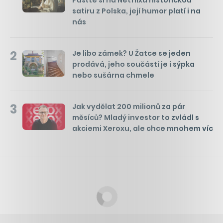
Pusťte si na Netflixu historickou
satiru z Polska, její humor platí i na
nás
2
Je libo zámek? U Žatce se jeden
prodává, jeho součástí je i sýpka
nebo sušárna chmele
3
Jak vydělat 200 milionů za pár
měsíců? Mladý investor to zvládl s
akciemi Xeroxu, ale chce mnohem víc