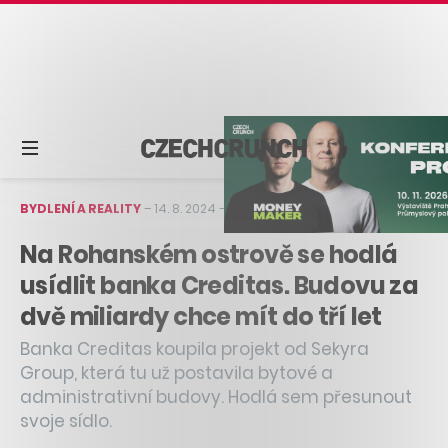
BYDLENÍ A REALITY
–
14. 8. 2024
–
1 min čtení
Na Rohanském ostrově se hodlá
usídlit banka Creditas. Budovu za
dvě miliardy chce mít do tří let
Banka Creditas koupila projekt od Sekyra
Group, která tu už postavila bytové a
administrativní budovy. Hodlá sem přesunout
svoje sídlo.