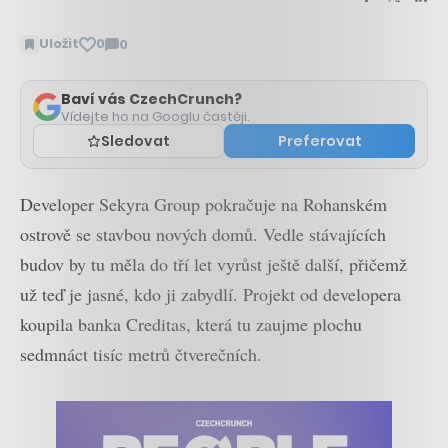
Uložit
0
0
Zobrazit
komentáře
Baví vás CzechCrunch?
Vídejte ho na Googlu častěji.
Sledovat
Preferovat
Developer Sekyra Group pokračuje na Rohanském
ostrově se stavbou nových domů. Vedle stávajících
budov by tu měla do tří let vyrůst ještě další, přičemž
už teď je jasné, kdo ji zabydlí. Projekt od developera
koupila banka Creditas, která tu zaujme plochu
sedmnáct tisíc metrů čtverečních.