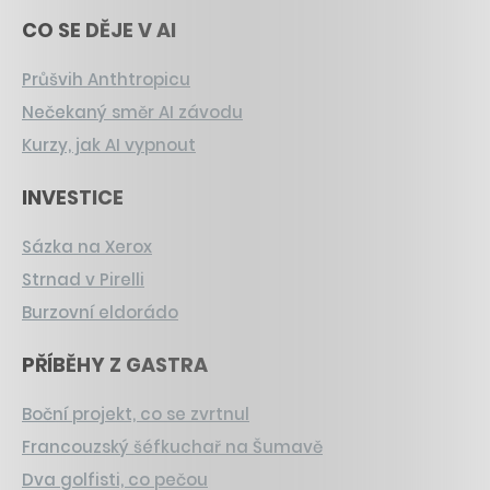
CO SE DĚJE V AI
Průšvih Anthtropicu
Nečekaný směr AI závodu
Kurzy, jak AI vypnout
INVESTICE
Sázka na Xerox
Strnad v Pirelli
Burzovní eldorádo
PŘÍBĚHY Z GASTRA
Boční projekt, co se zvrtnul
Francouzský šéfkuchař na Šumavě
Dva golfisti, co pečou