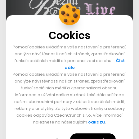
Cookies
Pomocí cookies ukládáme vaše nastavení a preferencí,
analýze návštěvnosti našich stránek, zprostředkování
funkcí sociálních médií a k personalizaci obsahu …
Číst
Dům bude využívat šetrné technologie, vytápět se bude
dále
otopnými tělesy podél fasády, zatímco chlazení bude
Pomocí cookies ukládáme vaše nastavení a preferencí,
analýze návštěvnosti našich stránek, zprostředkování
probíhat skrze chladicí trámy. Pro osvětlení se počítá s
funkcí sociálních médií a k personalizaci obsahu.
LED technologií, úspornost mají podpořit také trojskla.
Informace o užívání našich stránek také dále sdílíme s
našimi obchodními partnery z oblasti sociálních médií,
reklamy a analytiky. Za tyto webové stránky a soubory
V celé čtvrti má do budoucna bydlet a pracovat jedenáct
cookies odpovídá CzechCrunch s.r.o. Více informací
tisíc lidí. Hotové jsou
první bytové domy
a jedna
naleznete na následujícím
odkazu
.
administrativní budova. Sekyra Group tím ale s
výstavbou na Rohanu nekončí. V další etapě, blíž