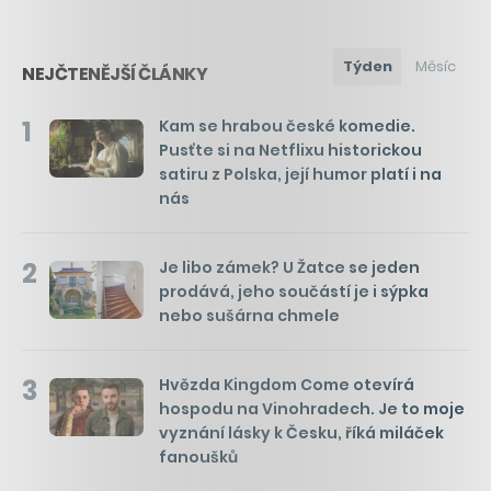
Týden
Měsíc
NEJČTENĚJŠÍ ČLÁNKY
1
Kam se hrabou české komedie.
Pusťte si na Netflixu historickou
satiru z Polska, její humor platí i na
nás
2
Je libo zámek? U Žatce se jeden
prodává, jeho součástí je i sýpka
nebo sušárna chmele
3
Hvězda Kingdom Come otevírá
hospodu na Vinohradech. Je to moje
vyznání lásky k Česku, říká miláček
fanoušků