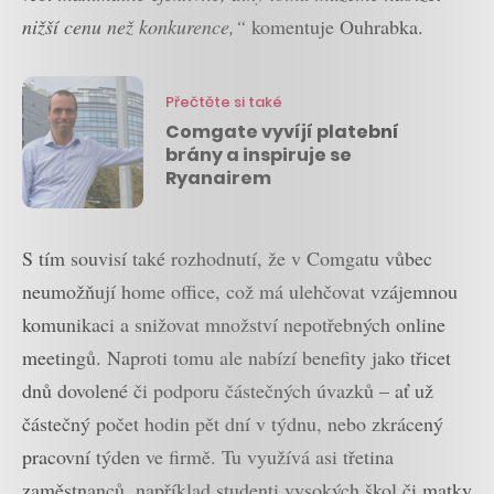
nižší cenu než konkurence,“
komentuje Ouhrabka.
Přečtěte si také
Comgate vyvíjí platební
brány a inspiruje se
Ryanairem
S tím souvisí také rozhodnutí, že v Comgatu vůbec
neumožňují home office, což má ulehčovat vzájemnou
komunikaci a snižovat množství nepotřebných online
meetingů. Naproti tomu ale nabízí benefity jako třicet
dnů dovolené či podporu částečných úvazků – ať už
částečný počet hodin pět dní v týdnu, nebo zkrácený
pracovní týden ve firmě. Tu využívá asi třetina
zaměstnanců, například studenti vysokých škol či matky