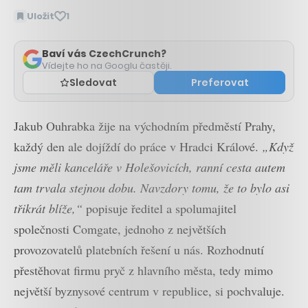
Uložit
1
Baví vás CzechCrunch?
Vídejte ho na Googlu častěji.
Sledovat
Preferovat
Jakub Ouhrabka žije na východním předměstí Prahy,
každý den ale dojíždí do práce v Hradci Králové.
„Když
jsme měli kanceláře v Holešovicích, ranní cesta autem
tam trvala stejnou dobu. Navzdory tomu, že to bylo asi
třikrát blíže,“
popisuje ředitel a spolumajitel
společnosti Comgate, jednoho z největších
provozovatelů platebních řešení u nás. Rozhodnutí
přestěhovat firmu pryč z hlavního města, tedy mimo
největší byznysové centrum v republice, si pochvaluje.