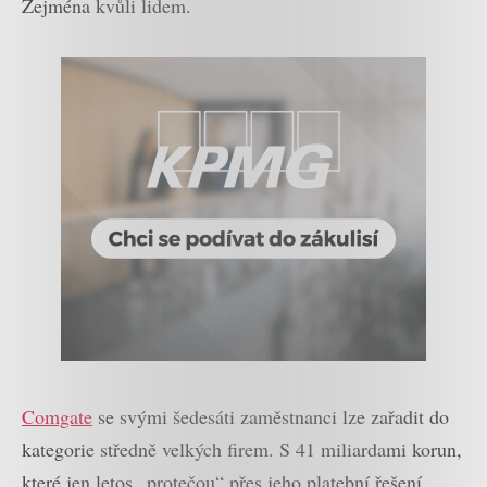
Zejména kvůli lidem.
Comgate
se svými šedesáti zaměstnanci lze zařadit do
kategorie středně velkých firem. S 41 miliardami korun,
které jen letos „protečou“ přes jeho platební řešení,