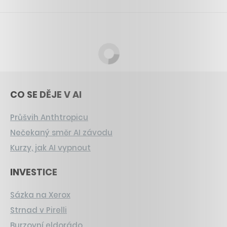
CO SE DĚJE V AI
Průšvih Anthtropicu
Nečekaný směr AI závodu
Kurzy, jak AI vypnout
INVESTICE
Sázka na Xerox
Strnad v Pirelli
Burzovní eldorádo