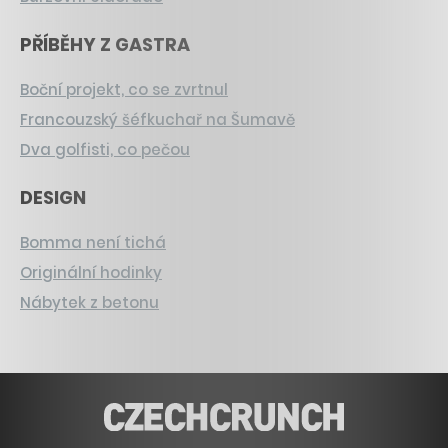
PŘÍBĚHY Z GASTRA
Boční projekt, co se zvrtnul
Francouzský šéfkuchař na Šumavě
Dva golfisti, co pečou
DESIGN
Bomma není tichá
Originální hodinky
Nábytek z betonu