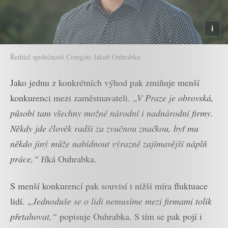
Ředitel společnosti Comgate Jakub Ouhrabka
Jako jednu z konkrétních výhod pak zmiňuje menší
konkurenci mezi zaměstnavateli.
„V Praze je obrovská,
působí tam všechny možné národní i nadnárodní firmy.
Někdy jde člověk radši za zvučnou značkou, byť mu
někdo jiný může nabídnout výrazně zajímavější náplň
práce,“
říká Ouhrabka.
S menší konkurencí pak souvisí i nižší míra fluktuace
lidí.
„Jednoduše se o lidi nemusíme mezi firmami tolik
přetahovat,“
popisuje Ouhrabka. S tím se pak pojí i