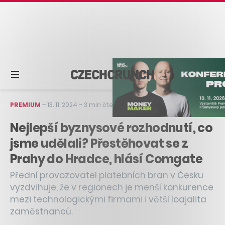
PREMIUM
–
13. 11. 2024
–
3 min čtení
Nejlepší byznysové rozhodnutí, co
jsme udělali? Přestěhovat se z
Prahy do Hradce, hlásí Comgate
Přední provozovatel platebních bran v Česku
vyzdvihuje, že v regionech je menší konkurence
mezi technologickými firmami i větší loajalita
zaměstnanců.