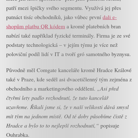
patří mezi špičky svého segmentu. Využívá jej přes
patnáct tisíc obchodníků, jako vůbec první
dali e-
shopům platbu QR kódem
a kromě platebních bran
nabízí také například fyzické terminály. Firma je ze své
podstaty technologická – v jejím týmu je více než
poloviční podíl lidí v IT a tvoří gró samotného byznysu.
Původně měl Comgate kanceláře kromě Hradce Králové
také v Praze, kde seděl asi dvacetičlenný tým zejména z
obchodního a marketingového oddělení.
„Asi před
čtyřmi lety padlo rozhodnutí, že tuto kancelář
uzavřeme. Říkali jsme si, že v naší velikosti dává smysl
mít tým na jednom místě. Od té doby působíme čistě z
Hradce a bylo to to nejlepší rozhodnutí,“
popisuje
Ouhrabka.