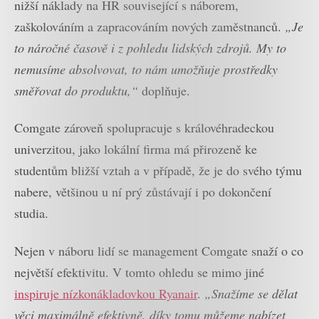
nižší náklady na HR související s náborem,
zaškolováním a zapracováním nových zaměstnanců.
„Je
to náročné časově i z pohledu lidských zdrojů. My to
nemusíme absolvovat, to nám umožňuje prostředky
směřovat do produktu,“
doplňuje.
Comgate zároveň spolupracuje s královéhradeckou
univerzitou, jako lokální firma má přirozeně ke
studentům bližší vztah a v případě, že je do svého týmu
nabere, většinou u ní prý zůstávají i po dokončení
studia.
Nejen v náboru lidí se management Comgate snaží o co
největší efektivitu. V tomto ohledu se mimo jiné
inspiruje nízkonákladovkou Ryanair
.
„Snažíme se dělat
věci maximálně efektivně, díky tomu můžeme nabízet