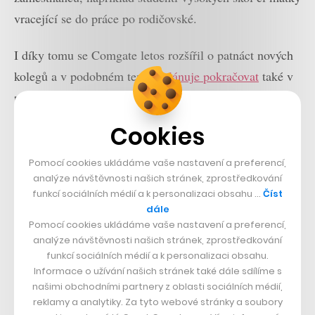
vracející se do práce po rodičovské.
I díky tomu se Comgate letos rozšířil o patnáct nových
kolegů a v podobném tempu
plánuje pokračovat
také v
příštích letech. Nové posily hledá zejména v
produktovém, IT a obchodním oddělení. Potenciál pro
Cookies
naplňování svých personálních potřeb v Hradci firma
vnímá na další asi dva až tři roky, ve střednědobém
Pomocí cookies ukládáme vaše nastavení a preferencí,
analýze návštěvnosti našich stránek, zprostředkování
horizontu se pak chce více rozšířit za hranice. Již nyní
funkcí sociálních médií a k personalizaci obsahu …
Číst
nabízí platební brány slovenským klientům, dále chce
dále
směřovat na západ, tedy na německy mluvící trhy.
Pomocí cookies ukládáme vaše nastavení a preferencí,
analýze návštěvnosti našich stránek, zprostředkování
funkcí sociálních médií a k personalizaci obsahu.
„Je otázka, jestli budeme schopni v Hradci nabrat
Informace o užívání našich stránek také dále sdílíme s
německy mluvící odborníky. Ve hře je možnost jít opět
našimi obchodními partnery z oblasti sociálních médií,
do Prahy nebo mít kancelář přímo v Německu či
reklamy a analytiky. Za tyto webové stránky a soubory