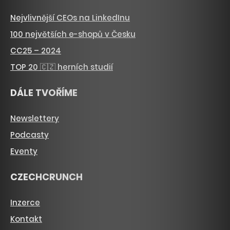
Nejvlivnější CEOs na LinkedInu
100 největších e-shopů v Česku
CC25 – 2024
TOP 20 🇨🇿 herních studií
DÁLE TVOŘÍME
Newslettery
Podcasty
Eventy
CZECHCRUNCH
Inzerce
Kontakt