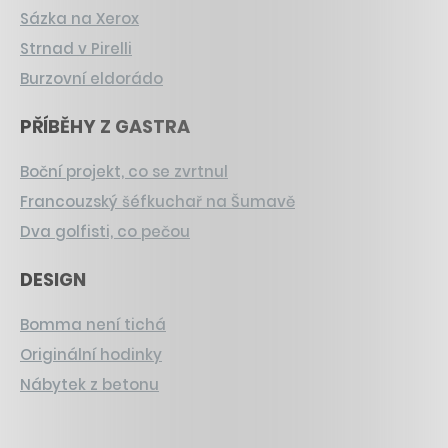
Sázka na Xerox
Strnad v Pirelli
Burzovní eldorádo
PŘÍBĚHY Z GASTRA
Boční projekt, co se zvrtnul
Francouzský šéfkuchař na Šumavě
Dva golfisti, co pečou
DESIGN
Bomma není tichá
Originální hodinky
Nábytek z betonu