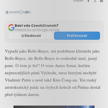
Sdílet
Uložit
0
0
Zobrazit
komentáře
Baví vás CzechCrunch?
Vídejte ho na Googlu častěji.
Sledovat
Preferovat
Vypadá jako Rolls-Royce, má podobnou klientelu jako
Rolls-Royce, ale Rolls-Royce to rozhodně není, jasný
pane. O čem je řeč? O vozu Aurus Senat, kočáru
nejmocnějších pánů Východu, mezi kterými nechybí
Vladimir Putin a nově také Kim Čong-un. Ten ruský
aristokratický palác na čtyřech kolech od Putina dostal
před týdnem darem.