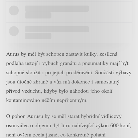
Aurus by měl být schopen zastavit kulky, zesílená
podlaha ustojí i výbuch granátu a pneumatiky mají být
schopné sloužit i po jejich proděravění. Součástí výbavy
jsou útočné zbraně a vůz má dokonce i samostatný
přívod vzduchu, kdyby bylo náhodou jeho okolí
kontaminováno něčím nepříjemným.
O pohon Aurusu by se měl starat hybridní vidlicový
osmiválec o objemu 4,4 litru nabízející výkon 600 koní,
není ovšem zcela jasné, co konkrétně pohání