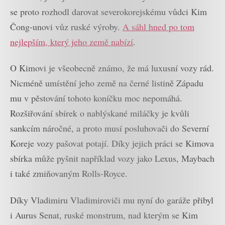
se proto rozhodl darovat severokorejskému vůdci Kim
Čong-unovi vůz ruské výroby.
A sáhl hned po tom
nejlepším, který jeho země nabízí
.
O Kimovi je všeobecně známo, že má luxusní vozy rád.
Nicméně umístění jeho země na černé listině Západu
mu v pěstování tohoto koníčku moc nepomáhá.
Rozšiřování sbírek o nablýskané miláčky je kvůli
sankcím náročné, a proto musí posluhovači do Severní
Koreje vozy pašovat potají. Díky jejich práci se Kimova
sbírka může pyšnit například vozy jako Lexus, Maybach
i také zmiňovaným Rolls-Royce.
Díky Vladimiru Vladimiroviči mu nyní do garáže přibyl
i Aurus Senat, ruské monstrum, nad kterým se Kim