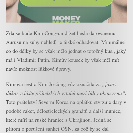
Zda se bude Kim Čong-un držet hesla darovanému
Aurusu na zuby nehleď, je těžké odhadovat. Minimálně
co do délky by se však mělo jednat o totožný kus., jaký
má i Vladimir Putin. Kimův kousek by však měl mít
navíc možnost lůžkové úpravy.
Kimova sestra Kim Jo-čong vůz označila za
„jasný
důkaz zvláště přátelských vztahů mezi lídry obou zemí“.
Toto přátelství Severní Korea na oplátku stvrzuje dary v
podobě raket, dělostřeleckých granátů a další munice,
které míří na ruské hranice s Ukrajinou. Jedná se
přitom o porušení sankcí OSN, za což by se dal