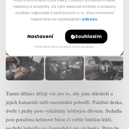
našimi obchodními partnery z oblasti sociálních médií,
reklamy a analytiky. Za tyto webové stránky a soubory
cookies odpovídá CzechCrunch s.r.o. Více informací
naleznete na následujícím
odkazu
.
Nastavení
Souhlasím
Pokračovat s nezbytnými cookies
Foto: Aurus
+1
Tamní dělníci dělají vše pro to, aby páni diktátoři a
jejich kamarádi měli maximální pohodlí. Palubní deska,
dveře i prahy jsou vykládány leštěným dřevem. Sedadla
jsou potažena krémové bílou či světle hnědou kůží,
nechybí lednička na šampaňské ani záclonky. Putin by