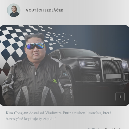
VOJTĚCH SEDLÁČEK
Kim Čong-un dostal od Vladimira Putina ruskou limuzínu, která
bezostyšně kopíruje ty západní