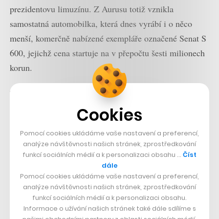
prezidentovu limuzínu. Z Aurusu totiž vznikla
samostatná automobilka, která dnes vyrábí i o něco
menší, komerčně nabízené exempláře označené Senat S
600, jejichž cena startuje na v přepočtu šesti milionech
korun.
Ty jsou nabízeny mocným ruským oligarchům i
blízkovýchodním šejkům. Významným podílníkem v
Cookies
Aurusu je totiž společnost Tawazun Holding sídlící v
Pomocí cookies ukládáme vaše nastavení a preferencí,
Abú Zabí. Hlavním akcionářem je ale ruský výzkumný
analýze návštěvnosti našich stránek, zprostředkování
ústav NAMI, ve kterém byl také vyvinut. Výroba
funkcí sociálních médií a k personalizaci obsahu …
Číst
dále
probíhá v Tatarstánu ve městě Jelabuga.
Pomocí cookies ukládáme vaše nastavení a preferencí,
analýze návštěvnosti našich stránek, zprostředkování
funkcí sociálních médií a k personalizaci obsahu.
Informace o užívání našich stránek také dále sdílíme s