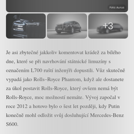
Foto: Aurus
+3
Je asi zbytečné jakkoliv komentovat krádež za bílého
dne, které se při navrhování státnické limuzíny s
označením L700 ruští inženýři dopustili. Vůz skutečně
vypadá jako Rolls–Royce Phantom, když ale dostanete
za úkol postavit Rolls-Royce, který ovšem nemá být
Rolls-Royce, moc možností nemáte. Vývoj započal v
roce 2012 a hotovo bylo o šest let později, kdy Putin
konečně mohl odložit svůj dosluhující Mercedes-Benz
S600.