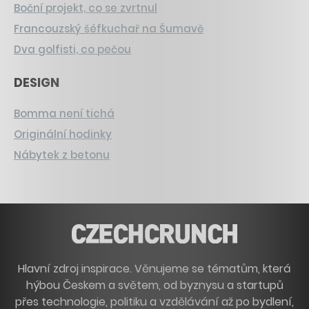
Boční projekt, co se zvrtnul
Francouzský šéfkuchař na Šumavě
Dva golfisti, co pečou
DESIGN
Bomma není tichá
Originální hodinky
Nábytek z betonu
Hlavní zdroj inspirace. Věnujeme se tématům, která
hýbou Českem a světem, od byznysu a startupů
přes technologie, politiku a vzdělávání až po bydlení,