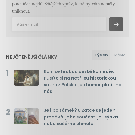
porci těch nejdůležitějších zpráv, které by vám neměly
uniknout.
Týden
Měsíc
NEJČTENĚJŠÍ ČLÁNKY
1
Kam se hrabou české komedie.
Pusťte si na Netflixu historickou
satiru z Polska, její humor platí i na
nás
2
Je libo zámek? U Žatce se jeden
prodává, jeho součástí je i sýpka
nebo sušárna chmele