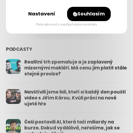
26.3k
Nastavení
Souhlasím
3.3k
Pokračovat s nezbytnými cookies
PODCASTY
Realitní trh zpomaluje a je zaplavený
mizernými makléři. Má cenu jim platit stále
stejné provize?
Navštívili jsme lidi, kteří si každý den pouští
video s Jiřím Károu. Kvůli práci na nové
ujeté hře
Češi postavili AI, která točí miliardy na
burze. Dokud vydělává, neřešíme, jak se