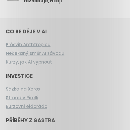
rozhoduje, říkají
CO SE DĚJE V AI
Průšvih Anthtropicu
Nečekaný směr AI závodu
Kurzy, jak AI vypnout
INVESTICE
Sázka na Xerox
Strnad v Pirelli
Burzovní eldorádo
PŘÍBĚHY Z GASTRA