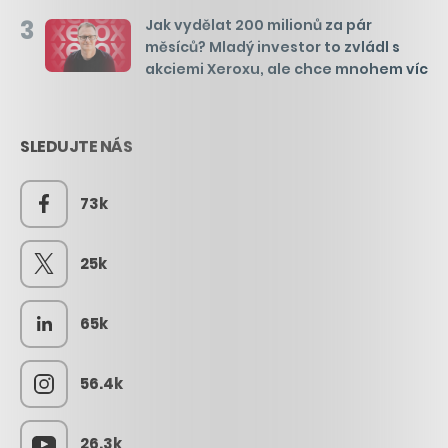
3
Jak vydělat 200 milionů za pár
měsíců? Mladý investor to zvládl s
akciemi Xeroxu, ale chce mnohem víc
SLEDUJTE NÁS
73k
25k
65k
56.4k
26.3k