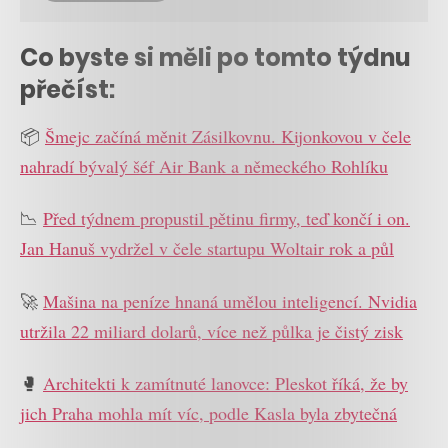
Co byste si měli po tomto týdnu
přečíst:
📦
Šmejc začíná měnit Zásilkovnu. Kijonkovou v čele
nahradí bývalý šéf Air Bank a německého Rohlíku
📉
Před týdnem propustil pětinu firmy, teď končí i on.
Jan Hanuš vydržel v čele startupu Woltair rok a půl
🚀
Mašina na peníze hnaná umělou inteligencí. Nvidia
utržila 22 miliard dolarů, více než půlka je čistý zisk
🥊
Architekti k zamítnuté lanovce: Pleskot říká, že by
jich Praha mohla mít víc, podle Kasla byla zbytečná