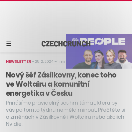
NEWSLETTER
–
25. 2. 2024
–
1 min čtení
Nový šéf Zásilkovny, konec toho
ve Woltairu a komunitní
energetika v Česku
Přinášíme pravidelný souhrn témat, která by
vás po tomto týdnu neměla minout. Přečtěte si
o změnách v Zásilkovně i Woltairu nebo akciích
Nvidie.