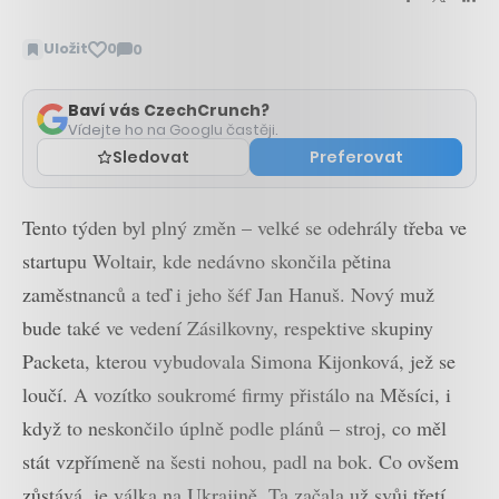
Uložit
0
0
Zobrazit
komentáře
Baví vás CzechCrunch?
Vídejte ho na Googlu častěji.
Sledovat
Preferovat
Tento týden byl plný změn – velké se odehrály třeba ve
startupu Woltair, kde nedávno skončila pětina
zaměstnanců a teď i jeho šéf Jan Hanuš. Nový muž
bude také ve vedení Zásilkovny, respektive skupiny
Packeta, kterou vybudovala Simona Kijonková, jež se
loučí. A vozítko soukromé firmy přistálo na Měsíci, i
když to neskončilo úplně podle plánů – stroj, co měl
stát vzpřímeně na šesti nohou, padl na bok. Co ovšem
zůstává, je válka na Ukrajině. Ta začala už svůj třetí