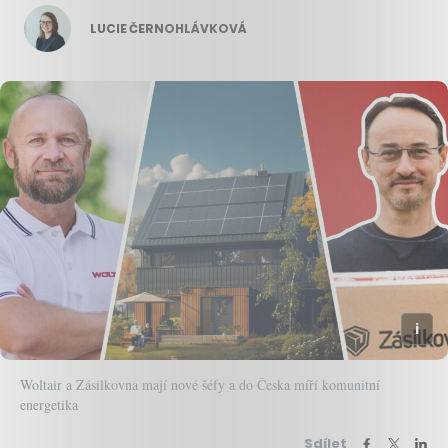
LUCIE ČERNOHLÁVKOVÁ
Woltair a Zásilkovna mají nové šéfy a do Česka míří komunitní
energetika
Sdílet