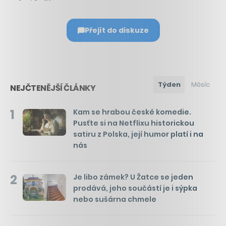
Přejít do diskuze
Týden
Měsíc
NEJČTENĚJŠÍ ČLÁNKY
1
Kam se hrabou české komedie.
Pusťte si na Netflixu historickou
satiru z Polska, její humor platí i na
nás
2
Je libo zámek? U Žatce se jeden
prodává, jeho součástí je i sýpka
nebo sušárna chmele