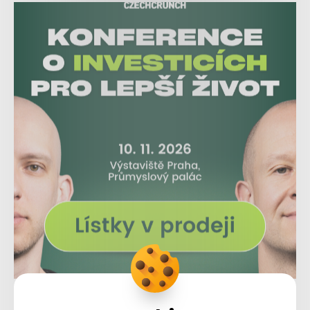
🎥
Jeden z nejlepších blockbusterů století. Většina