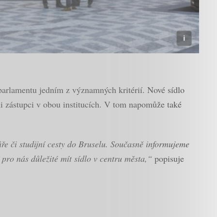
arlamentu jedním z významných kritérií. Nové sídlo
i zástupci v obou institucích. V tom napomůže také
ře či studijní cesty do Bruselu. Současně informujeme
pro nás důležité mít sídlo v centru města,“
popisuje