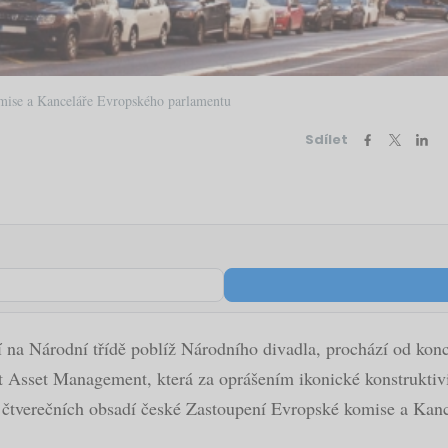
mise a Kanceláře Evropského parlamentu
Sdílet
í na Národní třídě poblíž Národního divadla, prochází od konc
st Asset Management, která za oprášením ikonické konstruktivis
ů čtverečních obsadí české Zastoupení Evropské komise a Kan