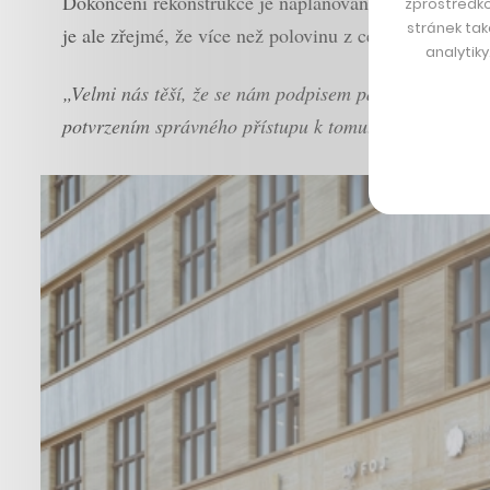
Dokončení rekonstrukce je naplánováno na konec leto
zprostředko
stránek tak
je ale zřejmé, že více než polovinu z celkových 6 70
analytik
„Velmi nás těší, že se nám podpisem patnáctileté náj
potvrzením správného přístupu k tomuto projektu z po