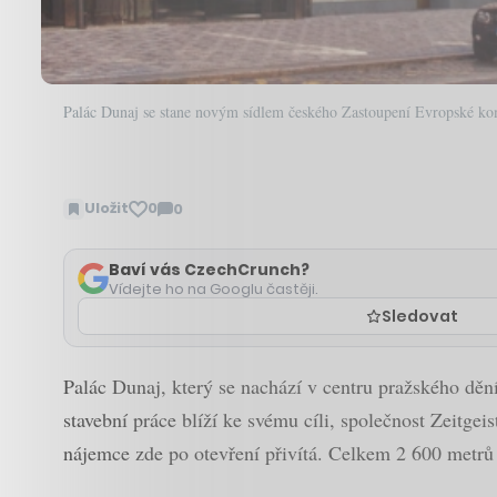
Palác Dunaj se stane novým sídlem českého Zastoupení Evropské ko
Uložit
0
0
Zobrazit
komentáře
Baví vás CzechCrunch?
Vídejte ho na Googlu častěji.
Sledovat
Palác Dunaj, který se nachází v centru pražského děn
stavební práce blíží ke svému cíli, společnost Zeitgei
nájemce zde po otevření přivítá. Celkem 2 600 metr