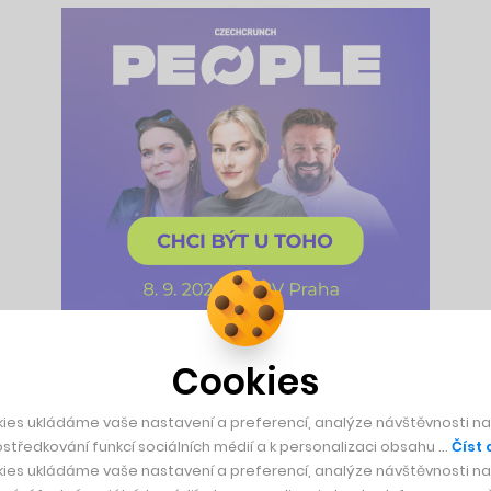
Cookies
 v roce 2017 od stavební společnosti Eurovia CS. Ta se pro 
ky po koupi ve spolupráci s architektonickou kanceláří Chapm
ies ukládáme vaše nastavení a preferencí, analýze návštěvnosti naš
středkování funkcí sociálních médií a k personalizaci obsahu …
Číst 
ies ukládáme vaše nastavení a preferencí, analýze návštěvnosti naš