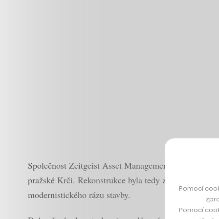
Společnost Zeitgeist Asset Management koupila budovu
pražské Krči. Rekonstrukce byla tedy zahájena tři ro
Pomocí cook
modernistického rázu stavby.
zpro
Pomocí cook