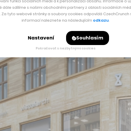
šního roku a k nastěhování prvních nájemců bude Palác Duna
vání funkcí sociálních médií a k personalizaci obsahu. Informace o už
é dále sdílíme s našimi obchodními partnery z oblasti sociálních médi
0 metrů čtverečních nových kancelářských prostor obsadí dvě 
y. Za tyto webové stránky a soubory cookies odpovídá CzechCrunch s.
informací naleznete na následujícím
odkazu
.
emní smlouvy podařilo uzavřít dlouhodobé partnerství s takto
hledu jeho prestiže i budoucí hodnoty,“
říká Peter Noack, šé
Nastavení
Souhlasím
Pokračovat s nezbytnými cookies