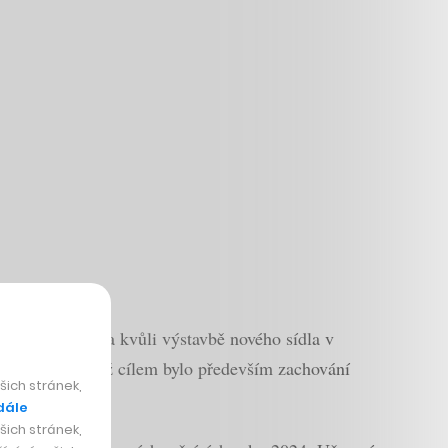
prodej rozhodla kvůli výstavbě nového sídla v
an Taylor, jejímž cílem bylo především zachování
ich stránek,
dále
ich stránek,