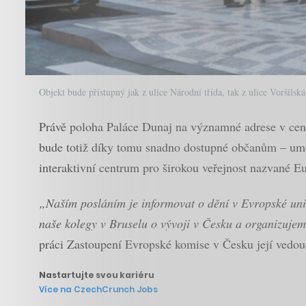
Objekt bude přístupný jak z ulice Národní třída, tak z ulice Voršilská
Právě poloha Paláce Dunaj na významné adrese v cen
bude totiž díky tomu snadno dostupné občanům – umož
interaktivní centrum pro širokou veřejnost nazvané E
„Naším posláním je informovat o dění v Evropské unii
naše kolegy v Bruselu o vývoji v Česku a organizujem
práci Zastoupení Evropské komise v Česku její ved
Nastartujte svou kariéru
Více na CzechCrunch Jobs