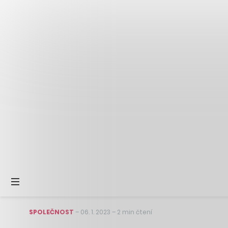
SPOLEČNOST
–
06. 1. 2023
–
2 min čtení