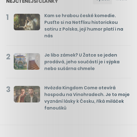
NEJČTENĚJŠÍ ČLÁNKY
1
Kam se hrabou české komedie.
Pusťte si na Netflixu historickou
satiru z Polska, její humor platí i na
nás
2
Je libo zámek? U Žatce se jeden
prodává, jeho součástí je i sýpka
nebo sušárna chmele
3
Hvězda Kingdom Come otevírá
hospodu na Vinohradech. Je to moje
vyznání lásky k Česku, říká miláček
fanoušků