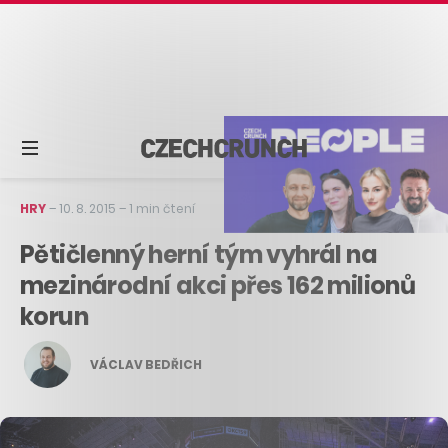
HRY
–
10. 8. 2015
–
1 min čtení
Pětičlenný herní tým vyhrál na
mezinárodní akci přes 162 milionů
korun
VÁCLAV BEDŘICH