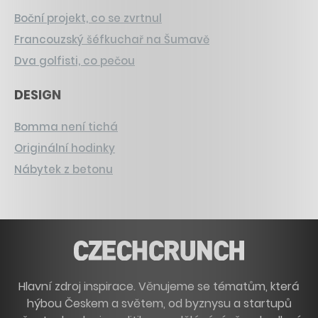
Boční projekt, co se zvrtnul
Francouzský šéfkuchař na Šumavě
Dva golfisti, co pečou
DESIGN
Bomma není tichá
Originální hodinky
Nábytek z betonu
Hlavní zdroj inspirace. Věnujeme se tématům, která
hýbou Českem a světem, od byznysu a startupů