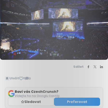
Sdílet
Uložit
0
0
Zobrazit
komentáře
Baví vás CzechCrunch?
Vídejte ho na Googlu častěji.
Sledovat
Preferovat