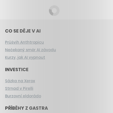
CO SE DĚJE V AI
Průšvih Anthtropicu
Nečekaný směr AI závodu
Kurzy, jak AI vypnout
INVESTICE
Sázka na Xerox
Strnad v Pirelli
Burzovní eldorádo
PŘÍBĚHY Z GASTRA