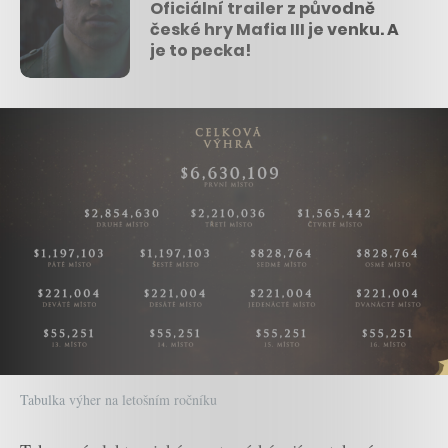
Oficiální trailer z původně
české hry Mafia III je venku. A
je to pecka!
Tabulka výher na letošním ročníku