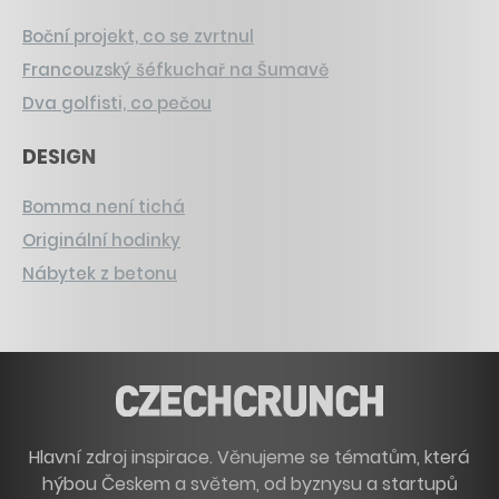
Boční projekt, co se zvrtnul
Francouzský šéfkuchař na Šumavě
Dva golfisti, co pečou
DESIGN
Bomma není tichá
Originální hodinky
Nábytek z betonu
Hlavní zdroj inspirace. Věnujeme se tématům, která
hýbou Českem a světem, od byznysu a startupů