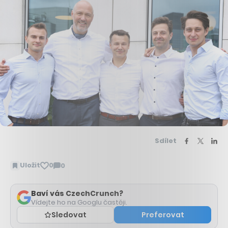
Sdílet
Uložit
0
0
Zobrazit
komentáře
Baví vás CzechCrunch?
Vídejte ho na Googlu častěji.
Sledovat
Preferovat