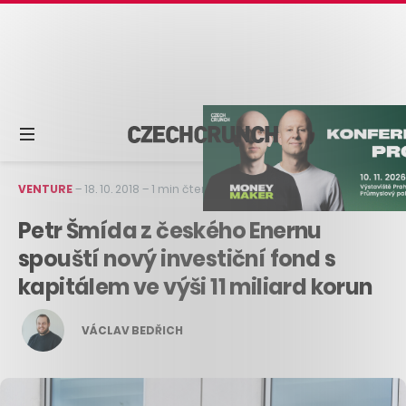
VENTURE
–
18. 10. 2018
–
1 min čtení
Petr Šmída z českého Enernu
spouští nový investiční fond s
kapitálem ve výši 11 miliard korun
VÁCLAV BEDŘICH