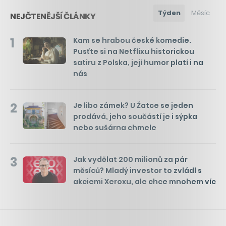
Týden
Měsíc
NEJČTENĚJŠÍ ČLÁNKY
1
Kam se hrabou české komedie.
Pusťte si na Netflixu historickou
satiru z Polska, její humor platí i na
nás
2
Je libo zámek? U Žatce se jeden
prodává, jeho součástí je i sýpka
nebo sušárna chmele
3
Jak vydělat 200 milionů za pár
měsíců? Mladý investor to zvládl s
akciemi Xeroxu, ale chce mnohem víc