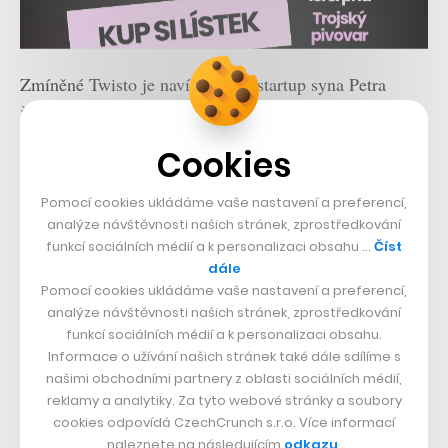
Zmíněné Twisto je navíc fintech startup syna Petra
Šmídy Michala, jenž Twisto založil a vede. Ostatně,
CzechCrunch ho
nedávno zpovídal
v souvislosti s
Cookies
novými službami, které Twisto chystá. Corviglia Capital
Fund má pro první tři roky připraveno 250 milionů
Pomocí cookies ukládáme vaše nastavení a preferencí,
analýze návštěvnosti našich stránek, zprostředkování
dolarů, tedy 5,6 miliardy korun, v další fázi chce nabrat
funkcí sociálních médií a k personalizaci obsahu …
Číst
zbývající část kapitálu a proinvestovat znovu stejnou
dále
Pomocí cookies ukládáme vaše nastavení a preferencí,
výši. Fond jako takový pak sídlí v Lucembursku.
analýze návštěvnosti našich stránek, zprostředkování
funkcí sociálních médií a k personalizaci obsahu.
Foto: Corviglia Capital Fund
Informace o užívání našich stránek také dále sdílíme s
našimi obchodními partnery z oblasti sociálních médií,
Nepřehlédněte:
reklamy a analytiky. Za tyto webové stránky a soubory
cookies odpovídá CzechCrunch s.r.o. Více informací
naleznete na následujícím
odkazu
.